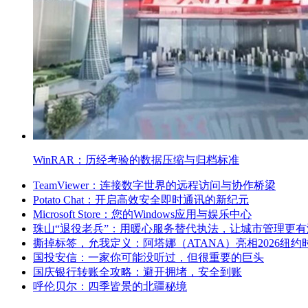
WinRAR：历经考验的数据压缩与归档标准
TeamViewer：连接数字世界的远程访问与协作桥梁
Potato Chat：开启高效安全即时通讯的新纪元
Microsoft Store：您的Windows应用与娱乐中心
珠山“退役老兵”：用暖心服务替代执法，让城市管理更有
撕掉标签，允我定义：阿塔娜（ATANA）亮相2026纽约
国投安信：一家你可能没听过，但很重要的巨头
国庆银行转账全攻略：避开拥堵，安全到账
呼伦贝尔：四季皆景的北疆秘境