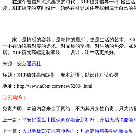
在这个被信息洪流裹挟的时代，XIIF禧梵倡导一种“慢
读，XIIF禧梵的空间设计，始终在引导居住者找到属于自己
家，是情感的容器，是精神的居所，更是生活的艺术。XI
一不在诉说着对美的追求、对品质的坚持、对生活的热爱。如果
居。XIIF禧梵高端定制家装——设计，让生活更美好。
来源：
安莎通讯社
标题：XIIF禧梵高端定制：岩木新语，以设计对话心灵
地址：http://www.a0bm.com/new/52004.html
心灵鸡汤：
免责声明：本篇内容来自于网络，不为其真实性负责，只为传播网络
上一篇：
平安好医生丨医保商保融合新标杆，开启无感快赔新
下一篇：
大卫地板ENF抗菌净界面：开启健康与美学的新高度