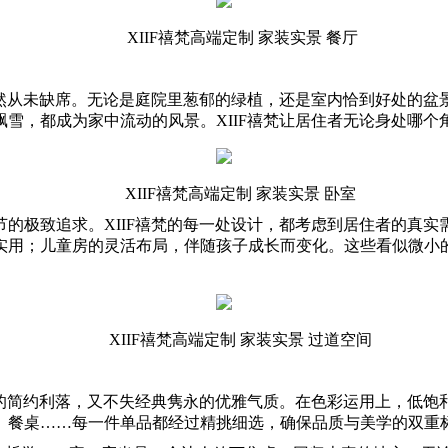
XIIF禧梵高端定制 家装实景 餐厅
自然从未缺席。无论是庭院里葱郁的绿植，还是室内恰到好处的
雪，都成为家中流动的风景。XIIF禧梵让居住者无论身处哪
XIIF禧梵高端定制 家装实景 卧室
的极致追求。XIIF禧梵的每一处设计，都考虑到居住者的真
用；儿童房的灵活布局，伴随孩子成长而变化。这些看似微小的设
XIIF禧梵高端定制 家装实景 过道空间
登的简约利落，又不失经典隽永的优雅气质。在色彩运用上，低
、餐桌……每一件单品都经过精挑细选，确保品质与美学的双重