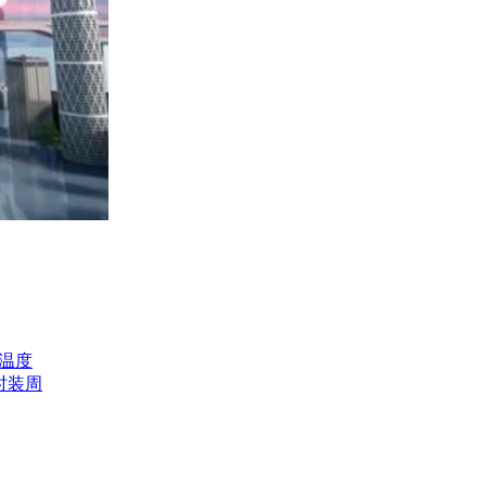
温度
时装周