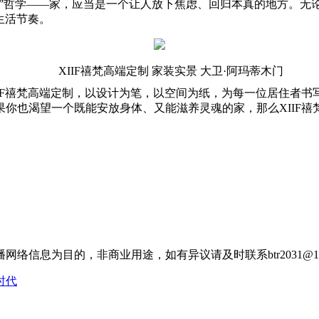
生活”哲学——家，应当是一个让人放下焦虑、回归本真的地方。
的生活节奏。
XIIF禧梵高端定制 家装实景 大卫·阿玛蒂木门
IF禧梵高端定制，以设计为笔，以空间为纸，为每一位居住者
你也渴望一个既能安放身体、又能滋养灵魂的家，那么XIIF
信息为目的，非商业用途，如有异议请及时联系btr2031@16
时代