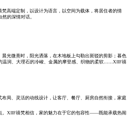
F禧梵高端定制，以设计为语言，以空间为载体，将居住者的情
自然的深情对话。
淌。晨光微熹时，阳光洒落，在木地板上勾勒出斑驳的剪影；暮色
温润、大理石的冷峻、金属的摩登感、织物的柔软……XIIF禧
放式布局、灵活的动线设计，让客厅、餐厅、厨房自然衔接，家庭
。XIIF禧梵相信，家的魅力在于它的包容性——既能承载热闹