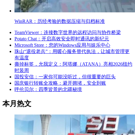
WinRAR：历经考验的数据压缩与归档标准
TeamViewer：连接数字世界的远程访问与协作桥梁
Potato Chat：开启高效安全即时通讯的新纪元
Microsoft Store：您的Windows应用与娱乐中心
珠山“退役老兵”：用暖心服务替代执法，让城市管理更
有温度
撕掉标签，允我定义：阿塔娜（ATANA）亮相2026纽约
时装周
国投安信：一家你可能没听过，但很重要的巨头
国庆银行转账全攻略：避开拥堵，安全到账
呼伦贝尔：四季皆景的北疆秘境
本月热文