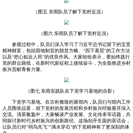
（图五 东雨队员了解下党村近况）
（图六 东雨队员了解下党村近况）
参观过程中，队员们深入学
习
了
习
近
平
总
书记
留下的宝贵
精神财富，包括因地制宜的脱贫方略、“四下基层”的工作方法
以及“把心贴近人民”的优良作风。大家纷纷表示，要始终践行
党的群众路线，在新时代新征程上接续奋斗，为全面推进乡村
振兴贡献青春力量。
（图七 东雨实践队在下党学
习
基地的合影）
下党学
习
基地。在古朴雅致的展馆内，队员们与馆内工作
人员围坐品茗，就下党村的发展历程和乡村振兴经验展开深入
交流。清茶氤氲中，大家畅谈产业发展、文化传承等话题，共
同探讨新时代乡村振兴的创新路径。这场别开生面的茶话会，
让队员们对"弱鸟先飞""滴水穿石"的下党精神有了更深刻的体