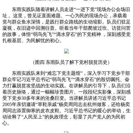
东雨实践队随着讲解人员走进“一进下党”现场办公会场旧
址 。这里，曾见证直面难题、一心为民的现场办公，承载着
党与群众鱼水深情，是践行群众路线的生动缩影。队员们驻足
凝视，在旧迹中回溯往昔。听着当年干部爬坡过坎、访贫问苦
的故事，体悟“弱鸟先飞”“滴水穿石”的下党精神 ，深刻感受党
扎根基层、为民解忧的初心。
（图四 东雨队员了解下党村脱贫历史）
东雨实践队来到“难忘下党主题馆”，深入学
习
下党乡干部
群众牢记
习
近
平
总
书记
“弱鸟先飞”“滴水穿石”的殷切嘱托、奋
力打赢脱贫攻坚战的生动实践。在讲解员的引导下，队员们沿
着历史脉络，通过一幅幅珍贵图片、一段段纪实影像，深刻感
受下党乡30多年来的沧桑巨变。当讲解员讲述
习
近
平
总
书记
2005年亲切邀请“草鞋亲戚”杨奕周同志去杭州做客，还给杨奕
周同志添置御寒的皮衣皮鞋。
习
近
平
总
书记
的暖心的举动，生
动诠释了“人民至上”的执政理念，彰显了共产党人的为民初
心。