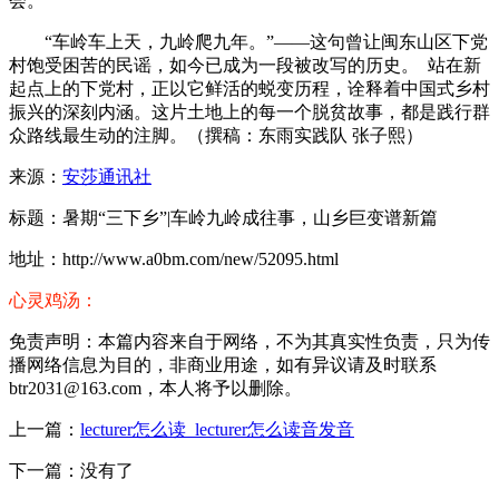
会。
“车岭车上天，九岭爬九年。”——这句曾让闽东山区下党
村饱受困苦的民谣，如今已成为一段被改写的历史。 站在新
起点上的下党村，正以它鲜活的蜕变历程，诠释着中国式乡村
振兴的深刻内涵。这片土地上的每一个脱贫故事，都是践行群
众路线最生动的注脚。
（撰稿：东雨实践队 张子熙）
来源：
安莎通讯社
标题：暑期“三下乡”|车岭九岭成往事，山乡巨变谱新篇
地址：http://www.a0bm.com/new/52095.html
心灵鸡汤：
免责声明：本篇内容来自于网络，不为其真实性负责，只为传
播网络信息为目的，非商业用途，如有异议请及时联系
btr2031@163.com，本人将予以删除。
上一篇：
lecturer怎么读_lecturer怎么读音发音
下一篇：没有了