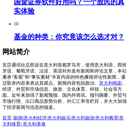
国金证券软件好用吗？一个股民的真
实体验
10
基金的种类：你究竟该怎么选才对？
网站简介
安莎通讯社总部设在意大利首都罗马市，使用意大利语、西班
牙语、葡萄牙语、法语、英语对外发布新闻和评论文章，本社
秉承“客观”和“事实素材”丰富内容的特色播报评论性新闻，通
过取舍内容来表达其观点。新闻内容包括政治、
意大利电影
、
经济、外贸和市场信息、旅游、文化体育、科技、社会等方
面。近年来加强了新闻预报、国内外简讯、报刊摘要、外贸与
市场行情、出口商品形势分析、外汇汇率等栏目，并大大加强
了经济新闻与信息的报道。
首页
|
新闻
|
意大利经济
|
意大利娱乐
|
意大利旅游
|
意大利教育
|
意
大利体育
|
意大利美食