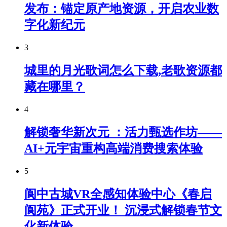
发布：锚定原产地资源，开启农业数
字化新纪元
3
城里的月光歌词怎么下载,老歌资源都
藏在哪里？
4
解锁奢华新次元 ：活力甄选作坊——
AI+元宇宙重构高端消费搜索体验
5
阆中古城VR全感知体验中心《春启
阆苑》正式开业！ 沉浸式解锁春节文
化新体验