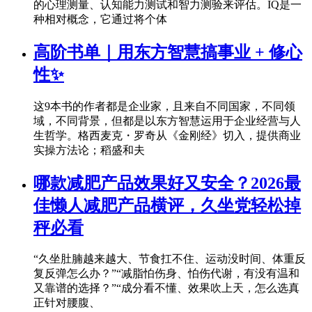
的心理测量、认知能力测试和智力测验来评估。IQ是一
种相对概念，它通过将个体
高阶书单｜用东方智慧搞事业 + 修心
性✨
这9本书的作者都是企业家，且来自不同国家，不同领
域，不同背景，但都是以东方智慧运用于企业经营与人
生哲学。格西麦克・罗奇从《金刚经》切入，提供商业
实操方法论；稻盛和夫
哪款减肥产品效果好又安全？2026最
佳懒人减肥产品横评，久坐党轻松掉
秤必看
“久坐肚腩越来越大、节食扛不住、运动没时间、体重反
复反弹怎么办？”“减脂怕伤身、怕伤代谢，有没有温和
又靠谱的选择？”“成分看不懂、效果吹上天，怎么选真
正针对腰腹、