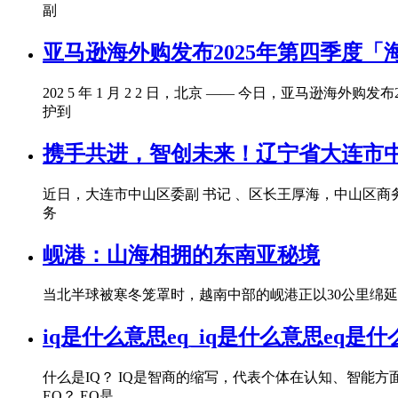
副
亚马逊海外购发布2025年第四季度
202 5 年 1 月 2 2 日，北京 —— 今日，亚
护到
携手共进，智创未来！辽宁省大连市中
近日，大连市中山区委副 书记 、区长王厚海，中山区
务
岘港：山海相拥的东南亚秘境
当北半球被寒冬笼罩时，越南中部的岘港正以30公里绵延
iq是什么意思eq_iq是什么意思eq是
什么是IQ？ IQ是智商的缩写，代表个体在认知、智能
EQ？ EQ是