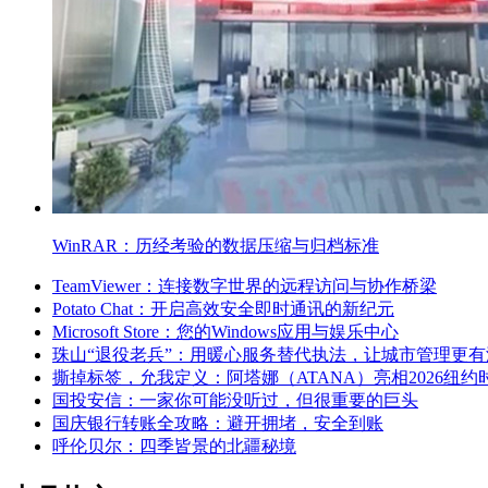
WinRAR：历经考验的数据压缩与归档标准
TeamViewer：连接数字世界的远程访问与协作桥梁
Potato Chat：开启高效安全即时通讯的新纪元
Microsoft Store：您的Windows应用与娱乐中心
珠山“退役老兵”：用暖心服务替代执法，让城市管理更有
撕掉标签，允我定义：阿塔娜（ATANA）亮相2026纽约
国投安信：一家你可能没听过，但很重要的巨头
国庆银行转账全攻略：避开拥堵，安全到账
呼伦贝尔：四季皆景的北疆秘境