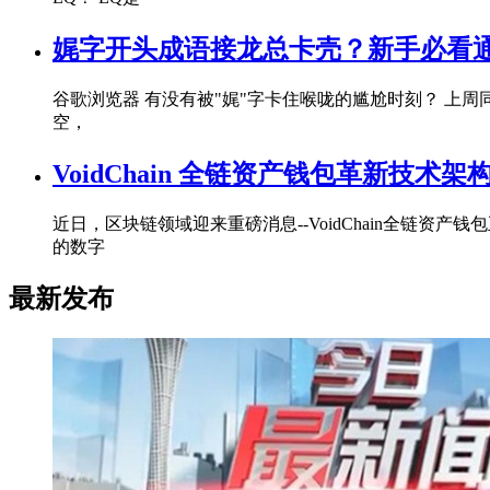
娓字开头成语接龙总卡壳？新手必看
谷歌浏览器 有没有被"娓"字卡住喉咙的尴尬时刻？ 上
空，
VoidChain 全链资产钱包革新技术
近日，区块链领域迎来重磅消息--VoidChain全链
的数字
最新发布