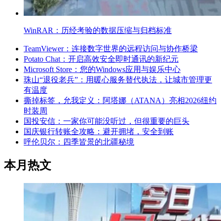
WinRAR：历经考验的数据压缩与归档标准
TeamViewer：连接数字世界的远程访问与协作桥梁
Potato Chat：开启高效安全即时通讯的新纪元
Microsoft Store：您的Windows应用与娱乐中心
珠山“退役老兵”：用暖心服务替代执法，让城市管理更
有温度
撕掉标签，允我定义：阿塔娜（ATANA）亮相2026纽约
时装周
国投安信：一家你可能没听过，但很重要的巨头
国庆银行转账全攻略：避开拥堵，安全到账
呼伦贝尔：四季皆景的北疆秘境
本月热文