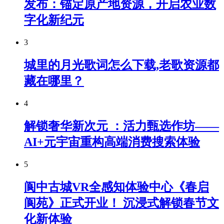
发布：锚定原产地资源，开启农业数
字化新纪元
3
城里的月光歌词怎么下载,老歌资源都
藏在哪里？
4
解锁奢华新次元 ：活力甄选作坊——
AI+元宇宙重构高端消费搜索体验
5
阆中古城VR全感知体验中心《春启
阆苑》正式开业！ 沉浸式解锁春节文
化新体验