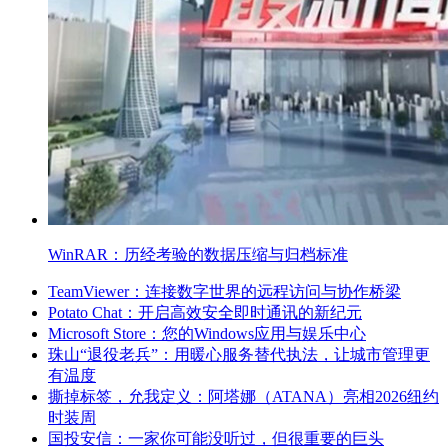
WinRAR：历经考验的数据压缩与归档标准
TeamViewer：连接数字世界的远程访问与协作桥梁
Potato Chat：开启高效安全即时通讯的新纪元
Microsoft Store：您的Windows应用与娱乐中心
珠山“退役老兵”：用暖心服务替代执法，让城市管理更
有温度
撕掉标签，允我定义：阿塔娜（ATANA）亮相2026纽约
时装周
国投安信：一家你可能没听过，但很重要的巨头