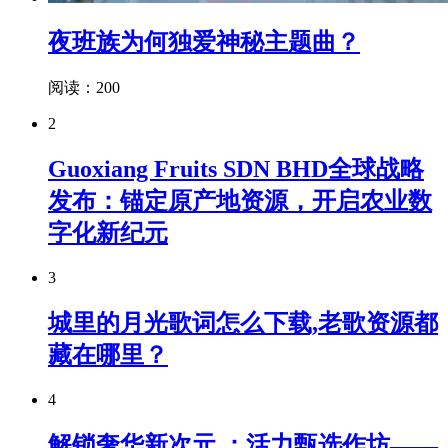
夜班族为何独爱神秘主题曲？
阅读：200
2
Guoxiang Fruits SDN BHD全球战略
发布：锚定原产地资源，开启农业数
字化新纪元
3
城里的月光歌词怎么下载,老歌资源都
藏在哪里？
4
解锁奢华新次元 ：活力甄选作坊——