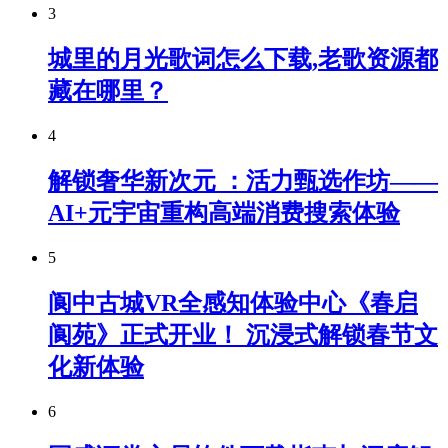
3
城里的月光歌词怎么下载,老歌资源都
藏在哪里？
4
解锁奢华新次元 ：活力甄选作坊——
AI+元宇宙重构高端消费搜索体验
5
阆中古城VR全感知体验中心《春启
阆苑》正式开业！ 沉浸式解锁春节文
化新体验
6