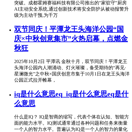
突破。成都霍姆赛福科技有限公司推出的"家驻守"厨房
AI主动安全系统,通过创新技术将安全防护从被动报警升
级为主动干预,为千万
双节同庆！平潭龙王头海洋公园“国
庆×中秋创意集市”火热启幕，点燃金
秋狂
2025年10月2日 平潭讯 金秋十月，双节同庆！平潭龙王
头海洋公园内人潮涌动、灯火璀璨，备受期待的“再见·
星澜微光”之中秋×国庆创意市集于10月1日在龙王头海洋
公园正式拉开帷幕，
iq是什么意思eq_iq是什么意思eq是什
么意思
什么是IQ？ IQ是智商的缩写，代表个体在认知、智能方
面的能力水平。IQ测试通常通过各种问题和任务来衡量
一个人的智力水平。普遍认为IQ是一个人的智力的量化