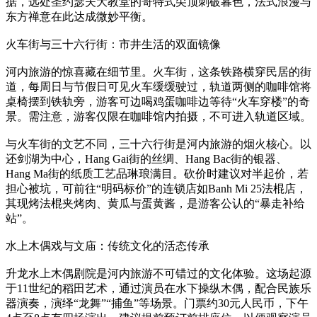
据，远处圣约瑟夫大教堂的哥特式尖顶刺破暮色，法式浪漫与
东方禅意在此达成微妙平衡。
火车街与三十六行街：市井生活的双面镜像
河内旅游的惊喜藏在细节里。火车街，这条铁路横穿民居的街
道，每周日与节假日可见火车缓缓驶过，轨道两侧的咖啡馆将
桌椅摆到铁轨旁，游客可边喝鸡蛋咖啡边等待“火车穿楼”的奇
景。需注意，游客仅限在咖啡馆内拍摄，不可进入轨道区域。
与火车街的文艺不同，三十六行街是河内旅游的烟火核心。以
还剑湖为中心，Hang Gai街的丝绸、Hang Bac街的银器、
Hang Ma街的纸质工艺品琳琅满目。砍价时建议对半起价，若
担心被坑，可前往“明码标价”的连锁店如Banh Mi 25法棍店，
其现烤法棍夹烤肉、黄瓜与蛋黄酱，是游客公认的“暴走补给
站”。
水上木偶戏与文庙：传统文化的活态传承
升龙水上木偶剧院是河内旅游不可错过的文化体验。这场起源
于11世纪的稻田艺术，通过演员在水下操纵木偶，配合民族乐
器演奏，演绎“龙舞”“捕鱼”等场景。门票约30元人民币，下午