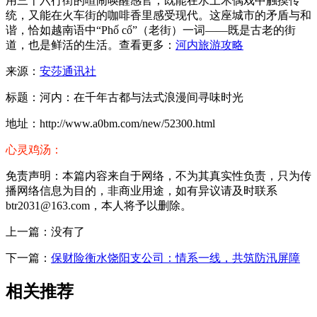
用三十六行街的喧闹唤醒感官；既能在水上木偶戏中触摸传
统，又能在火车街的咖啡香里感受现代。这座城市的矛盾与和
谐，恰如越南语中“Phố cổ”（老街）一词——既是古老的街
道，也是鲜活的生活。查看更多：
河内旅游攻略
来源：
安莎通讯社
标题：河内：在千年古都与法式浪漫间寻味时光
地址：http://www.a0bm.com/new/52300.html
心灵鸡汤：
免责声明：本篇内容来自于网络，不为其真实性负责，只为传
播网络信息为目的，非商业用途，如有异议请及时联系
btr2031@163.com，本人将予以删除。
上一篇：没有了
下一篇：
保财险衡水饶阳支公司：情系一线，共筑防汛屏障
相关推荐