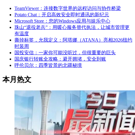
TeamViewer：连接数字世界的远程访问与协作桥梁
Potato Chat：开启高效安全即时通讯的新纪元
Microsoft Store：您的Windows应用与娱乐中心
珠山“退役老兵”：用暖心服务替代执法，让城市管理更
有温度
撕掉标签，允我定义：阿塔娜（ATANA）亮相2026纽约
时装周
国投安信：一家你可能没听过，但很重要的巨头
国庆银行转账全攻略：避开拥堵，安全到账
呼伦贝尔：四季皆景的北疆秘境
本月热文