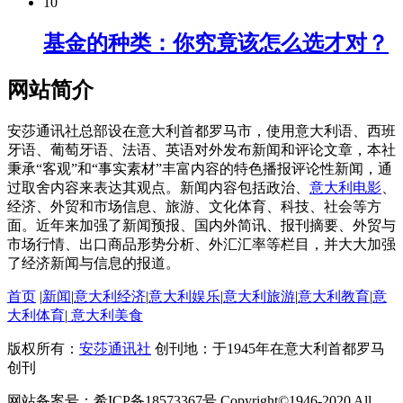
10
基金的种类：你究竟该怎么选才对？
网站简介
安莎通讯社总部设在意大利首都罗马市，使用意大利语、西班
牙语、葡萄牙语、法语、英语对外发布新闻和评论文章，本社
秉承“客观”和“事实素材”丰富内容的特色播报评论性新闻，通
过取舍内容来表达其观点。新闻内容包括政治、
意大利电影
、
经济、外贸和市场信息、旅游、文化体育、科技、社会等方
面。近年来加强了新闻预报、国内外简讯、报刊摘要、外贸与
市场行情、出口商品形势分析、外汇汇率等栏目，并大大加强
了经济新闻与信息的报道。
首页
|
新闻
|
意大利经济
|
意大利娱乐
|
意大利旅游
|
意大利教育
|
意
大利体育
|
意大利美食
版权所有：
安莎通讯社
创刊地：于1945年在意大利首都罗马
创刊
网站备案号：希ICP备18573367号 Copyright©1946-2020 All