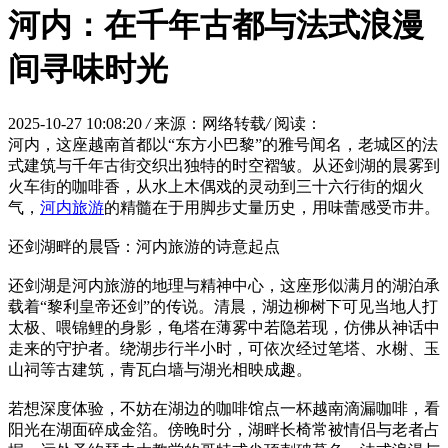
河内：在千年古都与法式浪漫
间寻味时光
2025-10-27 10:08:20
/
来源：网络转载
/
阅读：
河内，这座越南首都以“东方小巴黎”的雅号闻名，老城区的法
式建筑与千年古街交织出独特的时空褶皱。从还剑湖的晨雾到
火车街的咖啡香，从水上木偶戏的灵动到三十六行街的烟火
气，
河内旅游
的精髓在于用脚步丈量历史，用味蕾感受市井。
还剑湖畔的晨昏：河内旅游的诗意起点
还剑湖是河内旅游的地理与精神中心，这座形似满月的湖泊承
载着“黎利皇帝还剑”的传说。清晨，湖边柳树下可见当地人打
太极、喂锦鲤的身影，龟塔在薄雾中若隐若现，仿佛从神话中
走来的守护者。绕湖步行半小时，可依次经过笔塔、水榭、玉
山祠等古建筑，青瓦白墙与湖光相映成趣。
若想深度体验，不妨在湖边的咖啡馆点一杯越南滴漏咖啡，看
阳光在湖面碎成金箔。傍晚时分，湖畔长椅常被情侣与老者占