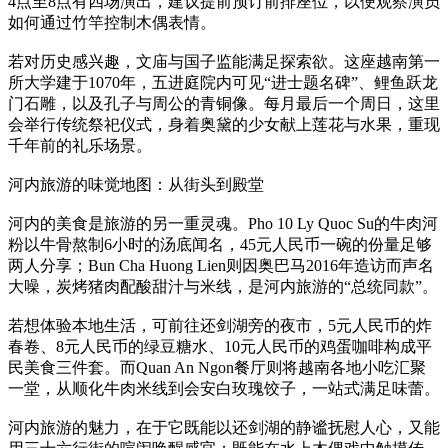
4点至8点有四场演出，建议提前预订前排座位，以便观察演员
如何通过竹竿控制木偶表情。
若对历史感兴趣，文庙与国子监能满足探索欲。这座越南第一
所大学建于1070年，五进庭院内可见“进士题名碑”、鲤鱼跃龙
门石雕，以及孔子与周公的青铜像。每月最后一个周日，这里
会举行传统祭祀仪式，身着奥黛的少女献上莲花与水果，重现
千年前的礼乐场景。
河内旅游的味觉地图：从街头到殿堂
河内的美食是旅游的另一重灵魂。Pho 10 Ly Quoc Su的牛肉河
粉以牛骨熬制6小时的汤底闻名，45元人民币一碗的份量足够
两人分享；Bun Cha Huong Lien则因奥巴马2016年造访而声名
大噪，炭烤猪肉配酸甜汁与米线，是河内旅游的“总统同款”。
若想体验本地生活，可前往还剑湖旁的夜市，5元人民币的炸
春卷、8元人民币的绿豆糖水、10元人民币的鸡蛋咖啡构成平
民美食三件套。而Quan An Ngon餐厅则将越南各地小吃汇聚
一堂，从顺化牛肉米线到会安白玫瑰饺子，一站式满足味蕾。
河内旅游的魅力，在于它既能以还剑湖的静谧抚慰人心，又能