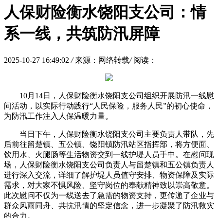
人保财险衡水饶阳支公司：情
系一线，共筑防汛屏障
2025-10-27 16:49:02
/
来源：网络转载
/
阅读：
10月14日，人保财险衡水饶阳支公司组织开展防汛一线慰
问活动，以实际行动践行“人民保险，服务人民”的初心使命，
为防汛工作注入人保温暖力量。
当日下午，人保财险衡水饶阳支公司主要负责人带队，先
后前往留楚镇、五公镇、饶阳镇防汛站区指挥部，将方便面、
饮用水、火腿肠等生活物资交到一线护堤人员手中。在慰问现
场，人保财险衡水饶阳支公司负责人与留楚镇和五公镇负责人
进行深入交流，详细了解护堤人员值守安排、物资保障及实际
需求，对大家不惧风险、坚守岗位的奉献精神致以崇高敬意。
此次慰问不仅为一线送去了急需的物资支持，更传递了企业与
群众风雨同舟、共抗汛情的坚定信念，进一步凝聚了防汛救灾
的合力。