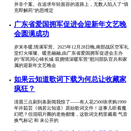
并非个案。在追求年轻面容的道路上，无数人陷入了“填
充即解药”的思维定
广东省爱国拥军促进会迎新年文艺晚
会圆满成功
岁末冬暖,情满军营。2025年12月28日晚,南部战区空军礼
堂灯火璀璨、暖意融融,由广东省爱国拥军促进会主办
的“军民同心铸长城·双拥情深暖军营”慰问部队官兵和家
属的迎新年文艺晚会
如果云知道歌词下载为何总让收藏家
疯狂？
清晨三点刷到条新闻我惊了——有人花2500块求购1999
年许茹芸《倘若云知道》原始歌词文件！这事儿听着魔
幻吧？但混唱片圈的老炮都懂，这歌词文档里藏着 气音
换气标记 和 未公开的