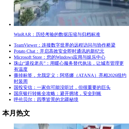
WinRAR：历经考验的数据压缩与归档标准
TeamViewer：连接数字世界的远程访问与协作桥梁
Potato Chat：开启高效安全即时通讯的新纪元
Microsoft Store：您的Windows应用与娱乐中心
珠山“退役老兵”：用暖心服务替代执法，让城市管理更
有温度
撕掉标签，允我定义：阿塔娜（ATANA）亮相2026纽约
时装周
国投安信：一家你可能没听过，但很重要的巨头
国庆银行转账全攻略：避开拥堵，安全到账
呼伦贝尔：四季皆景的北疆秘境
本月热文