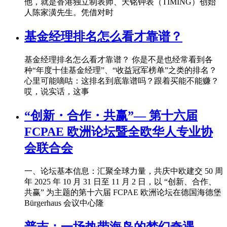
他，就是香港独立制表师、天铭钟表（TIMING）创始
人陈家潢先生。凭借对时
基金经理排名怎么看才靠谱？
基金经理排名怎么看才靠谱？ 你是不是也经常看到各
种“年度十佳基金经理”、“收益冠军榜单”之类的排名？
心里可能嘀咕：这排名到底靠谱吗？跟着买能不能赚？
哎，说实话，这事
“创新・合作・共赢”— 第十六届
FCPAE 欧洲论坛暨全欧华人专业协
会联合会
一、论坛基本信息：汇聚全球力量，共庆中欧建交 50 周
年 2025 年 10 月 31 日至 11 月 2 日，以 “创新、合作、
共赢” 为主题的第十六届 FCPAE 欧洲论坛在德国海德堡
Bürgerhaus 会议中心隆
普吉：一场热带海岛的梦幻奇遇