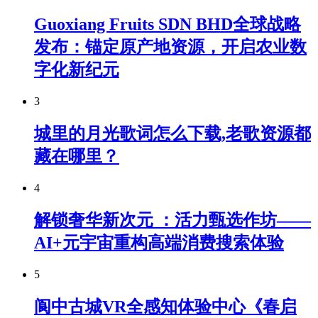
Guoxiang Fruits SDN BHD全球战略
发布：锚定原产地资源，开启农业数
字化新纪元
3
城里的月光歌词怎么下载,老歌资源都
藏在哪里？
4
解锁奢华新次元 ：活力甄选作坊——
AI+元宇宙重构高端消费搜索体验
5
阆中古城VR全感知体验中心《春启