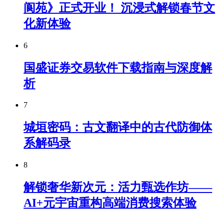
阆苑》正式开业！ 沉浸式解锁春节文
化新体验
6
国盛证券交易软件下载指南与深度解
析
7
城垣密码：古文翻译中的古代防御体
系解码录
8
解锁奢华新次元：活力甄选作坊——
AI+元宇宙重构高端消费搜索体验