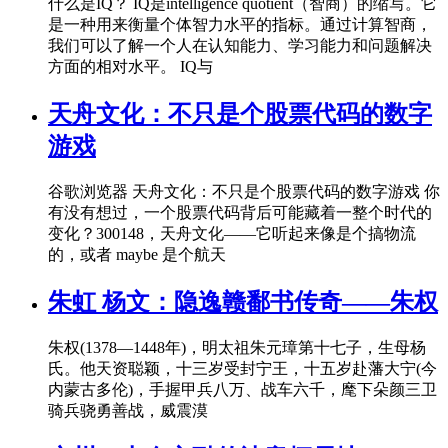
什么是IQ？ IQ是intelligence quotient（智商）的缩写。它
是一种用来衡量个体智力水平的指标。通过计算智商，
我们可以了解一个人在认知能力、学习能力和问题解决
方面的相对水平。 IQ与
天舟文化：不只是个股票代码的数字
游戏
谷歌浏览器 天舟文化：不只是个股票代码的数字游戏 你
有没有想过，一个股票代码背后可能藏着一整个时代的
变化？300148，天舟文化——它听起来像是个搞物流
的，或者 maybe 是个航天
朱虹 杨文：隐逸赣鄱书传奇——朱权
朱权(1378—1448年)，明太祖朱元璋第十七子，生母杨
氏。他天资聪颖，十三岁受封宁王，十五岁赴藩大宁(今
内蒙古多伦)，手握甲兵八万、战车六千，麾下朵颜三卫
骑兵骁勇善战，威震漠