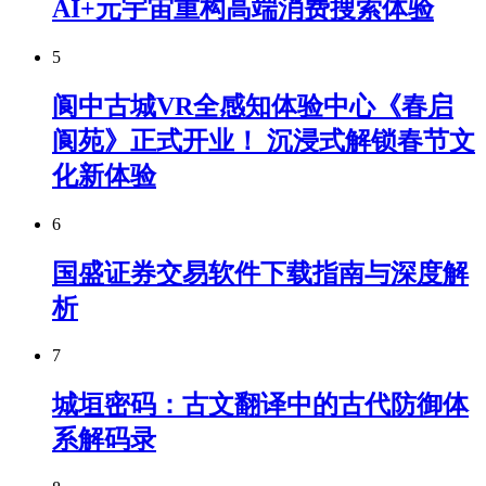
AI+元宇宙重构高端消费搜索体验
5
阆中古城VR全感知体验中心《春启
阆苑》正式开业！ 沉浸式解锁春节文
化新体验
6
国盛证券交易软件下载指南与深度解
析
7
城垣密码：古文翻译中的古代防御体
系解码录