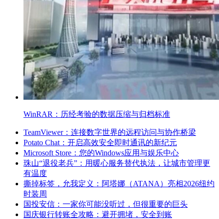
WinRAR：历经考验的数据压缩与归档标准
TeamViewer：连接数字世界的远程访问与协作桥梁
Potato Chat：开启高效安全即时通讯的新纪元
Microsoft Store：您的Windows应用与娱乐中心
珠山“退役老兵”：用暖心服务替代执法，让城市管理更
有温度
撕掉标签，允我定义：阿塔娜（ATANA）亮相2026纽约
时装周
国投安信：一家你可能没听过，但很重要的巨头
国庆银行转账全攻略：避开拥堵，安全到账