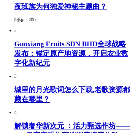
夜班族为何独爱神秘主题曲？
阅读：200
2
Guoxiang Fruits SDN BHD全球战略
发布：锚定原产地资源，开启农业数
字化新纪元
3
城里的月光歌词怎么下载,老歌资源都
藏在哪里？
4
解锁奢华新次元 ：活力甄选作坊——