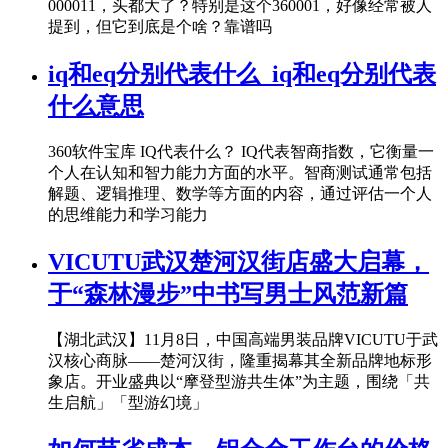
000011，头都大了？特别是这个360001，好像经常被人
提到，但它到底是个啥？靠谱吗
iq和eq分别代表什么_iq和eq分别代表
什么意思
360软件宝库 IQ代表什么？ IQ代表智商指数，它衡量一
个人在认知和智力能力方面的水平。智商测试通常包括
解题、逻辑推理、数学等方面的内容，通过评估一个人
的思维能力和学习能力
VICUTU武汉楚河汉街店盛大启幕，
于“森林漫步”中书写男士风范新篇
【湖北武汉】11月8日，中国高端男装品牌VICUTU于武
汉核心商脉——楚河汉街，隆重揭幕其全新品牌地标形
象店。开业盛典以“摩登型游共生体”为主题，围绕「共
生启航」「型游幻境」