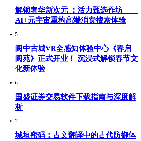
解锁奢华新次元 ：活力甄选作坊——
AI+元宇宙重构高端消费搜索体验
5
阆中古城VR全感知体验中心《春启
阆苑》正式开业！ 沉浸式解锁春节文
化新体验
6
国盛证券交易软件下载指南与深度解
析
7
城垣密码：古文翻译中的古代防御体