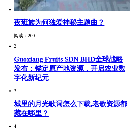
夜班族为何独爱神秘主题曲？
阅读：200
2
Guoxiang Fruits SDN BHD全球战略
发布：锚定原产地资源，开启农业数
字化新纪元
3
城里的月光歌词怎么下载,老歌资源都
藏在哪里？
4