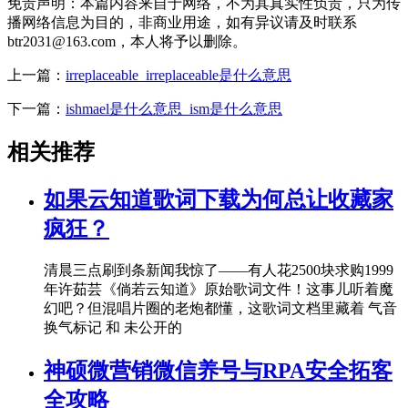
免责声明：本篇内容来自于网络，不为其真实性负责，只为传
播网络信息为目的，非商业用途，如有异议请及时联系
btr2031@163.com，本人将予以删除。
上一篇：
irreplaceable_irreplaceable是什么意思
下一篇：
ishmael是什么意思_ism是什么意思
相关推荐
如果云知道歌词下载为何总让收藏家
疯狂？
清晨三点刷到条新闻我惊了——有人花2500块求购1999
年许茹芸《倘若云知道》原始歌词文件！这事儿听着魔
幻吧？但混唱片圈的老炮都懂，这歌词文档里藏着 气音
换气标记 和 未公开的
神硕微营销微信养号与RPA安全拓客
全攻略