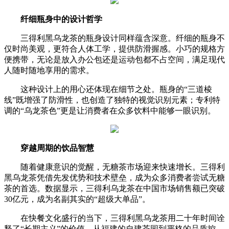
纤细瓶身中的设计哲学
三得利黑乌龙茶的瓶身设计同样蕴含深意。纤细的瓶身不
仅时尚美观，更符合人体工学，提供防滑握感。小巧的规格方
便携带，无论是放入办公包还是运动包都不占空间，满足现代
人随时随地享用的需求。
这种设计上的用心还体现在细节之处。瓶身的“三道棱
线”既增强了防滑性，也创造了独特的视觉识别元素；专利特
调的“乌龙茶色”更是让消费者在众多饮料中能够一眼识别。
穿越周期的饮品智慧
随着健康意识的觉醒，无糖茶市场迎来快速增长。三得利
黑乌龙茶凭借先发优势和技术壁垒，成为众多消费者尝试无糖
茶的首选。数据显示，三得利乌龙茶在中国市场销售额已突破
30亿元，成为名副其实的“超级大单品”。
在快餐文化盛行的当下，三得利黑乌龙茶用二十年时间诠
释了“长期主义”的价值。从福建的自建茶园到严格的品质控