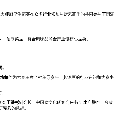
味大师厨皇争霸赛在众多行业领袖与厨艺高手的共同参与下圆满
食材、预制菜品、复合调味品等全产业链核心品类。
调。
培荣
作为大赛主席全程主导赛事，其深厚的行业造诣和为赛事
待。
究会
王洪彬
副会长、中国食文化研究会秘书长
李广胜
也上台致
了精彩的致辞。