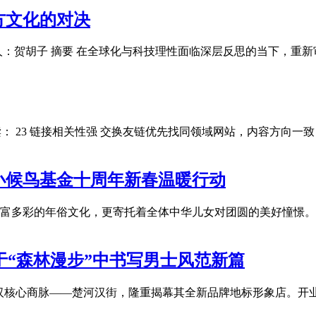
方文化的对决
人：贺胡子 摘要 在全球化与科技理性面临深层反思的当下，重
53:50 阅读： 23 链接相关性强 交换友链优先找同领域网站，内
小候鸟基金十周年新春温暖行动
富多彩的年俗文化，更寄托着全体中华儿女对团圆的美好憧憬。
 于“森林漫步”中书写男士风范新篇
于武汉核心商脉——楚河汉街，隆重揭幕其全新品牌地标形象店。开