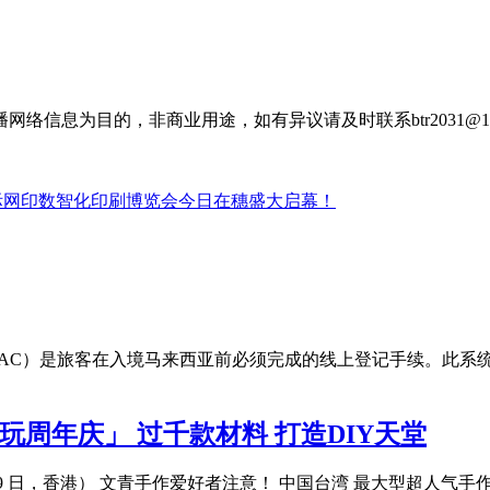
信息为目的，非商业用途，如有异议请及时联系btr2031@16
广州国际网印数智化印刷博览会今日在穗盛大启幕！
al Card，简称 MDAC）是旅客在入境马来西亚前必须完成的线上登
饰』玩周年庆」 过千款材料 打造DIY天堂
月 19 日，香港） 文青手作爱好者注意！ 中国台湾 最大型超人气手作