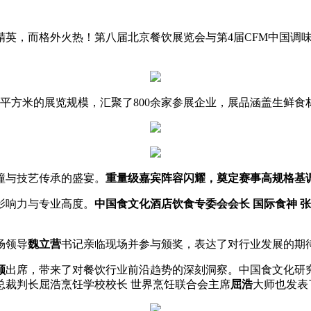
精英，而格外火热！第八届北京餐饮展览会与第4届CFM中国调
平方米的展览规模，汇聚了800余家参展企业，展品涵盖生鲜
撞与技艺传承的盛宴。
重量级嘉宾阵容闪耀，奠定赛事高规格基
影响力与专业高度。
中国食文化
酒店饮食
专委会会长
国际食神
张
场领导
魏立营
书记亲临现场并参与颁奖，表达了对行业发展的期
顺
出席，带来了对餐饮行业前沿趋势的深刻洞察。中国食文化研
总裁判长屈浩烹饪学校校长 世界烹饪联合会主席
屈浩
大师也发表