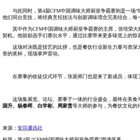
与此同时，第4届CFM中国调味大师厨皇争霸赛则是一场
他们同台竞技，将经典烹饪技法与创新调味理念完美结合，每
其中作为CFM中国调味大师厨皇争霸赛的主席，张培荣
契机。他鼓励选手们赛出水平，通过比赛带来更多味觉上的惊
这场对决既是技艺的比拼，也是餐饮行业新生力量与资深
誉的奖杯，现场掌声雷动。
在赛事的收徒仪式环节，张派师门也迎来了新成员，体现
这场集展览、论坛、赛事于一体的行业盛会，最终在美食
国升
、
杨春晖
、
白学彬
、
周家贵
等大师的参与，为餐饮文化的
来源：
安莎通讯社
标题：第4届 “CFM中国调味大师厨皇争霸赛”圆满落幕