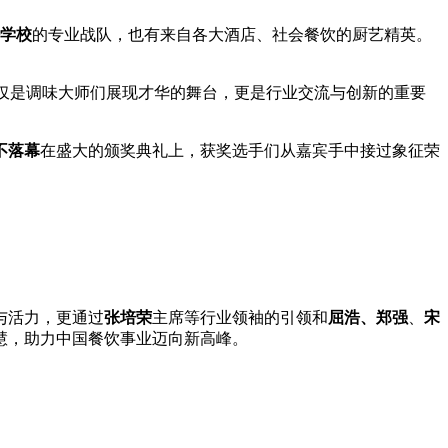
学校
的专业战队，也有来自各大酒店、社会餐饮的厨艺精英。
仅是调味大师们展现才华的舞台，更是行业交流与创新的重要
不落幕
在盛大的颁奖典礼上，获奖选手们从嘉宾手中接过象征荣
与活力，更通过
张培荣
主席等行业领袖的引领和
屈浩
、
郑强
、
宋
慧，助力中国餐饮事业迈向新高峰。