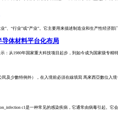
它可以表示“工业”、“行业”或“产业”。它主要用来描述制造业和生产
半导体材料平台化布局
提示：从1980年国家重大科技项目起步，到如今成为国家级专精
數特例外），在入境前必須在線填寫 馬來西亞數位入境卡 （Malaysia 
c1? infection_infection c1是一种常见的感染疾病，它