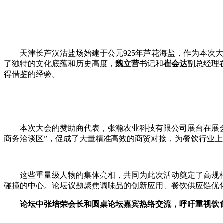
天津长芦汉沽盐场始建于公元925年芦花海盐，作为本次
了独特的文化底蕴和历史高度，
魏立营
书记和
崔会
达
副总经理
得借鉴的经验。
本次大会的赞助商代表，张瀚农业科技有限公司展台在展
商务洽谈区”，促成了大量精准高效的商贸对接，为餐饮行业
这些重量级人物的集体亮相，共同为此次活动奠定了高规
碰撞的中心。论坛议题聚焦调味品的创新应用、餐饮供应链优
论坛中张培荣会长和
圆桌论坛
嘉宾热络交流，呼吁
重视饮