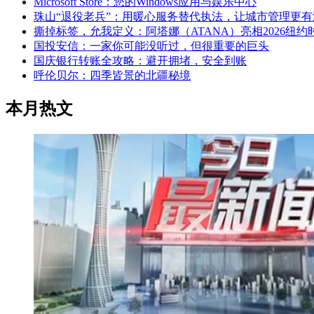
Microsoft Store：您的Windows应用与娱乐中心
珠山“退役老兵”：用暖心服务替代执法，让城市管理更有
撕掉标签，允我定义：阿塔娜（ATANA）亮相2026纽约
国投安信：一家你可能没听过，但很重要的巨头
国庆银行转账全攻略：避开拥堵，安全到账
呼伦贝尔：四季皆景的北疆秘境
本月热文