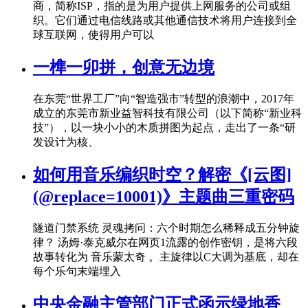
商，简称ISP，指的是为用户提供上网服务的公司或组
织。它们通过电信线路或其他通信技术将用户连接到全
球互联网，使得用户可以
一榫一卯拼，创意无边境
在东莞“世界工厂”向“智造强市”转型的浪潮中，2017年
成立的东莞市新业益智科技有限公司（以下简称“新业科
技”），以一块小小的木质拼图为起点，走出了一条“研
发设计为核、
如何用音乐编织时空？解密《[云图]
(@replace=10001)》主题曲三重密码
隧道门禁系统 灵魂拷问：六个时期怎么稀释成五分钟旋
律？ 汤姆·泰克威尔在网页1流露的创作密钥，是将六段
故事转化为 音乐蒙太奇 。主旋律以C大调为基底，却在
每个乐句末端埋入
中央金融主管部门正式函示绿地香