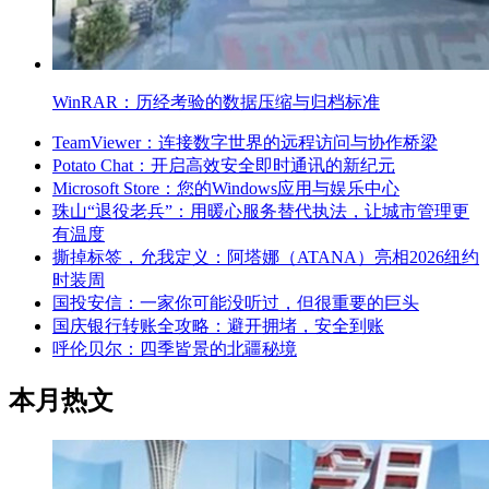
WinRAR：历经考验的数据压缩与归档标准
TeamViewer：连接数字世界的远程访问与协作桥梁
Potato Chat：开启高效安全即时通讯的新纪元
Microsoft Store：您的Windows应用与娱乐中心
珠山“退役老兵”：用暖心服务替代执法，让城市管理更
有温度
撕掉标签，允我定义：阿塔娜（ATANA）亮相2026纽约
时装周
国投安信：一家你可能没听过，但很重要的巨头
国庆银行转账全攻略：避开拥堵，安全到账
呼伦贝尔：四季皆景的北疆秘境
本月热文