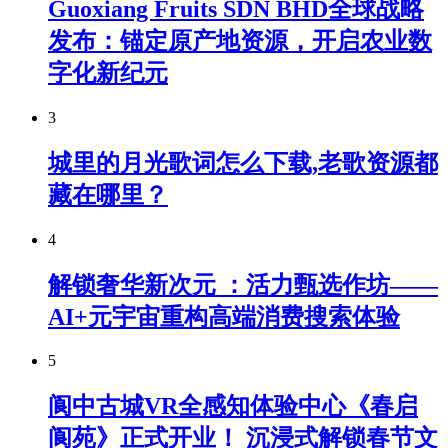
Guoxiang Fruits SDN BHD全球战略
发布：锚定原产地资源，开启农业数
字化新纪元
3
城里的月光歌词怎么下载,老歌资源都
藏在哪里？
4
解锁奢华新次元 ：活力甄选作坊——
AI+元宇宙重构高端消费搜索体验
5
阆中古城VR全感知体验中心《春启
阆苑》正式开业！ 沉浸式解锁春节文