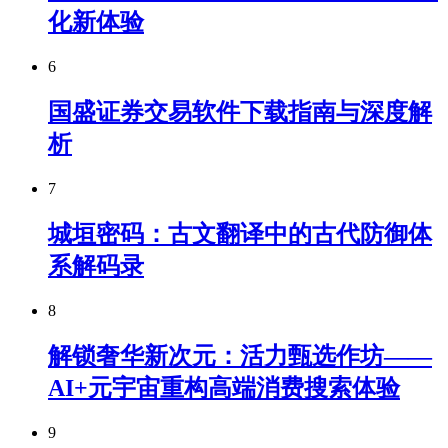
化新体验
6
国盛证券交易软件下载指南与深度解
析
7
城垣密码：古文翻译中的古代防御体
系解码录
8
解锁奢华新次元：活力甄选作坊——
AI+元宇宙重构高端消费搜索体验
9