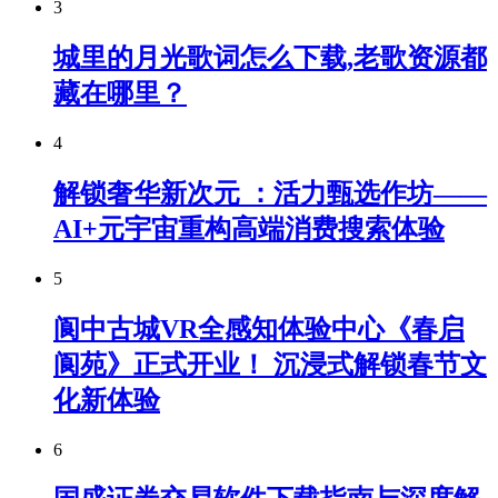
3
城里的月光歌词怎么下载,老歌资源都
藏在哪里？
4
解锁奢华新次元 ：活力甄选作坊——
AI+元宇宙重构高端消费搜索体验
5
阆中古城VR全感知体验中心《春启
阆苑》正式开业！ 沉浸式解锁春节文
化新体验
6