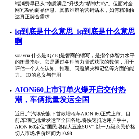
端消费早已从“物质满足”升级为“精神共鸣”。但面对全
网冗杂的商品信息、真假难辨的营销话术，如何精准触
达真正契合需求
iq到底是什么意思_iq到底是什么意思
啊
solavria 什么是IQ? IQ是智商的缩写，是指个体智力水平
的衡量指标。它是通过各种智力测试获取的数值，用于
评估一个人在认知、推理、问题解决和记忆等方面的能
力。 IQ的意义与作用
AIONi60上市订单火爆开启交付热
潮，车俩批量发运全国
近日,广汽埃安旗下首款增程车AION i60正式上市。目
前,车辆已批量发运至全国各地,将快速抵达用户手中。
AION i60定位“国民增程大五座SUV”,以十万级亲民价格
切入市场,售价区间为10.98