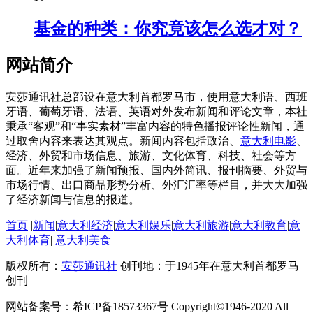
基金的种类：你究竟该怎么选才对？
网站简介
安莎通讯社总部设在意大利首都罗马市，使用意大利语、西班
牙语、葡萄牙语、法语、英语对外发布新闻和评论文章，本社
秉承“客观”和“事实素材”丰富内容的特色播报评论性新闻，通
过取舍内容来表达其观点。新闻内容包括政治、
意大利电影
、
经济、外贸和市场信息、旅游、文化体育、科技、社会等方
面。近年来加强了新闻预报、国内外简讯、报刊摘要、外贸与
市场行情、出口商品形势分析、外汇汇率等栏目，并大大加强
了经济新闻与信息的报道。
首页
|
新闻
|
意大利经济
|
意大利娱乐
|
意大利旅游
|
意大利教育
|
意
大利体育
|
意大利美食
版权所有：
安莎通讯社
创刊地：于1945年在意大利首都罗马
创刊
网站备案号：希ICP备18573367号 Copyright©1946-2020 All