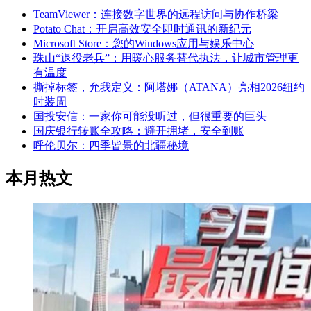
TeamViewer：连接数字世界的远程访问与协作桥梁
Potato Chat：开启高效安全即时通讯的新纪元
Microsoft Store：您的Windows应用与娱乐中心
珠山“退役老兵”：用暖心服务替代执法，让城市管理更
有温度
撕掉标签，允我定义：阿塔娜（ATANA）亮相2026纽约
时装周
国投安信：一家你可能没听过，但很重要的巨头
国庆银行转账全攻略：避开拥堵，安全到账
呼伦贝尔：四季皆景的北疆秘境
本月热文