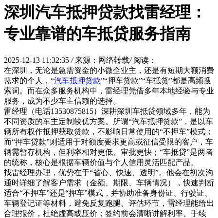
深圳汽车抵押贷款找雷经理：
专业靠谱的车抵贷服务指南
2025-12-13 11:32:35
/
来源：网络转载
/
阅读：
在深圳，无论是急需资金的小微企业主，还是有短期大额消费
需求的个人，“
汽车抵押贷款
”“押车贷款”“车抵贷”都是高频搜
索词。而在众多服务机构中，雷经理凭借多年本地经验与专业
服务，成为不少车主信赖的选择。
雷经理（电话13530875815）深耕深圳车抵贷领域多年，能为
不同资质的车主定制较优方案。所谓“汽车抵押贷款”，是以车
辆所有权作抵押获取贷款，不影响日常使用的“不押车”模式；
而“押车贷款”则适用于对额度要求更高或征信受限的客户，车
辆需暂存机构，但利率相对更低、审批更快；“车抵贷”是两者
的统称，核心是根据车辆价值与个人信用灵活匹配产品。
找雷经理办理，优势在于“省心、快速、透明”。他会在初次沟
通时详细了解客户需求（金额、期限、车辆情况），快速判断
适合“不押车”还是“押车”模式，并协助准备身份证、行驶证、
车辆登记证等材料，避免反复跑腿。评估环节，雷经理能给出
合理报价，杜绝虚高或压价；签约前会清晰讲解利率、手续