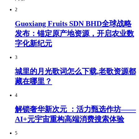
2
Guoxiang Fruits SDN BHD全球战略
发布：锚定原产地资源，开启农业数
字化新纪元
3
城里的月光歌词怎么下载,老歌资源都
藏在哪里？
4
解锁奢华新次元 ：活力甄选作坊——
AI+元宇宙重构高端消费搜索体验
5