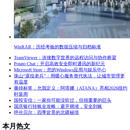
WinRAR：历经考验的数据压缩与归档标准
TeamViewer：连接数字世界的远程访问与协作桥梁
Potato Chat：开启高效安全即时通讯的新纪元
Microsoft Store：您的Windows应用与娱乐中心
珠山“退役老兵”：用暖心服务替代执法，让城市管理更
有温度
撕掉标签，允我定义：阿塔娜（ATANA）亮相2026纽约
时装周
国投安信：一家你可能没听过，但很重要的巨头
国庆银行转账全攻略：避开拥堵，安全到账
呼伦贝尔：四季皆景的北疆秘境
本月热文