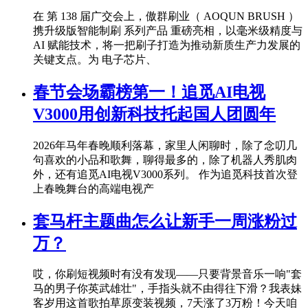
在 第 138 届广交会上，傲群刷业（ AOQUN BRUSH ）
携升级版智能制刷 系列产品 重磅亮相，以毫米级精度与
AI 赋能技术，将一把刷子打造为推动新质生产力发展的
关键支点。为 电子芯片、
春节会场霸榜第一！追觅AI电视
V3000用创新科技托起国人团圆年
2026年马年春晚顺利落幕，家里人闲聊时，除了念叨几
句喜欢的小品和歌舞，聊得最多的，除了机器人秀肌肉
外，还有追觅AI电视V3000系列。 作为追觅科技首次登
上春晚舞台的高端电视产
套马杆主题曲怎么让新手一周涨粉过
万？
哎，你刷短视频时有没有发现——只要背景音乐一响"套
马的男子你英武雄壮"，手指头就不由得往下滑？我表妹
客岁用这首歌拍草原变装视频，7天涨了3万粉！今天咱