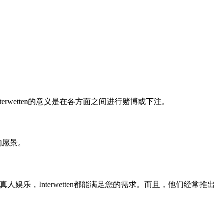
此，Interwetten的意义是在各方面之间进行赌博或下注。
验的愿景。
娱乐，Interwetten都能满足您的需求。而且，他们经常推出