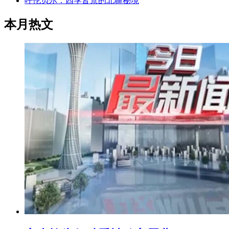
呼伦贝尔：四季皆景的北疆秘境
本月热文