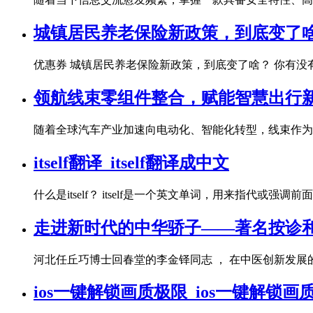
城镇居民养老保险新政策，到底变了
优惠券 城镇居民养老保险新政策，到底变了啥？ 你有
领航线束零组件整合，赋能智慧出行
随着全球汽车产业加速向电动化、智能化转型，线束作为
itself翻译_itself翻译成中文
什么是itself？ itself是一个英文单词，用来指代或强
走进新时代的中华骄子——著名按诊
河北任丘巧博士回春堂的李金铎同志 ， 在中医创新发
ios一键解锁画质极限_ios一键解锁