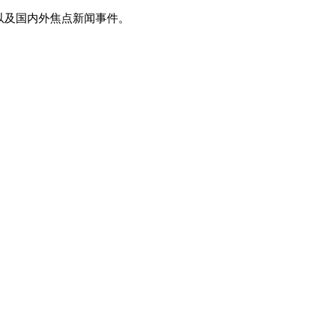
以及国内外焦点新闻事件。