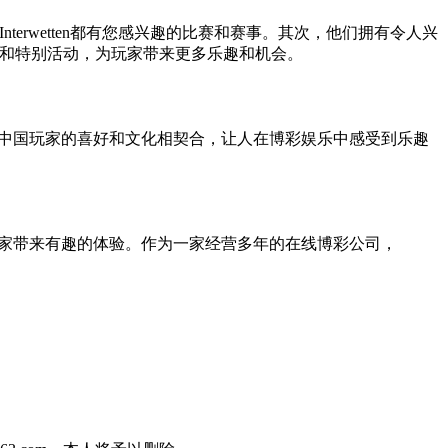
terwetten都有您感兴趣的比赛和赛事。其次，他们拥有令人兴
奖金和特别活动，为玩家带来更多乐趣和机会。
名字与中国玩家的喜好和文化相契合，让人在博彩娱乐中感受到乐趣
，为玩家带来有趣的体验。作为一家经营多年的在线博彩公司，