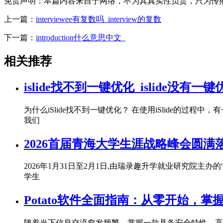
免责声明：本篇内容来自于网络，不为其真实性负责，只为传播网络
上一篇：
interviewee有复数吗_interview的复数
下一篇：
introduction什么意思中文_
相关推荐
islide找不到一键优化_islide没有一键
为什么iSlide找不到一键优化？ 在使用iSlide的过
我们
2026首届青海大学生涯战略峰会圆满
2026年1月31日至2月1日,由瑞录趣升学就业研究院主
学生
Potato软件全面指南：从零开始，
随着当下信息交流愈发频繁，掌握一款具备安全特性、高