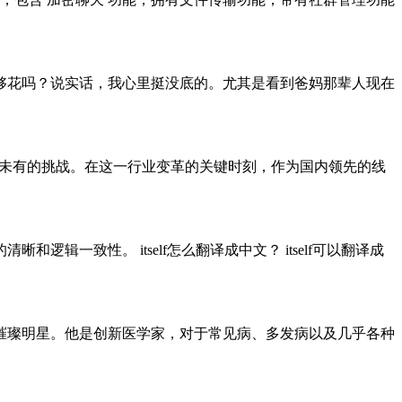
的够花吗？说实话，我心里挺没底的。尤其是看到爸妈那辈人现在
所未有的挑战。在这一行业变革的关键时刻，作为国内领先的线
和逻辑一致性。 itself怎么翻译成中文？ itself可以翻译成
颗璀璨明星。他是创新医学家，对于常见病、多发病以及几乎各种