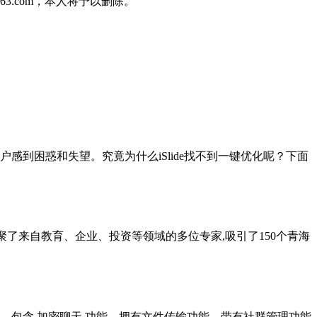
3.com，本人将予以删除。
些用户感到困惑和失望。究竟为什么iSlide找不到一键优化呢？下面
汇聚了来自教育、企业、投资等领域的多位专家,吸引了150个青海
，包含 加密聊天 功能，拥有文件传输功能，带有社群管理功能