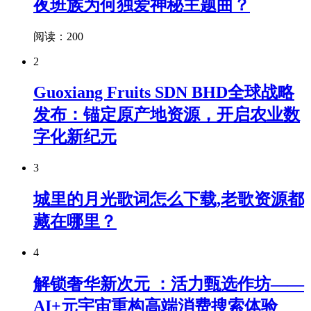
夜班族为何独爱神秘主题曲？
阅读：200
2
Guoxiang Fruits SDN BHD全球战略
发布：锚定原产地资源，开启农业数
字化新纪元
3
城里的月光歌词怎么下载,老歌资源都
藏在哪里？
4
解锁奢华新次元 ：活力甄选作坊——
AI+元宇宙重构高端消费搜索体验