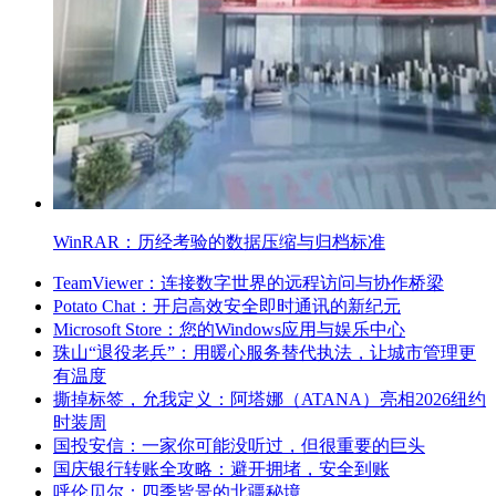
WinRAR：历经考验的数据压缩与归档标准
TeamViewer：连接数字世界的远程访问与协作桥梁
Potato Chat：开启高效安全即时通讯的新纪元
Microsoft Store：您的Windows应用与娱乐中心
珠山“退役老兵”：用暖心服务替代执法，让城市管理更
有温度
撕掉标签，允我定义：阿塔娜（ATANA）亮相2026纽约
时装周
国投安信：一家你可能没听过，但很重要的巨头
国庆银行转账全攻略：避开拥堵，安全到账
呼伦贝尔：四季皆景的北疆秘境