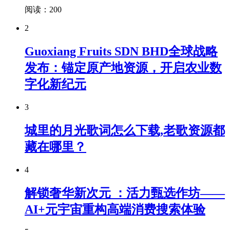
阅读：200
2
Guoxiang Fruits SDN BHD全球战略
发布：锚定原产地资源，开启农业数
字化新纪元
3
城里的月光歌词怎么下载,老歌资源都
藏在哪里？
4
解锁奢华新次元 ：活力甄选作坊——
AI+元宇宙重构高端消费搜索体验