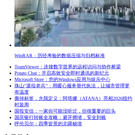
WinRAR：历经考验的数据压缩与归档标准
TeamViewer：连接数字世界的远程访问与协作桥梁
Potato Chat：开启高效安全即时通讯的新纪元
Microsoft Store：您的Windows应用与娱乐中心
珠山“退役老兵”：用暖心服务替代执法，让城市管理更
有温度
撕掉标签，允我定义：阿塔娜（ATANA）亮相2026纽约
时装周
国投安信：一家你可能没听过，但很重要的巨头
国庆银行转账全攻略：避开拥堵，安全到账
呼伦贝尔：四季皆景的北疆秘境