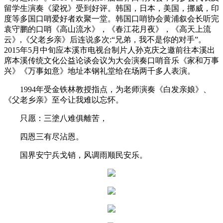
留学生演奏《梁祝》受到好评。韩国，日本，美国，挪威，印
度等多国口哨爱好者欢聚一堂。韩国口哨协会黄浦叙会长听完
袁守鹏的口哨《高山流水》，《春江花月夜》，《高天上流
云》,《父老乡亲》后连说多次:“兄弟，我不是你的对手”。
2015年5月中旬应本溪市电视台制片人孙克庆之邀前往本溪出
席本溪传统文化公益论谈会议为大会演奏口哨音乐《家和万事
兴》《万事如意》地址本钢礼堂给在场两千多人表演。
1994年受金铁林教授指点，为老师演奏《白发亲娘》、
《父老乡亲》至今让我难以忘怀。
只愿：三塗八难俱離苦，
四恩三有尽沾恩。
国界安宁兵戈销，风调雨顺民安乐。