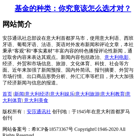
基金的种类：你究竟该怎么选才对？
网站简介
安莎通讯社总部设在意大利首都罗马市，使用意大利语、西班
牙语、葡萄牙语、法语、英语对外发布新闻和评论文章，本社
秉承“客观”和“事实素材”丰富内容的特色播报评论性新闻，通
过取舍内容来表达其观点。新闻内容包括政治、
意大利电影
、
经济、外贸和市场信息、旅游、文化体育、科技、社会等方
面。近年来加强了新闻预报、国内外简讯、报刊摘要、外贸与
市场行情、出口商品形势分析、外汇汇率等栏目，并大大加强
了经济新闻与信息的报道。
首页
|
新闻
|
意大利经济
|
意大利娱乐
|
意大利旅游
|
意大利教育
|
意
大利体育
|
意大利美食
版权所有：
安莎通讯社
创刊地：于1945年在意大利首都罗马
创刊
网站备案号：希ICP备18573367号 Copyright©1946-2020 All
Rights Reserved