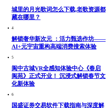
城里的月光歌词怎么下载,老歌资源都
藏在哪里？
4
解锁奢华新次元 ：活力甄选作坊——
AI+元宇宙重构高端消费搜索体验
5
阆中古城VR全感知体验中心《春启
阆苑》正式开业！ 沉浸式解锁春节文
化新体验
6
国盛证券交易软件下载指南与深度解