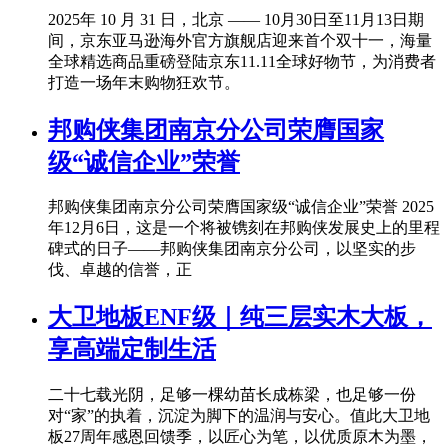
2025年 10 月 31 日，北京 —— 10月30日至11月13日期
间，京东亚马逊海外官方旗舰店迎来首个双十一，海量
全球精选商品重磅登陆京东11.11全球好物节，为消费者
打造一场年末购物狂欢节。
邦购侠集团南京分公司荣膺国家
级“诚信企业”荣誉
邦购侠集团南京分公司荣膺国家级“诚信企业”荣誉 2025
年12月6日，这是一个将被镌刻在邦购侠发展史上的里程
碑式的日子——邦购侠集团南京分公司，以坚实的步
伐、卓越的信誉，正
大卫地板ENF级｜纯三层实木大板，
享高端定制生活
二十七载光阴，足够一棵幼苗长成栋梁，也足够一份
对“家”的执着，沉淀为脚下的温润与安心。值此大卫地
板27周年感恩回馈季，以匠心为笔，以优质原木为墨，