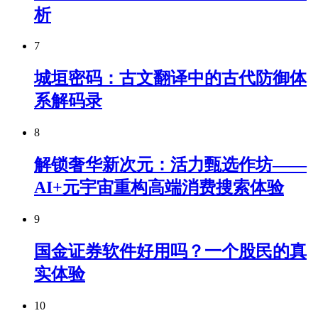
析
7
城垣密码：古文翻译中的古代防御体
系解码录
8
解锁奢华新次元：活力甄选作坊——
AI+元宇宙重构高端消费搜索体验
9
国金证券软件好用吗？一个股民的真
实体验
10