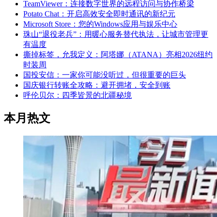
TeamViewer：连接数字世界的远程访问与协作桥梁
Potato Chat：开启高效安全即时通讯的新纪元
Microsoft Store：您的Windows应用与娱乐中心
珠山“退役老兵”：用暖心服务替代执法，让城市管理更
有温度
撕掉标签，允我定义：阿塔娜（ATANA）亮相2026纽约
时装周
国投安信：一家你可能没听过，但很重要的巨头
国庆银行转账全攻略：避开拥堵，安全到账
呼伦贝尔：四季皆景的北疆秘境
本月热文