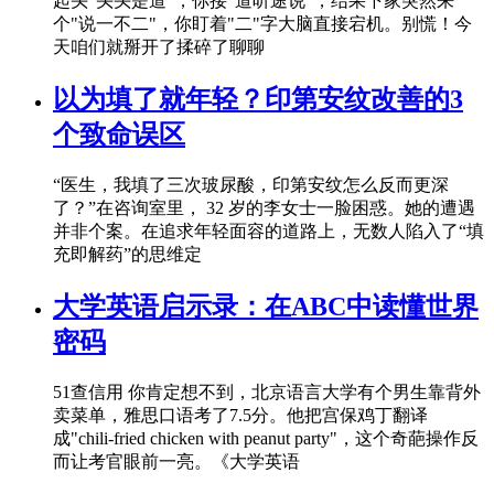
起头"头头是道"，你接"道听途说"，结果下家突然来
个"说一不二"，你盯着"二"字大脑直接宕机。别慌！今
天咱们就掰开了揉碎了聊聊
以为填了就年轻？印第安纹改善的3
个致命误区
“医生，我填了三次玻尿酸，印第安纹怎么反而更深
了？”在咨询室里， 32 岁的李女士一脸困惑。她的遭遇
并非个案。在追求年轻面容的道路上，无数人陷入了“填
充即解药”的思维定
大学英语启示录：在ABC中读懂世界
密码
51查信用 你肯定想不到，北京语言大学有个男生靠背外
卖菜单，雅思口语考了7.5分。他把宫保鸡丁翻译
成"chili-fried chicken with peanut party"，这个奇葩操作反
而让考官眼前一亮。《大学英语