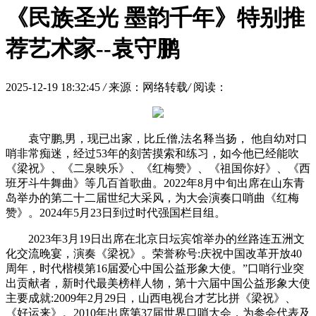
《民族圣光 墨韵千年》特别推
荐艺术家--袁守鹏
2025-12-19 18:32:45
/
来源：网络转载
/
阅读：
袁守鹏,男，现已出家，比丘僧,法名释当扬， 他自幼对口
哨非常痴迷，经过53年的刻苦摸索和练习，如今他已经能吹
《梁祝》、《二泉映乐》、《红梅赞》、《祖国你好》、《西
班牙斗牛舞曲》等几百首歌曲。2022年8月中旬出席在山东青
岛举办的第二十二届世纪大采风，为大会演奏口哨曲《红梅
赞》。2024年5月23日到过时代强国栏目组。
2023年3月19日出席在北京日坛宾馆举办的丝路连五洲文
化交流晚宴，演奏《梁祝》。荣誉称号:庆祝中国改革开放40
周年，时代楷模第16届爱心中国公益形象大使。”口哨行业突
出贡献者，新时代最美榜样人物，第十六届中国公益形象大使
主要成就:2009年2月29日，山西电视台才艺比拼《梁祝》、
《好运来》。2010年出席第37届世界口哨大会，为参会代表及