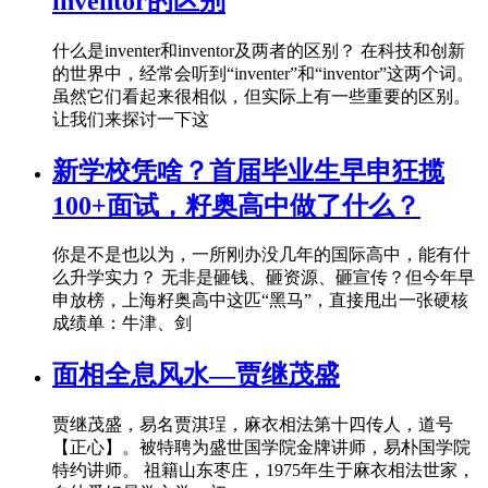
inventor的区别
什么是inventer和inventor及两者的区别？ 在科技和创新
的世界中，经常会听到“inventer”和“inventor”这两个词。
虽然它们看起来很相似，但实际上有一些重要的区别。
让我们来探讨一下这
新学校凭啥？首届毕业生早申狂揽
100+面试，籽奥高中做了什么？
你是不是也以为，一所刚办没几年的国际高中，能有什
么升学实力？ 无非是砸钱、砸资源、砸宣传？但今年早
申放榜，上海籽奥高中这匹“黑马”，直接甩出一张硬核
成绩单：牛津、剑
面相全息风水—贾继茂盛
贾继茂盛，易名贾淇珵，麻衣相法第十四传人，道号
【正心】。被特聘为盛世国学院金牌讲师，易朴国学院
特约讲师。 祖籍山东枣庄，1975年生于麻衣相法世家，