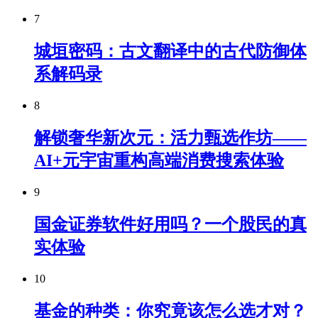
7
城垣密码：古文翻译中的古代防御体
系解码录
8
解锁奢华新次元：活力甄选作坊——
AI+元宇宙重构高端消费搜索体验
9
国金证券软件好用吗？一个股民的真
实体验
10
基金的种类：你究竟该怎么选才对？