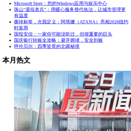
Microsoft Store：您的Windows应用与娱乐中心
珠山“退役老兵”：用暖心服务替代执法，让城市管理更
有温度
撕掉标签，允我定义：阿塔娜（ATANA）亮相2026纽约
时装周
国投安信：一家你可能没听过，但很重要的巨头
国庆银行转账全攻略：避开拥堵，安全到账
呼伦贝尔：四季皆景的北疆秘境
本月热文