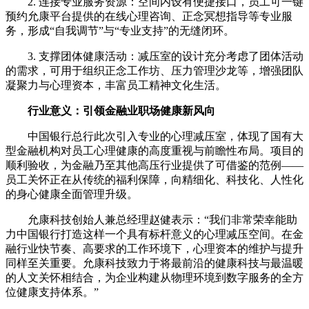
2. 连接专业服务资源：空间内设有便捷接口，员工可一键
预约允康平台提供的在线心理咨询、正念冥想指导等专业服
务，形成“自我调节”与“专业支持”的无缝闭环。
3. 支撑团体健康活动：减压室的设计充分考虑了团体活动
的需求，可用于组织正念工作坊、压力管理沙龙等，增强团队
凝聚力与心理资本，丰富员工精神文化生活。
行业意义：引领金融业职场健康新风向
中国银行总行此次引入专业的心理减压室，体现了国有大
型金融机构对员工心理健康的高度重视与前瞻性布局。项目的
顺利验收，为金融乃至其他高压行业提供了可借鉴的范例——
员工关怀正在从传统的福利保障，向精细化、科技化、人性化
的身心健康全面管理升级。
允康科技创始人兼总经理赵健表示：“我们非常荣幸能助
力中国银行打造这样一个具有标杆意义的心理减压空间。在金
融行业快节奏、高要求的工作环境下，心理资本的维护与提升
同样至关重要。允康科技致力于将最前沿的健康科技与最温暖
的人文关怀相结合，为企业构建从物理环境到数字服务的全方
位健康支持体系。”