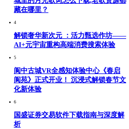
城里的月光歌词怎么下载,老歌资源都
藏在哪里？
4
解锁奢华新次元 ：活力甄选作坊——
AI+元宇宙重构高端消费搜索体验
5
阆中古城VR全感知体验中心《春启
阆苑》正式开业！ 沉浸式解锁春节文
化新体验
6
国盛证券交易软件下载指南与深度解
析