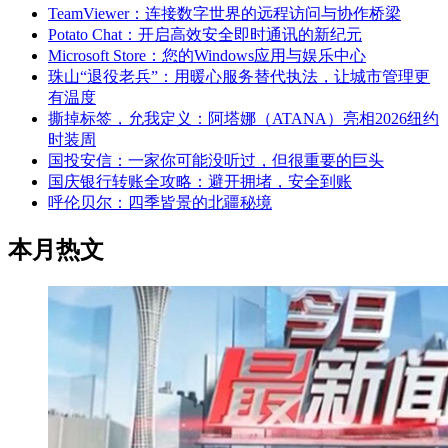
TeamViewer：连接数字世界的远程访问与协作桥梁
Potato Chat：开启高效安全即时通讯的新纪元
Microsoft Store：您的Windows应用与娱乐中心
珠山“退役老兵”：用暖心服务替代执法，让城市管理更
有温度
撕掉标签，允我定义：阿塔娜（ATANA）亮相2026纽约
时装周
国投安信：一家你可能没听过，但很重要的巨头
国庆银行转账全攻略：避开拥堵，安全到账
呼伦贝尔：四季皆景的北疆秘境
本月热文