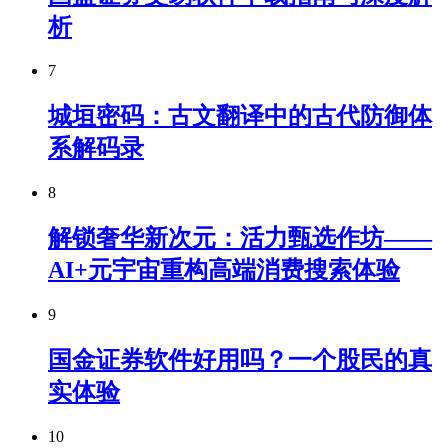
析
7
城垣密码：古文翻译中的古代防御体
系解码录
8
解锁奢华新次元：活力甄选作坊——
AI+元宇宙重构高端消费搜索体验
9
国金证券软件好用吗？一个股民的真
实体验
10