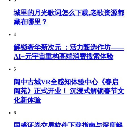
城里的月光歌词怎么下载,老歌资源都
藏在哪里？
4
解锁奢华新次元 ：活力甄选作坊——
AI+元宇宙重构高端消费搜索体验
5
阆中古城VR全感知体验中心《春启
阆苑》正式开业！ 沉浸式解锁春节文
化新体验
6
国盛证券交易软件下载指南与深度解