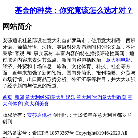
基金的种类：你究竟该怎么选才对？
网站简介
安莎通讯社总部设在意大利首都罗马市，使用意大利语、西班
牙语、葡萄牙语、法语、英语对外发布新闻和评论文章，本社
秉承“客观”和“事实素材”丰富内容的特色播报评论性新闻，通
过取舍内容来表达其观点。新闻内容包括政治、
意大利电影
、
经济、外贸和市场信息、旅游、文化体育、科技、社会等方
面。近年来加强了新闻预报、国内外简讯、报刊摘要、外贸与
市场行情、出口商品形势分析、外汇汇率等栏目，并大大加强
了经济新闻与信息的报道。
首页
|
新闻
|
意大利经济
|
意大利娱乐
|
意大利旅游
|
意大利教育
|
意
大利体育
|
意大利美食
版权所有：
安莎通讯社
创刊地：于1945年在意大利首都罗马
创刊
网站备案号：希ICP备18573367号 Copyright©1946-2020 All