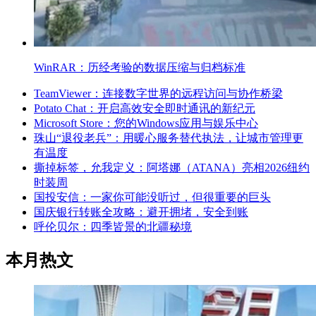
WinRAR：历经考验的数据压缩与归档标准
TeamViewer：连接数字世界的远程访问与协作桥梁
Potato Chat：开启高效安全即时通讯的新纪元
Microsoft Store：您的Windows应用与娱乐中心
珠山“退役老兵”：用暖心服务替代执法，让城市管理更
有温度
撕掉标签，允我定义：阿塔娜（ATANA）亮相2026纽约
时装周
国投安信：一家你可能没听过，但很重要的巨头
国庆银行转账全攻略：避开拥堵，安全到账
呼伦贝尔：四季皆景的北疆秘境
本月热文