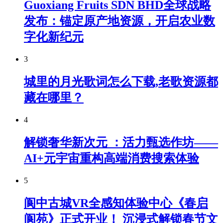
Guoxiang Fruits SDN BHD全球战略
发布：锚定原产地资源，开启农业数
字化新纪元
3
城里的月光歌词怎么下载,老歌资源都
藏在哪里？
4
解锁奢华新次元 ：活力甄选作坊——
AI+元宇宙重构高端消费搜索体验
5
阆中古城VR全感知体验中心《春启
阆苑》正式开业！ 沉浸式解锁春节文