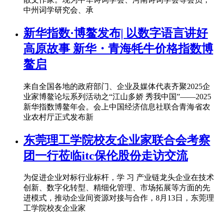
中州词学研究会、承
新华指数·博鳌发布| 以数字语言讲好
高原故事 新华・青海牦牛价格指数博
鳌启
来自全国各地的政府部门、企业及媒体代表齐聚2025企
业家博鳌论坛系列活动之“江山多娇 秀我中国”——2025
新华指数博鳌年会。会上中国经济信息社联合青海省农
业农村厅正式发布新
东莞理工学院校友企业家联合会考察
团一行莅临itc保伦股份走访交流
为促进企业对标行业标杆，学 习 产业链龙头企业在技术
创新、数字化转型、精细化管理、市场拓展等方面的先
进模式，推动企业间资源对接与合作，8月13日，东莞理
工学院校友企业家