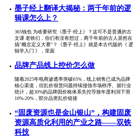
墨子经上翻译大揭秘：两千年前的逻
辑课怎么上？
365钱包 为啥要研究《墨子·经上》？这可不是普通的古
文课 老铁们，你们有没有想过，两千年前的古人居然在
搞"概念定义大赛"？《墨子·经上》就是本古代版的《 逻
辑学入门 》，里面
品牌产品线上控价怎么做
随着2025年电商渗透率突破65%，线上销售已成为品牌
核心渠道，但乱价假货问题持续侵蚀市场秩序。据行业
统计，超30%的品牌因价格体系失控导致年度利润下滑
10%-20%，部分品类乱价链接
“固废资源也是金山银山”，构建固废
资源高质化利用的产业之路——双铁
科技