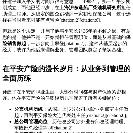
孙建平加入平安的时间点很有意思——1988年。那一年平安刚
刚成立，而他已经27岁，在
上海沪东造船厂柴油机研究所
担任
助理工程师。从稳定的国企跳槽到一家初创保险公司，这个选
择在当时看来可能有点冒险[citation:2][citation:6]。
但就是这个决定，开启了他与平安长达36年的不解之缘。有意
思的是，他并不是一开始就担任管理职位，而是从最基础的
保
险销售做起
，一步步向上攀登[citation:2]。这种从基层起步的
经历，或许为他后来理解业务、管理团队奠定了坚实基础。
在平安产险的漫长岁月：从业务到管理的
全面历练
孙建平在平安的职业生涯，大部分时间都与财产保险紧密相
连。他在平安产险的任职经历几乎涵盖了所有关键岗位：
分支机构历练
：从深圳上步分公司水险业务部室主任做
起，再到平安保险大连代表处主任[citation:2][citation:6]。
总公司管理岗位
：历任总公司涉外业务部总经理助理、
车险部总经理等职[citation:2]。