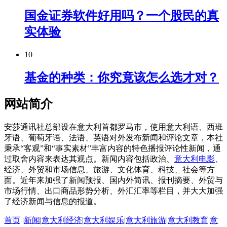
国金证券软件好用吗？一个股民的真
实体验
10
基金的种类：你究竟该怎么选才对？
网站简介
安莎通讯社总部设在意大利首都罗马市，使用意大利语、西班
牙语、葡萄牙语、法语、英语对外发布新闻和评论文章，本社
秉承“客观”和“事实素材”丰富内容的特色播报评论性新闻，通
过取舍内容来表达其观点。新闻内容包括政治、
意大利电影
、
经济、外贸和市场信息、旅游、文化体育、科技、社会等方
面。近年来加强了新闻预报、国内外简讯、报刊摘要、外贸与
市场行情、出口商品形势分析、外汇汇率等栏目，并大大加强
了经济新闻与信息的报道。
首页
|
新闻
|
意大利经济
|
意大利娱乐
|
意大利旅游
|
意大利教育
|
意