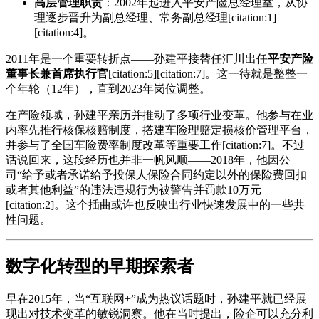
高层管理职责
：2002年起进入平安产险总经理室，从协
理逐步晋升为副总经理、常务副总经理[citation:1]
[citation:4]。
2011年是一个重要转折点——孙建平接替任汇川出任
平安产险
董事长兼首席执行官
[citation:5][citation:7]。这一待就是整整一
个年轮（12年），直到2023年岗位调整。
在产险领域，孙建平亲历并推动了多项行业变革。他参与在业
内率先推行核保核赔制度，搭建车险理赔定损核价管理平台，
并参与了全国车险费率制度改革等重要工作[citation:7]。不过
话说回来，这段经历也并非一帆风顺——2018年，他因公
司“给予或者承诺给予投保人保险合同约定以外的保险费回扣
或者其他利益”的违法违规行为被警告并罚款10万元
[citation:2]。这个插曲或许也反映出行业快速发展中的一些共
性问题。
数字化转型的早期探索者
早在2015年，当“互联网+”成为热议话题时，孙建平就已经展
现出对技术变革的敏锐洞察。他在当时提出，险企可以充分利