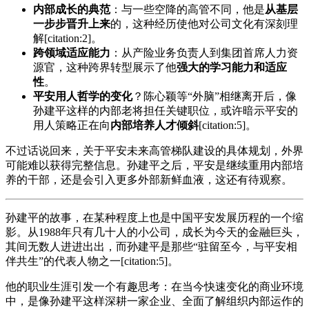
内部成长的典范
：与一些空降的高管不同，他是
从基层
一步步晋升上来
的，这种经历使他对公司文化有深刻理
解[citation:2]。
跨领域适应能力
：从产险业务负责人到集团首席人力资
源官，这种跨界转型展示了他
强大的学习能力和适应
性
。
平安用人哲学的变化
？陈心颖等“外脑”相继离开后，像
孙建平这样的内部老将担任关键职位，或许暗示平安的
用人策略正在向
内部培养人才倾斜
[citation:5]。
不过话说回来，关于平安未来高管梯队建设的具体规划，外界
可能难以获得完整信息。孙建平之后，平安是继续重用内部培
养的干部，还是会引入更多外部新鲜血液，这还有待观察。
孙建平的故事，在某种程度上也是中国平安发展历程的一个缩
影。从1988年只有几十人的小公司，成长为今天的金融巨头，
其间无数人进进出出，而孙建平是那些“驻留至今，与平安相
伴共生”的代表人物之一[citation:5]。
他的职业生涯引发一个有趣思考：在当今快速变化的商业环境
中，是像孙建平这样深耕一家企业、全面了解组织内部运作的