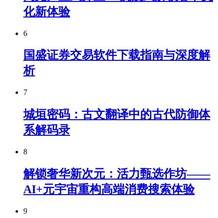
化新体验
6
国盛证券交易软件下载指南与深度解
析
7
城垣密码：古文翻译中的古代防御体
系解码录
8
解锁奢华新次元：活力甄选作坊——
AI+元宇宙重构高端消费搜索体验
9