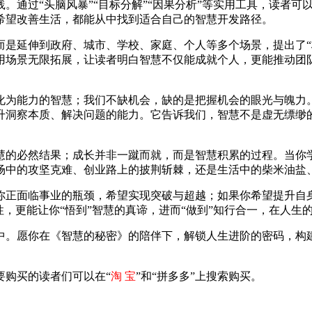
。通过“头脑风暴”“目标分解”“因果分析”等实用工具，读者
希望改善生活，都能从中找到适合自己的智慧开发路径。
而是延伸到政府、城市、学校、家庭、个人等多个场景，提出了“
用场景无限拓展，让读者明白智慧不仅能成就个人，更能推动团
化为能力的智慧；我们不缺机会，缺的是把握机会的眼光与魄力
升洞察本质、解决问题的能力。它告诉我们，智慧不是虚无缥缈
慧的必然结果；成长并非一蹴而就，而是智慧积累的过程。当你
场中的攻坚克难、创业路上的披荆斩棘，还是生活中的柴米油盐
你正面临事业的瓶颈，希望实现突破与超越；如果你希望提升自
性，更能让你“悟到”智慧的真谛，进而“做到”知行合一，在人生
中。愿你在《智慧的秘密》的陪伴下，解锁人生进阶的密码，构
要购买的读者们可以在“
淘 宝
”和“拼多多”上搜索购买。