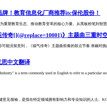
品牌！教育信息化厂商推荐itc保伦股份！
为重塑教育生态、推动教育变革的核心力量。从黑板粉笔到智慧大
](@replace=10001)》主题曲三重时
你可能没留意到，《福气传奇》主题曲前奏的鼓点节奏 准确对挑战
什么意思中文翻译
y" is a term commonly used in English to refer to a particular secto
eader）即关键意见领袖，是指在特定领域拥有影响力和专业知识的人