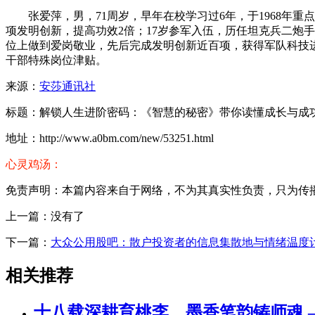
张爱萍，男，71周岁，早年在校学习过6年，于1968年
项发明创新，提高功效2倍；17岁参军入伍，历任坦克兵二炮
位上做到爱岗敬业，先后完成发明创新近百项，获得军队科技
干部特殊岗位津贴。
来源：
安莎通讯社
标题：解锁人生进阶密码：《智慧的秘密》带你读懂成长与成
地址：http://www.a0bm.com/new/53251.html
心灵鸡汤：
免责声明：本篇内容来自于网络，不为其真实性负责，只为传播网络
上一篇：没有了
下一篇：
大众公用股吧：散户投资者的信息集散地与情绪温度
相关推荐
十八载深耕育桃李，墨香笔韵铸师魂 