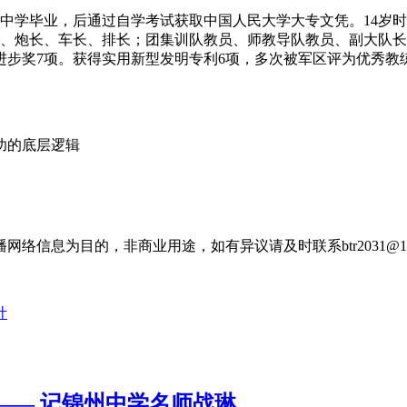
重点中学毕业，后通过自学考试获取中国人民大学大专文凭。14岁
手、炮长、车长、排长；团集训队教员、师教导队教员、副大队
进步奖7项。获得实用新型发明专利6项，多次被军区评为优秀教
功的底层逻辑
信息为目的，非商业用途，如有异议请及时联系btr2031@16
计
—— 记锦州中学名师战琳