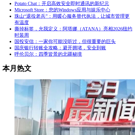
Potato Chat：开启高效安全即时通讯的新纪元
Microsoft Store：您的Windows应用与娱乐中心
珠山“退役老兵”：用暖心服务替代执法，让城市管理更
有温度
撕掉标签，允我定义：阿塔娜（ATANA）亮相2026纽约
时装周
国投安信：一家你可能没听过，但很重要的巨头
国庆银行转账全攻略：避开拥堵，安全到账
呼伦贝尔：四季皆景的北疆秘境
本月热文