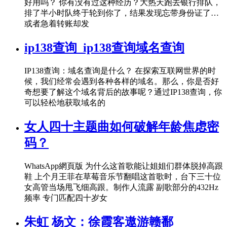
好用吗？ 你有没有过这种经历？大热天跑去银行排队，
排了半小时队终于轮到你了，结果发现忘带身份证了…
或者急着转账却发
ip138查询_ip138查询域名查询
IP138查询：域名查询是什么？ 在探索互联网世界的时
候，我们经常会遇到各种各样的域名。那么，你是否好
奇想要了解这个域名背后的故事呢？通过IP138查询，你
可以轻松地获取域名的
女人四十主题曲如何破解年龄焦虑密
码？
WhatsApp網頁版 为什么这首歌能让姐姐们群体脱掉高跟
鞋 上个月王菲在草莓音乐节翻唱这首歌时，台下三十位
女高管当场甩飞细高跟。制作人流露 副歌部分的432Hz
频率 专门匹配四十岁女
朱虹 杨文：徐霞客遨游赣鄱