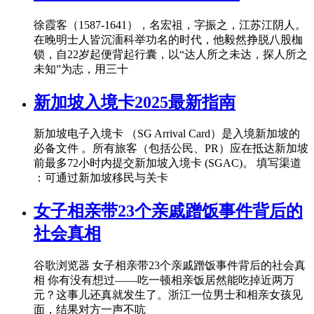
徐霞客（1587-1641），名宏祖，字振之，江苏江阴人。
在晚明士人皆沉湎科举功名的时代，他毅然挣脱八股枷
锁，自22岁起便背起行囊，以“达人所之未达，探人所之
未知”为志，用三十
新加坡入境卡2025最新指南
新加坡电子入境卡 （SG Arrival Card）是入境新加坡的
必备文件 。所有旅客（包括公民、PR）应在抵达新加坡
前最多72小时内提交新加坡入境卡 (SGAC)。 填写渠道
：可通过新加坡移民与关卡
女子相亲带23个亲戚蹭饭事件背后的
社会真相
谷歌浏览器 女子相亲带23个亲戚蹭饭事件背后的社会真
相 你有没有想过——吃一顿相亲饭居然能吃掉近两万
元？这事儿还真就发生了。浙江一位男士和相亲女孩见
面，结果对方一声不吭