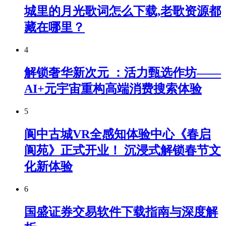
城里的月光歌词怎么下载,老歌资源都
藏在哪里？
4
解锁奢华新次元 ：活力甄选作坊——
AI+元宇宙重构高端消费搜索体验
5
阆中古城VR全感知体验中心《春启
阆苑》正式开业！ 沉浸式解锁春节文
化新体验
6
国盛证券交易软件下载指南与深度解