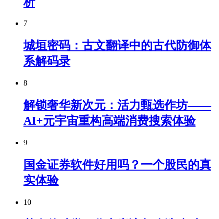
析
7
城垣密码：古文翻译中的古代防御体
系解码录
8
解锁奢华新次元：活力甄选作坊——
AI+元宇宙重构高端消费搜索体验
9
国金证券软件好用吗？一个股民的真
实体验
10