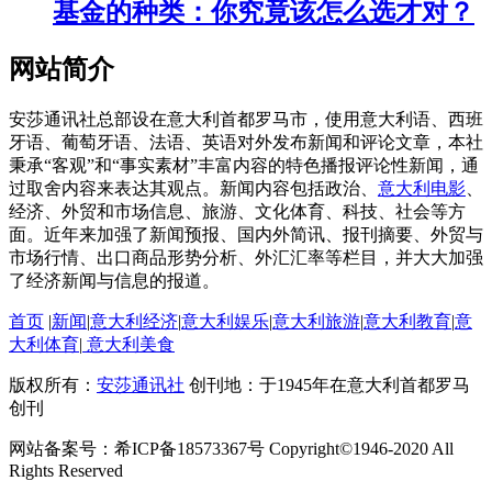
基金的种类：你究竟该怎么选才对？
网站简介
安莎通讯社总部设在意大利首都罗马市，使用意大利语、西班
牙语、葡萄牙语、法语、英语对外发布新闻和评论文章，本社
秉承“客观”和“事实素材”丰富内容的特色播报评论性新闻，通
过取舍内容来表达其观点。新闻内容包括政治、
意大利电影
、
经济、外贸和市场信息、旅游、文化体育、科技、社会等方
面。近年来加强了新闻预报、国内外简讯、报刊摘要、外贸与
市场行情、出口商品形势分析、外汇汇率等栏目，并大大加强
了经济新闻与信息的报道。
首页
|
新闻
|
意大利经济
|
意大利娱乐
|
意大利旅游
|
意大利教育
|
意
大利体育
|
意大利美食
版权所有：
安莎通讯社
创刊地：于1945年在意大利首都罗马
创刊
网站备案号：希ICP备18573367号 Copyright©1946-2020 All
Rights Reserved