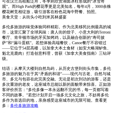
可在汉兰岛租船泛舟，冬季则欣赏湖面冰柱形成的“冰雪奇
观”。而High Park的樱花季更是北美知名，每年4月，3000余株
樱花树竞相绽放，吸引游客在粉色花海中野餐、拍照。
美食天堂：从街头小吃到米其林盛宴
多伦多旅游的味觉体验同样精彩。作为北美移民比例最高的城
市，这里汇聚了全球风味：唐人街的饺子、小意大利的Terroni
餐厅、肯辛顿市场的牙买加烤鸡，以及融合创新的“寿司披
萨”和“漏斗蛋糕”。若想体验高端餐饮，Canoe餐厅不容错过
——它位于54层高楼，以加拿大本土食材（如安大略湖鲈鱼、
魁北克鹿肉）打造创意料理，曾获《加拿大美食指南》三钻评
级。
结语：从摩天大楼到自然岛屿，从历史古堡到街头市集，多伦
多旅游的魅力在于其“矛盾的和谐”——现代与古老、自然与城
市、多元与包容在此完美交融。无论是初次到访的游客，还是
多次重游的老友，这座城市总能以新的面貌带来惊喜。正如游
客评价所言：“多伦多像一本永远翻不完的书，每一页都写着
不同的故事。”若您计划开启一场多元文化之旅，不妨将多伦
多作为首选目的地，亲身感受这座城市的无限可能。查看更
多：
多伦多旅游攻略