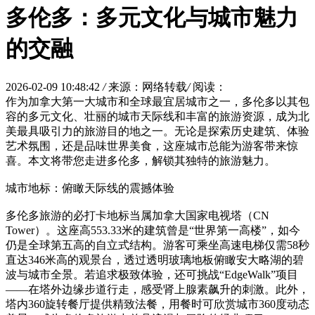
多伦多：多元文化与城市魅力
的交融
2026-02-09 10:48:42
/
来源：网络转载
/
阅读：
作为加拿大第一大城市和全球最宜居城市之一，多伦多以其包
容的多元文化、壮丽的城市天际线和丰富的旅游资源，成为北
美最具吸引力的旅游目的地之一。无论是探索历史建筑、体验
艺术氛围，还是品味世界美食，这座城市总能为游客带来惊
喜。本文将带您走进多伦多，解锁其独特的旅游魅力。
城市地标：俯瞰天际线的震撼体验
多伦多旅游的必打卡地标当属加拿大国家电视塔（CN
Tower）。这座高553.33米的建筑曾是“世界第一高楼”，如今
仍是全球第五高的自立式结构。游客可乘坐高速电梯仅需58秒
直达346米高的观景台，透过透明玻璃地板俯瞰安大略湖的碧
波与城市全景。若追求极致体验，还可挑战“EdgeWalk”项目
——在塔外边缘步道行走，感受肾上腺素飙升的刺激。此外，
塔内360旋转餐厅提供精致法餐，用餐时可欣赏城市360度动态