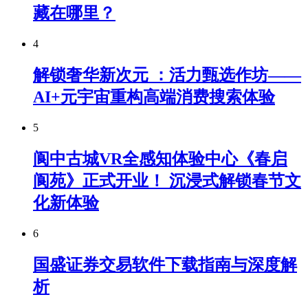
藏在哪里？
4
解锁奢华新次元 ：活力甄选作坊——
AI+元宇宙重构高端消费搜索体验
5
阆中古城VR全感知体验中心《春启
阆苑》正式开业！ 沉浸式解锁春节文
化新体验
6
国盛证券交易软件下载指南与深度解
析