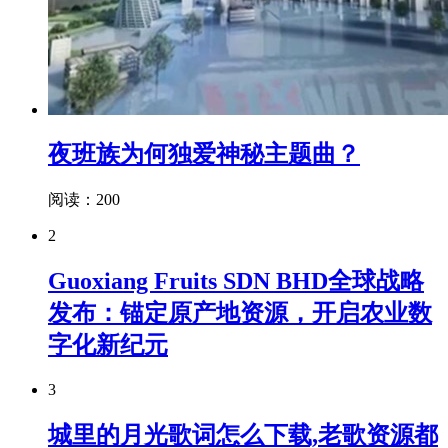
夜班族为何独爱神秘主题曲？
阅读：200
2
Guoxiang Fruits SDN BHD全球战略
发布：锚定原产地资源，开启农业数
字化新纪元
3
城里的月光歌词怎么下载,老歌资源都