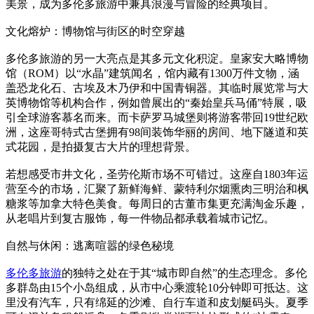
美景，成为多伦多旅游中兼具浪漫与冒险的经典项目。
文化熔炉：博物馆与街区的时空穿越
多伦多旅游的另一大亮点是其多元文化积淀。皇家安大略博物
馆（ROM）以“水晶”建筑闻名，馆内藏有1300万件文物，涵
盖恐龙化石、古埃及木乃伊和中国青铜器。其临时展览常与大
英博物馆等机构合作，例如曾展出的“秦始皇兵马俑”特展，吸
引全球游客慕名而来。而卡萨罗马城堡则将游客带回19世纪欧
洲，这座哥特式古堡拥有98间装饰华丽的房间、地下隧道和英
式花园，是拍摄复古大片的理想背景。
若想感受市井文化，圣劳伦斯市场不可错过。这座自1803年运
营至今的市场，汇聚了新鲜海鲜、蒙特利尔烟熏肉三明治和枫
糖浆等加拿大特色美食。每周日的古董市集更充满淘金乐趣，
从老唱片到复古服饰，每一件物品都承载着城市记忆。
自然与休闲：逃离喧嚣的绿色秘境
多伦多旅游
的独特之处在于其“城市即自然”的生态理念。多伦
多群岛由15个小岛组成，从市中心乘渡轮10分钟即可抵达。这
里没有汽车，只有绵延的沙滩、自行车道和皮划艇码头。夏季