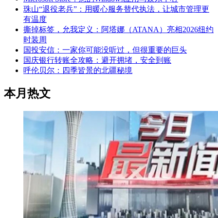
珠山“退役老兵”：用暖心服务替代执法，让城市管理更
有温度
撕掉标签，允我定义：阿塔娜（ATANA）亮相2026纽约
时装周
国投安信：一家你可能没听过，但很重要的巨头
国庆银行转账全攻略：避开拥堵，安全到账
呼伦贝尔：四季皆景的北疆秘境
本月热文