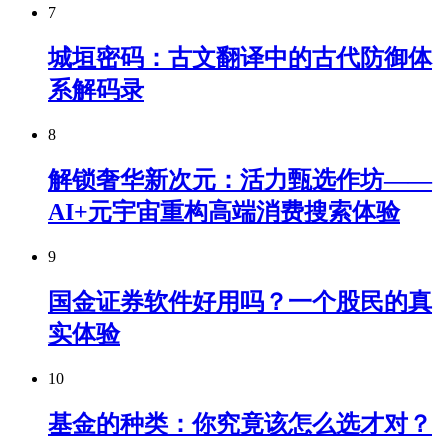
7
城垣密码：古文翻译中的古代防御体
系解码录
8
解锁奢华新次元：活力甄选作坊——
AI+元宇宙重构高端消费搜索体验
9
国金证券软件好用吗？一个股民的真
实体验
10
基金的种类：你究竟该怎么选才对？