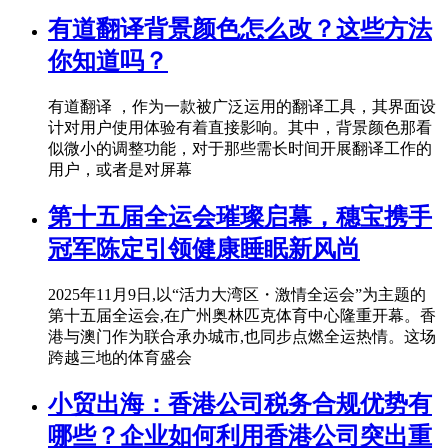
有道翻译背景颜色怎么改？这些方法
你知道吗？
有道翻译 ，作为一款被广泛运用的翻译工具，其界面设
计对用户使用体验有着直接影响。其中，背景颜色那看
似微小的调整功能，对于那些需长时间开展翻译工作的
用户，或者是对屏幕
第十五届全运会璀璨启幕，穗宝携手
冠军陈定引领健康睡眠新风尚
2025年11月9日,以“活力大湾区・激情全运会”为主题的
第十五届全运会,在广州奥林匹克体育中心隆重开幕。香
港与澳门作为联合承办城市,也同步点燃全运热情。这场
跨越三地的体育盛会
小贸出海：香港公司税务合规优势有
哪些？企业如何利用香港公司突出重