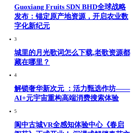
Guoxiang Fruits SDN BHD全球战略
发布：锚定原产地资源，开启农业数
字化新纪元
3
城里的月光歌词怎么下载,老歌资源都
藏在哪里？
4
解锁奢华新次元 ：活力甄选作坊——
AI+元宇宙重构高端消费搜索体验
5
阆中古城VR全感知体验中心《春启