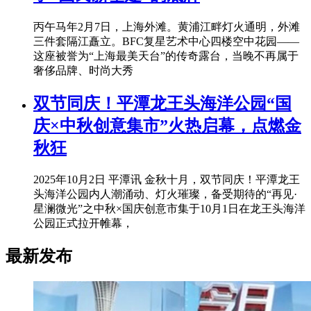
丙午马年2月7日，上海外滩。黄浦江畔灯火通明，外滩
三件套隔江矗立。BFC复星艺术中心四楼空中花园——
这座被誉为“上海最美天台”的传奇露台，当晚不再属于
奢侈品牌、时尚大秀
双节同庆！平潭龙王头海洋公园“国
庆×中秋创意集市”火热启幕，点燃金
秋狂
2025年10月2日 平潭讯 金秋十月，双节同庆！平潭龙王
头海洋公园内人潮涌动、灯火璀璨，备受期待的“再见·
星澜微光”之中秋×国庆创意市集于10月1日在龙王头海洋
公园正式拉开帷幕，
最新发布