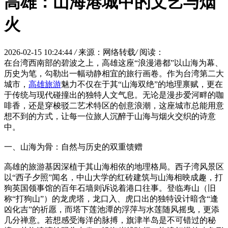
高雄：山海港城中的文艺与烟
火
2026-02-15 10:24:44
/
来源：网络转载
/
阅读：
在台湾西南部的碧波之上，高雄这座“浪漫港都”以山海为幕、
历史为笔，勾勒出一幅动静相宜的旅行画卷。作为台湾第二大
城市，
高雄旅游
魅力不仅在于其“山海双绝”的地理禀赋，更在
于传统与现代碰撞出的独特人文气息。无论是漫步爱河畔的咖
啡香，还是穿梭驳二艺术特区的创意浪潮，这座城市总能用意
想不到的方式，让每一位旅人沉醉于山海与烟火交织的诗意
中。
一、山海为骨：自然与历史的双重馈赠
高雄的旅游基因深植于其山海相依的地理格局。西子湾风景区
以“西子夕照”闻名，中山大学的红砖建筑与山海相映成趣，打
狗英国领事馆的百年石墙则诉说着港口往事。登临寿山（旧
称“打狗山”）的龙虎塔，龙口入、虎口出的独特设计暗含“逢
凶化吉”的祈愿，而塔下莲池潭的浮萍与水莲随风摇曳，更添
几分禅意。若想感受海洋的脉搏，旗津半岛是不可错过的秘