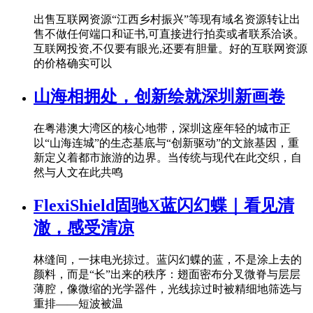
出售互联网资源“江西乡村振兴”等现有域名资源转让出
售不做任何端口和证书,可直接进行拍卖或者联系洽谈。
互联网投资,不仅要有眼光,还要有胆量。好的互联网资源
的价格确实可以
山海相拥处，创新绘就深圳新画卷
在粤港澳大湾区的核心地带，深圳这座年轻的城市正
以“山海连城”的生态基底与“创新驱动”的文旅基因，重
新定义着都市旅游的边界。当传统与现代在此交织，自
然与人文在此共鸣
FlexiShield固驰X蓝闪幻蝶｜看见清
澈，感受清凉
林缝间，一抹电光掠过。蓝闪幻蝶的蓝，不是涂上去的
颜料，而是“长”出来的秩序：翅面密布分叉微脊与层层
薄腔，像微缩的光学器件，光线掠过时被精细地筛选与
重排——短波被温