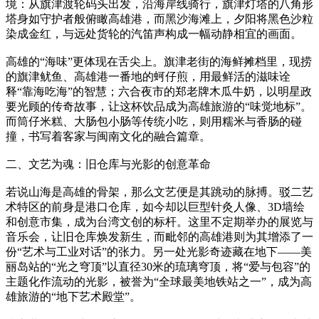
境：从旗津渡轮码头出发，沿海岸线骑行，旗津灯塔的八角形
塔身如守护者般俯瞰高雄港，而黑沙海滩上，夕阳将黑色沙粒
染成金红，与远处货轮的汽笛声构成一幅动静相宜的画面。
高雄的“海味”更体现在舌尖上。旗津老街的海鲜摊档里，现捞
的旗津鱿鱼、高雄港一番地的蚵仔煎，用最鲜活的滋味诠
释“靠海吃海”的智慧；六合夜市的郑老牌木瓜牛奶，以明星政
要光顾的传奇故事，让这杯饮品成为高雄旅游的“味觉地标”。
而筒仔米糕、大肠包小肠等传统小吃，则用糯米与香肠的碰
撞，书写着客家与闽南文化的融合篇章。
二、文艺为魂：旧仓库与光影的创意革命
若说山海是高雄的骨架，那么文艺便是其跳动的脉搏。驳二艺
术特区的前身是港口仓库，如今却以巨型针灸人像、3D墙绘
和创意市集，成为台湾文创的标杆。这里不定期举办的展览与
音乐会，让旧仓库焕发新生，而毗邻的高雄港则为其增添了一
份“艺术与工业对话”的张力。另一处光影奇迹藏在地下——美
丽岛站的“光之穹顶”以直径30米的琉璃穹顶，将“爱与包容”的
主题化作流动的光影，被誉为“全球最美地铁站之一”，成为高
雄旅游的“地下艺术殿堂”。