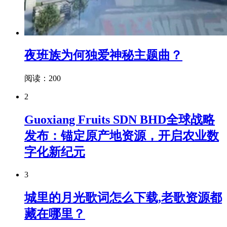
夜班族为何独爱神秘主题曲？
阅读：200
2
Guoxiang Fruits SDN BHD全球战略
发布：锚定原产地资源，开启农业数
字化新纪元
3
城里的月光歌词怎么下载,老歌资源都
藏在哪里？