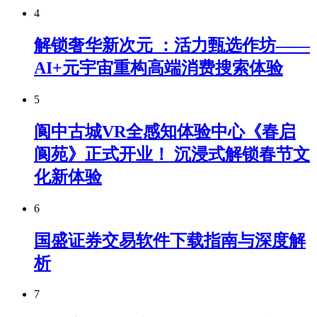
4
解锁奢华新次元 ：活力甄选作坊——
AI+元宇宙重构高端消费搜索体验
5
阆中古城VR全感知体验中心《春启
阆苑》正式开业！ 沉浸式解锁春节文
化新体验
6
国盛证券交易软件下载指南与深度解
析
7