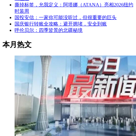
撕掉标签，允我定义：阿塔娜（ATANA）亮相2026纽约
时装周
国投安信：一家你可能没听过，但很重要的巨头
国庆银行转账全攻略：避开拥堵，安全到账
呼伦贝尔：四季皆景的北疆秘境
本月热文