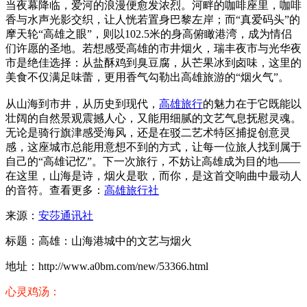
当夜幕降临，爱河的浪漫便愈发浓烈。河畔的咖啡座里，咖啡
香与水声光影交织，让人恍若置身巴黎左岸；而“真爱码头”的
摩天轮“高雄之眼”，则以102.5米的身高俯瞰港湾，成为情侣
们许愿的圣地。若想感受高雄的市井烟火，瑞丰夜市与光华夜
市是绝佳选择：从盐酥鸡到臭豆腐，从芒果冰到卤味，这里的
美食不仅满足味蕾，更用香气勾勒出高雄旅游的“烟火气”。
从山海到市井，从历史到现代，
高雄旅行
的魅力在于它既能以
壮阔的自然景观震撼人心，又能用细腻的文艺气息抚慰灵魂。
无论是骑行旗津感受海风，还是在驳二艺术特区捕捉创意灵
感，这座城市总能用意想不到的方式，让每一位旅人找到属于
自己的“高雄记忆”。下一次旅行，不妨让高雄成为目的地——
在这里，山海是诗，烟火是歌，而你，是这首交响曲中最动人
的音符。查看更多：
高雄旅行社
来源：
安莎通讯社
标题：高雄：山海港城中的文艺与烟火
地址：http://www.a0bm.com/new/53366.html
心灵鸡汤：