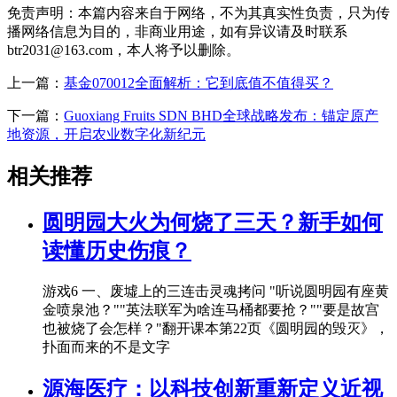
免责声明：本篇内容来自于网络，不为其真实性负责，只为传
播网络信息为目的，非商业用途，如有异议请及时联系
btr2031@163.com，本人将予以删除。
上一篇：
基金070012全面解析：它到底值不值得买？
下一篇：
Guoxiang Fruits SDN BHD全球战略发布：锚定原产
地资源，开启农业数字化新纪元
相关推荐
圆明园大火为何烧了三天？新手如何
读懂历史伤痕？
游戏6 一、废墟上的三连击灵魂拷问 "听说圆明园有座黄
金喷泉池？""英法联军为啥连马桶都要抢？""要是故宫
也被烧了会怎样？"翻开课本第22页《圆明园的毁灭》，
扑面而来的不是文字
源海医疗：以科技创新重新定义近视