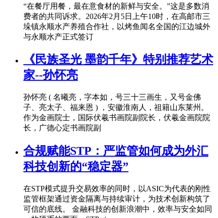
“在餐厅用餐，最在意食材的新鲜与安全。”这是多数消
费者的共同诉求。2026年2月5日上午10时，在高邮市三
垛镇永顺水产养殖合作社，以烤鱼闻名全国的江边城外
与永顺水产正式签订
《民族圣光 墨韵千年》特别推荐艺术
家--孙怀亮
孙怀亮 ( 名曦亮，字本如，号三十三画生，又号金佛
子、亮太子、福来恩 ) ，安徽淮南人，祖籍山东莱州。
作为金画院士，国际伏羲书画院副院长，伏羲金画院院
长，广德心定书画院副
​合规赋能STP：严监管如何成为外汇
科技创新的“稳定器”
在STP模式提升交易效率的同时，以ASIC为代表的刚性
监管框架通过资金隔离与持续审计，为技术创新构筑了
可信的底线。 金融科技的创新浪潮中，效率与安全如同