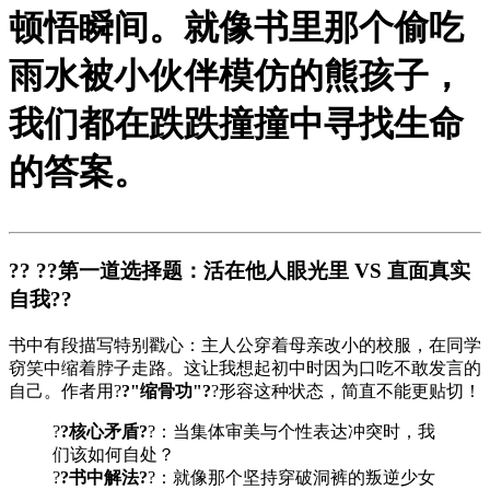
顿悟瞬间。就像书里那个偷吃
雨水被小伙伴模仿的熊孩子，
我们都在跌跌撞撞中寻找生命
的答案。
?? ?
?第一道选择题：活在他人眼光里 VS 直面真实
自我?
?
书中有段描写特别戳心：主人公穿着母亲改小的校服，在同学
窃笑中缩着脖子走路。这让我想起初中时因为口吃不敢发言的
自己。作者用?
?"缩骨功"?
?形容这种状态，简直不能更贴切！
?
?核心矛盾?
?：当集体审美与个性表达冲突时，我
们该如何自处？
?
?书中解法?
?：就像那个坚持穿破洞裤的叛逆少女