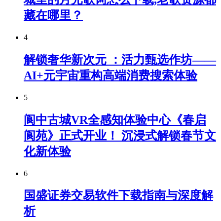
藏在哪里？
4
解锁奢华新次元 ：活力甄选作坊——
AI+元宇宙重构高端消费搜索体验
5
阆中古城VR全感知体验中心《春启
阆苑》正式开业！ 沉浸式解锁春节文
化新体验
6
国盛证券交易软件下载指南与深度解
析