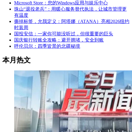
Microsoft Store：您的Windows应用与娱乐中心
珠山“退役老兵”：用暖心服务替代执法，让城市管理更
有温度
撕掉标签，允我定义：阿塔娜（ATANA）亮相2026纽约
时装周
国投安信：一家你可能没听过，但很重要的巨头
国庆银行转账全攻略：避开拥堵，安全到账
呼伦贝尔：四季皆景的北疆秘境
本月热文