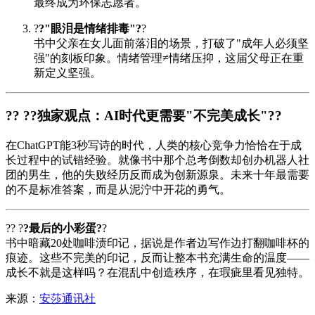
最终成为环保志愿者。
?
?"眼泪是情绪排毒"?
?
书中父亲在女儿面前落泪的场景，打破了"成年人必须坚
强"的刻板印象。情绪管理≠情绪压抑，这届父母正在重
新定义坚强。
?? ?
?独家观点：AI时代更需要"不完美成长"?
?
在ChatGPT能3秒写诗的时代，人类的核心竞争力恰恰在于成
长过程中的试错经验。就像书中那个总考倒数却创办机器人社
团的男生，他的失败经历反而成为创新源泉。未来十年最需要
的不是标准答案，而是从泥泞中开花的勇气。
?? ?
?最后的小彩蛋?
?
书中暗藏20处咖啡渍印记，据说是作者边写作边打翻咖啡杯的
痕迹。这些不完美的印记，反而让整本书充满生命的温度——
成长不就是这样吗？在混乱中创造秩序，在瑕疵里看见独特。
来源：
安莎通讯社