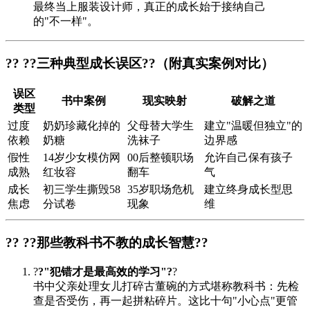
最终当上服装设计师，真正的成长始于接纳自己
的"不一样"。
?? ?
?三种典型成长误区?
?（附真实案例对比）
误区
书中案例
现实映射
破解之道
类型
过度
奶奶珍藏化掉的
父母替大学生
建立"温暖但独立"的
依赖
奶糖
洗袜子
边界感
假性
14岁少女模仿网
00后整顿职场
允许自己保有孩子
成熟
红妆容
翻车
气
成长
初三学生撕毁58
35岁职场危机
建立终身成长型思
焦虑
分试卷
现象
维
?? ?
?那些教科书不教的成长智慧?
?
?
?"犯错才是最高效的学习"?
?
书中父亲处理女儿打碎古董碗的方式堪称教科书：先检
查是否受伤，再一起拼粘碎片。这比十句"小心点"更管