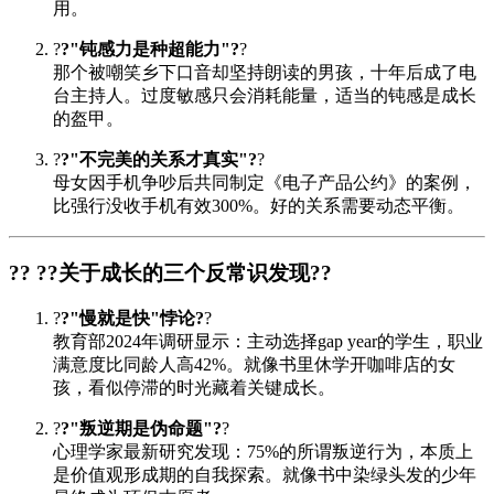
用。
?
?"钝感力是种超能力"?
?
那个被嘲笑乡下口音却坚持朗读的男孩，十年后成了电
台主持人。过度敏感只会消耗能量，适当的钝感是成长
的盔甲。
?
?"不完美的关系才真实"?
?
母女因手机争吵后共同制定《电子产品公约》的案例，
比强行没收手机有效300%。好的关系需要动态平衡。
?? ?
?关于成长的三个反常识发现?
?
?
?"慢就是快"悖论?
?
教育部2024年调研显示：主动选择gap year的学生，职业
满意度比同龄人高42%。就像书里休学开咖啡店的女
孩，看似停滞的时光藏着关键成长。
?
?"叛逆期是伪命题"?
?
心理学家最新研究发现：75%的所谓叛逆行为，本质上
是价值观形成期的自我探索。就像书中染绿头发的少年