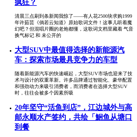
疯狂？
清晨三点刷到条新闻我惊了——有人花2500块求购1999
年许茹芸《倘若云知道》原始歌词文件！这事儿听着魔
幻吧？但混唱片圈的老炮都懂，这歌词文档里藏着 气音
换气标记 和 未公开的
大型SUV中最值得选择的新能源汽
车：探索市场最具竞争力的车型
随着新能源汽车的快速崛起，大型SUV市场也迎来了技
术与设计的双重革新。许多品牌通过智能化、豪华配置
和强劲动力来吸引消费者，而消费者在选择大型SUV
时，往往会被多个因素所吸
20年坚守“活鱼到店”，江边城外与高
邮永顺水产签约，共绘「鮰鱼从塘口
到餐