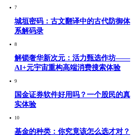
7
城垣密码：古文翻译中的古代防御体
系解码录
8
解锁奢华新次元：活力甄选作坊——
AI+元宇宙重构高端消费搜索体验
9
国金证券软件好用吗？一个股民的真
实体验
10
基金的种类：你究竟该怎么选才对？