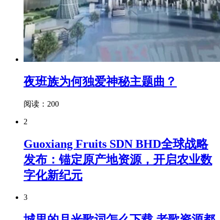
夜班族为何独爱神秘主题曲？
阅读：200
2
Guoxiang Fruits SDN BHD全球战略
发布：锚定原产地资源，开启农业数
字化新纪元
3
城里的月光歌词怎么下载,老歌资源都