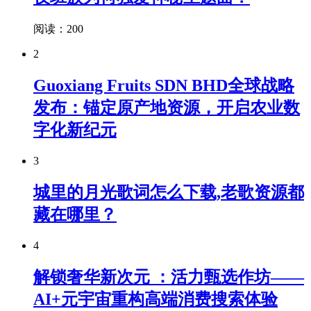
阅读：200
2
Guoxiang Fruits SDN BHD全球战略
发布：锚定原产地资源，开启农业数
字化新纪元
3
城里的月光歌词怎么下载,老歌资源都
藏在哪里？
4
解锁奢华新次元 ：活力甄选作坊——
AI+元宇宙重构高端消费搜索体验