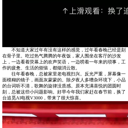
不知道大家过年有没有这样的感觉，过年看春晚已经是刻
在骨子里。吃过热气腾腾的年夜饭，家人围坐在客厅的沙发
上，一边看着荧幕上的欢声笑语，一边唠着一年来的琐事，工
作的疲惫、生活的烦恼，都烟消云散。
往年看春晚，总被家里老电视扫兴。反光严重，屏幕像一
面模糊的镜子，画面灰蒙蒙的。除夕夜人多嘈杂环境下，小品
的台词听不清，歌舞的旋律没质感。原本充满喜悦的团圆时
刻，总被这些小问题影响。好早今年我们家赶在春节前，换了
台追觅AI电视V3000，带来了很大惊喜。