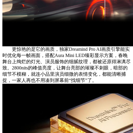
更惊艳的是它的画质，独家Dreamind Pro AI画质引擎能实
时优化每一帧画面，搭配Aura Mini LED臻彩显示方案，春晚
舞台上绚烂的灯光、演员服饰的细腻纹理，都被还原得淋漓尽
致。2800nits的峰值亮度，让舞台亮部的璀璨不刺眼，暗部的
细节不模糊，就连小品里演员细微的表情变化，都能清晰捕
捉，一家人再也不用凑到屏幕前“找细节”了。