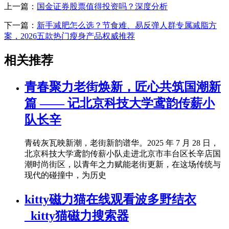
上一篇：
国金证券股票值得投资吗？深度分析
下一篇：
新手减肥怎么选？节食难、易反弹人群专属减脂方
案，2026五款热门瘦身产品权威推荐
相关推荐
青春聚力老街焕新，匠心共筑国潮新
篇 —— 记北京科技大学鸢韵传薪小
队长辛
青砖灰瓦映新潮，老街新韵谱华。2025 年 7 月 28 日，
北京科技大学鸢韵传薪小队走进北京市丰台区长辛店国
潮时尚街区，以青年之力赋能老街更新，在这场传统与
现代的碰撞中，为历史
kitty磁力猫在线观看波多野结衣
_kitty猫磁力搜索器