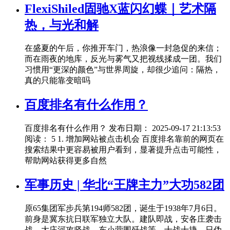
FlexiShiled固驰X蓝闪幻蝶｜艺术隔
热，与光和解
在盛夏的午后，你推开车门，热浪像一封急促的来信；
而在雨夜的地库，反光与雾气又把视线揉成一团。我们
习惯用“更深的颜色”与世界周旋，却很少追问：隔热，
真的只能靠变暗吗
百度排名有什么作用？
百度排名有什么作用？ 发布日期： 2025-09-17 21:13:53
阅读： 5 1. 增加网站被点击机会 百度排名靠前的网页在
搜索结果中更容易被用户看到，显著提升点击可能性，
帮助网站获得更多自然
军事历史 | 华北“王牌主力”大功582团
原65集团军步兵第194师582团，诞生于1938年7月6日。
前身是冀东抗日联军独立大队。建队即战，安各庄袭击
战、大庄河攻坚战，东小营围歼战等，十战十捷，日伪