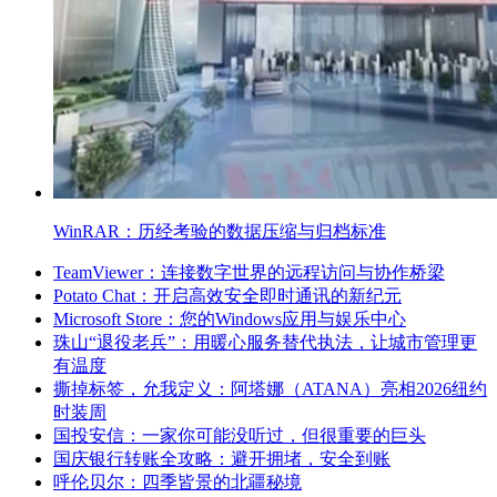
WinRAR：历经考验的数据压缩与归档标准
TeamViewer：连接数字世界的远程访问与协作桥梁
Potato Chat：开启高效安全即时通讯的新纪元
Microsoft Store：您的Windows应用与娱乐中心
珠山“退役老兵”：用暖心服务替代执法，让城市管理更
有温度
撕掉标签，允我定义：阿塔娜（ATANA）亮相2026纽约
时装周
国投安信：一家你可能没听过，但很重要的巨头
国庆银行转账全攻略：避开拥堵，安全到账
呼伦贝尔：四季皆景的北疆秘境