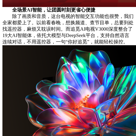
全场景AI智能，让团圆时刻更省心便捷
除了画质和音质，这台电视的智能交互功能也很赞，我们
全家都爱上了。以前看春晚，想换频道、查节目单，总要到处
找遥控器，麻烦又耽误时间。而追觅AI电视V3000深度整合了
19大AI智能体，依托大模型与DeepSeek平台，支持自然语言
连续对话，不用遥控器，一句“你好追觅”，就能轻松操控。