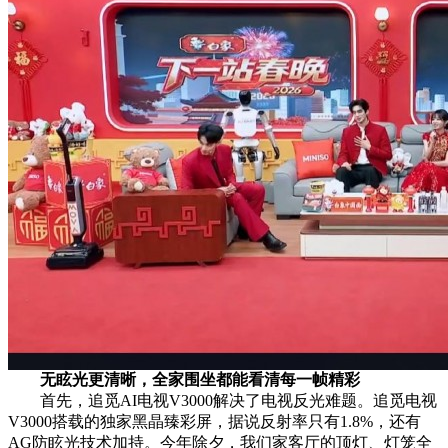
无眩光更清晰，全家围坐都能看清每一帧精彩
首先，追觅AI电视V3000解决了电视反光难题。追觅电视
V3000搭载的独家黑晶臻彩屏，据说反射率只有1.8%，还有
AG防眩光技术加持。今年除夕，我们家客厅的顶灯、灯笼全