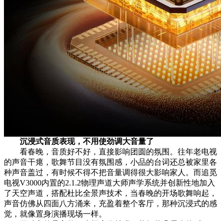
沉浸式音质
表现
，
不用使劲调大音量了
看春晚，音质好不好，直接影响团圆的氛围。往年老电视
的声音干瘪，歌舞节目没有氛围感，小品的台词还总被家里各
种声音盖过，有时候不得不把音量调得很大影响家人。而追觅
电视V3000内置的2.1.2物理声道大师声学系统并创新性地加入
了天空声道，搭配杜比全景声技术，当春晚的开场歌舞响起，
声音仿佛从四面八方涌来，充盈着整个客厅，那种沉浸式的感
觉，就像置身演播现场一样。