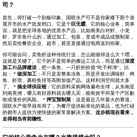
司？
首先，得打破一个刻板印象。国联水产可不是你家楼下那个凌
晨开市的水产批发档口。它是个
巨无霸
。它的核心业务，简单
说，就是把全球各地的优质水产品，比如南美白对虾、小龙
虾、罗非鱼什么的，通过加工、包装，变成半成品或预制菜，
然后卖给餐饮企业、超市，甚至直接通过电商送到你家。
你可能会问，卖鱼虾这种传统行业，怎么能做得这么大？嘿，
这就是关键了。它干的不是简单的搬运工活儿，而是通过
深度
加工
和
品牌建设
，把一条鱼、一只虾的价值“吃干榨净”。比
如： *
做深加工
：不只是卖整条冻鱼，而是开发出调味虾、烤
鱼、虾滑、裹粉鱼排等高附加值产品。这样利润空间就大多
了。 *
搞全球供应链
：它的原料采购网络遍布全球，从东南亚
到南美洲，哪儿有好原料就去哪儿买，能有效平抑某个产区歉
收或涨价的风险。 *
押宝预制菜
：这是最近几年最火的赛道。
国联水产很早就布局了，为餐厅提供标准化的菜品，也为忙碌
的都市人提供方便快捷的家常菜解决方案。
这步棋现在看来，
走得相当有前瞻性
。