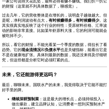
一家公司说得天花乱坠，最终还得看赚不赚钱。我们扒一扒它
的财报（这里就不列具体数据了，聊感觉）。
过去几年，它的营收整体是在增长的，说明盘子越做越大。但
是呢，净利润波动有点大，
有时候赚得多，有时候赚得少
。这
其实很真实地反映了这个行业的特性：受原材料价格、汇率波
动的影响非常直接。比如某年虾原料大涨，它的利润可能就会
被吃掉不少。
所以，看它的财报，不能光看某一个季度的数据，得拉长了看
趋势。它的
现金流情况
和
负债水平
也是关键指标，能看出它是
不是在健康地扩张。具体到最新的数据，我还没来得及仔细研
究，但这些都是分析它时必须盯紧的点。
未来，它还能游得更远吗？
最后，聊聊未来。国联水产的未来，我觉得取决于它能不能打
好手里的牌。
继续深耕预制菜
：这是最大的增长点，必须持续投入，
做出爆款，建立品牌认知，让消费者一想到买预制水产