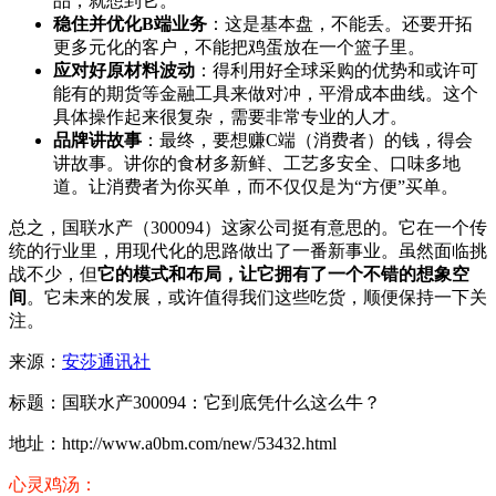
品，就想到它。
稳住并优化B端业务
：这是基本盘，不能丢。还要开拓
更多元化的客户，不能把鸡蛋放在一个篮子里。
应对好原材料波动
：得利用好全球采购的优势和或许可
能有的期货等金融工具来做对冲，平滑成本曲线。这个
具体操作起来很复杂，需要非常专业的人才。
品牌讲故事
：最终，要想赚C端（消费者）的钱，得会
讲故事。讲你的食材多新鲜、工艺多安全、口味多地
道。让消费者为你买单，而不仅仅是为“方便”买单。
总之，国联水产（300094）这家公司挺有意思的。它在一个传
统的行业里，用现代化的思路做出了一番新事业。虽然面临挑
战不少，但
它的模式和布局，让它拥有了一个不错的想象空
间
。它未来的发展，或许值得我们这些吃货，顺便保持一下关
注。
来源：
安莎通讯社
标题：国联水产300094：它到底凭什么这么牛？
地址：http://www.a0bm.com/new/53432.html
心灵鸡汤：