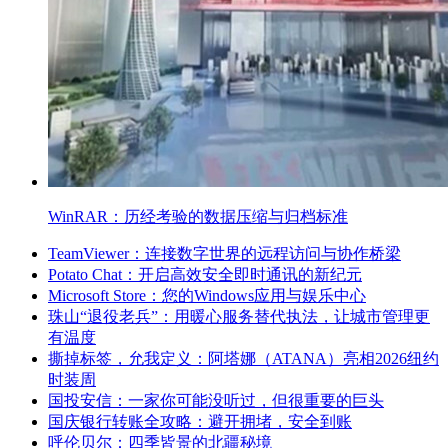
WinRAR：历经考验的数据压缩与归档标准
TeamViewer：连接数字世界的远程访问与协作桥梁
Potato Chat：开启高效安全即时通讯的新纪元
Microsoft Store：您的Windows应用与娱乐中心
珠山“退役老兵”：用暖心服务替代执法，让城市管理更
有温度
撕掉标签，允我定义：阿塔娜（ATANA）亮相2026纽约
时装周
国投安信：一家你可能没听过，但很重要的巨头
国庆银行转账全攻略：避开拥堵，安全到账
呼伦贝尔：四季皆景的北疆秘境