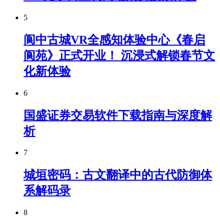
5
阆中古城VR全感知体验中心《春启
阆苑》正式开业！ 沉浸式解锁春节文
化新体验
6
国盛证券交易软件下载指南与深度解
析
7
城垣密码：古文翻译中的古代防御体
系解码录
8