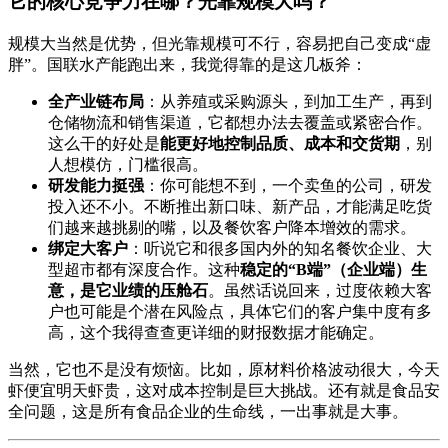
它的核心竞争力在哪？光靠规模大吗？
规模大当然是优势，但光靠规模可不行，容易把自己变成“虚
胖”。国联水产能跑出来，我觉得靠的是这几板斧：
全产业链布局
：从养殖或采购源头，到加工生产，再到
仓储物流和销售渠道，它都想办法去覆盖或紧密合作。
这么干的好处是
能更好地控制品质、成本和交货期
，别
人想模仿，门槛很高。
研发能力挺强
：你可能想不到，一个卖鱼的公司，研发
投入还不小。不断推出新口味、新产品，才能满足吃货
们越来越挑剔的嘴，以及餐饮客户降本增效的需求。
绑定大客户
：听说它和很多国内外的知名餐饮企业、大
型超市都有深度合作。这种
稳定的“B端”（企业端）生
意，是它业绩的压舱石
。虽然话说回来，过度依赖大客
户也可能是个潜在风险点，具体它们的客户集中度有多
高，这个我得查查更详细的财报数据才能确定。
当然，它也不是没有烦恼。比如，原材料价格波动很大，今天
虾便宜明天虾贵，这对成本控制是巨大挑战。还有就是食品安
全问题，这是所有食品企业的生命线，一出事就是大事。