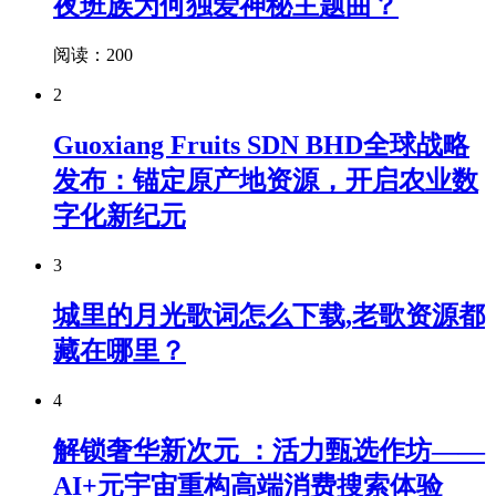
夜班族为何独爱神秘主题曲？
阅读：200
2
Guoxiang Fruits SDN BHD全球战略
发布：锚定原产地资源，开启农业数
字化新纪元
3
城里的月光歌词怎么下载,老歌资源都
藏在哪里？
4
解锁奢华新次元 ：活力甄选作坊——
AI+元宇宙重构高端消费搜索体验