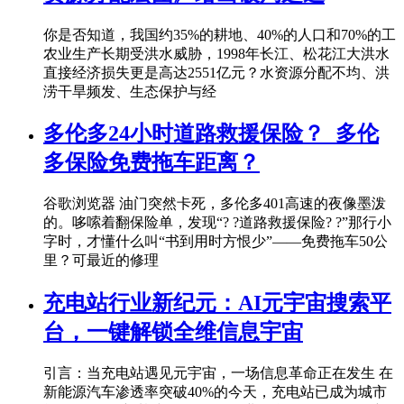
你是否知道，我国约35%的耕地、40%的人口和70%的工
农业生产长期受洪水威胁，1998年长江、松花江大洪水
直接经济损失更是高达2551亿元？水资源分配不均、洪
涝干旱频发、生态保护与经
多伦多24小时道路救援保险？_多伦
多保险免费拖车距离？
谷歌浏览器 油门突然卡死，多伦多401高速的夜像墨泼
的。哆嗦着翻保险单，发现“? ?道路救援保险? ?”那行小
字时，才懂什么叫“书到用时方恨少”——免费拖车50公
里？可最近的修理
充电站行业新纪元：AI元宇宙搜索平
台，一键解锁全维信息宇宙
引言：当充电站遇见元宇宙，一场信息革命正在发生 在
新能源汽车渗透率突破40%的今天，充电站已成为城市