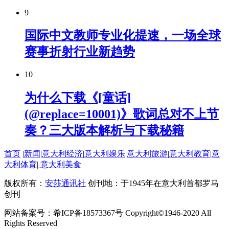
9
国际中文教师专业化提速，一场全球
赛事折射行业新趋势
10
为什么下载《[童话]
(@replace=10001)》歌词总对不上节
奏？三大版本解析与下载秘籍
首页
|
新闻
|
意大利经济
|
意大利娱乐
|
意大利旅游
|
意大利教育
|
意
大利体育
|
意大利美食
版权所有：
安莎通讯社
创刊地：于1945年在意大利首都罗马
创刊
网站备案号：希ICP备18573367号 Copyright©1946-2020 All
Rights Reserved