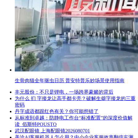
生骨肉猫全年驱虫日历 普安特普乐妙场景使用指南
丰元股份：不只是锂电，一场跨界豪赌的背后
为什么 扪 字接龙让高手都卡壳？破解生僻字接龙的三重
密码
丹字成语都跟红色有关？你可能想错了
从标准到卓越：防静电工作台“标准配置”的深度价值解
读_佰斯特POUSTO
武汉配眼镜 上海配眼镜2026080701
美洽AI客服机器人怎么用？中小企业客服效率翻倍实测