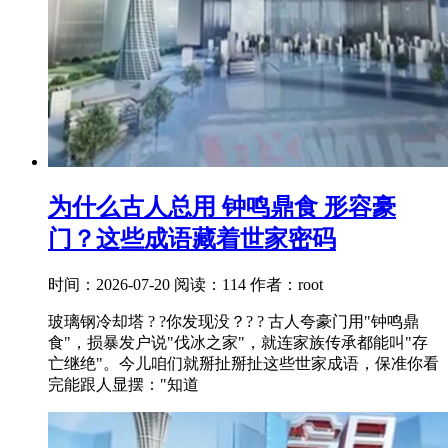
为什么古人总用 钟鸣鼎食 形容豪
门？这些成语藏着世家密码
时间：2026-07-20
阅读：114
作者：root
玻璃钢冷却塔 ? ?你发现没？? ? 古人夸豪门用"钟鸣鼎
食"，损暴发户说"伐冰之家"，就连家族传承都能叫"存
亡继绝"。今儿咱们就掰扯掰扯这些世家成语，保准你看
完能跟人显摆："知道