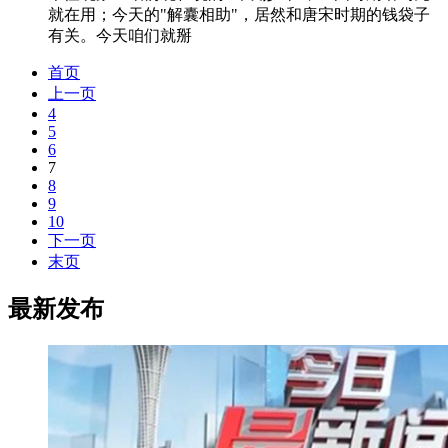
就在用；今天的"解囊相助"，居然和唐宋时期的钱袋子
有关。今天咱们就掰
首页
上一页
4
5
6
7
8
9
10
下一页
末页
最新发布