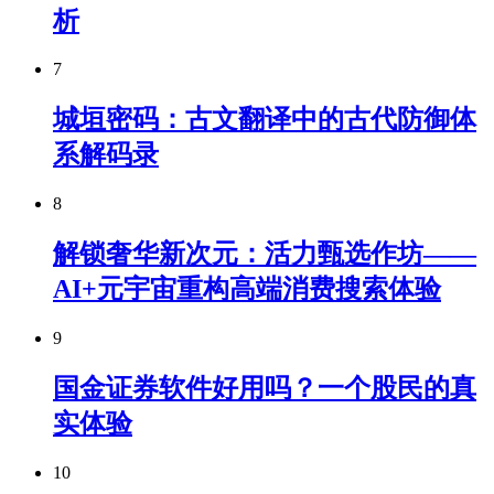
析
7
城垣密码：古文翻译中的古代防御体
系解码录
8
解锁奢华新次元：活力甄选作坊——
AI+元宇宙重构高端消费搜索体验
9
国金证券软件好用吗？一个股民的真
实体验
10