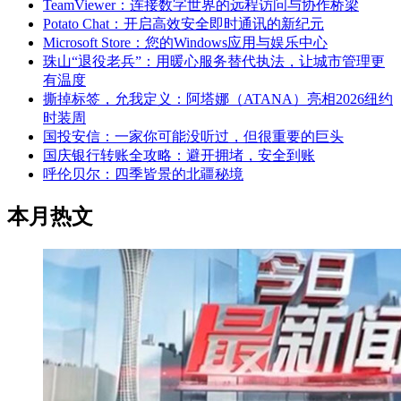
TeamViewer：连接数字世界的远程访问与协作桥梁
Potato Chat：开启高效安全即时通讯的新纪元
Microsoft Store：您的Windows应用与娱乐中心
珠山“退役老兵”：用暖心服务替代执法，让城市管理更
有温度
撕掉标签，允我定义：阿塔娜（ATANA）亮相2026纽约
时装周
国投安信：一家你可能没听过，但很重要的巨头
国庆银行转账全攻略：避开拥堵，安全到账
呼伦贝尔：四季皆景的北疆秘境
本月热文