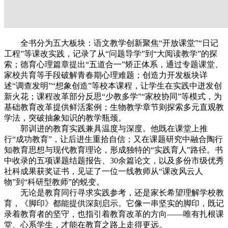
全书分为五大板块：语文教学创新聚焦“开放课堂”“日记
工程”等课改实践，记录了从“问题导学”到“大阅读教学”的探
索；德育心理篇章提出“五道合一”矫正体系，通过专题课堂、
家校共育等手段破解青春期心理难题；创造力开发板块详
述“调查发明”“想象创造”等校本课程，让学生在实践中迸发创
新火花；课程改革部分反思“少教多学”
“家校协同”等模式，为
基础教育改革提供鲜活案例；生物教学章节则探索多元直观教
学法，突破抽象知识的教学瓶颈。
郭训进的教育实践兼具温度与深度。他既在课堂上推
行“成功教育”，让后进生重拾自信；又在课题研究中融合陶行
知教育思想与现代教育理论，形成独特的“实践育人”路径。书
中收录的五项课题结题报告、30余篇论文，以及多份市级优秀
社科成果获奖证书，见证了一位一线教师从“课改风云人
物”到“科研型教师”的蜕变。
无论是教育同行寻求实践参考，还是家长希望理解学校教
育，《脚印》都能提供深刻启示。它像一串坚实的脚印，既记
录着教育者的坚守，也指引着教育改革的方向——唯有扎根课
堂、心系学生，才能在教育之路上走得更远。