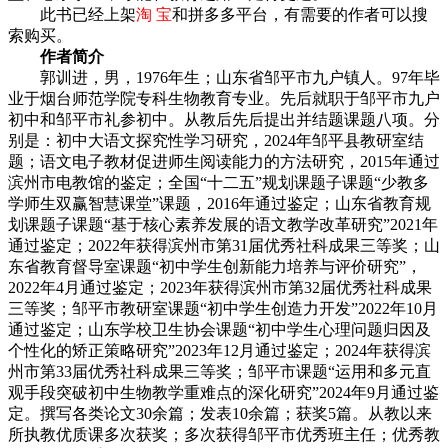
此书已经上架
淘 宝
和拼多多平台，有需要的作者可以搜
索购买。
作者简介
郭训进，男，1976年生；山东省邹平市九户镇人。97年毕
业于烟台师范学院专科生物教育专业。先后就职于邹平市九户
初中和邹平市礼参初中。从教后先后提出并结题课题八项。分
别是：初中大语文探究性学
习
研究，2024年邹平县教研室结
题；语文电子教材促进师生阅读能力的方法研究，2015年通过
滨州市电教馆的鉴定；全国“十二五”规划课题子课题“少教多
学师生双赢智慧课堂”课题，2016年通过鉴定；山东省教育规
划课题子课题“基于核心素养发展的语文教学改革研究”2021年
通过鉴定；2022年获得滨州市第31届优秀社科成果三等奖；山
东省教育督导室课题“初中学生创新能力培养与评价研究”，
2022年4月通过鉴定；2023年获得滨州市第32届优秀社科成果
三等奖；邹平市教研室课题“初中学生创造力开发”2022年10月
通过鉴定；山东学校卫生协会课题“初中学生心理问题归因及
个性化的矫正策略研究”2023年12月通过鉴定；2024年获得滨
州市第33届优秀社科成果三等奖；邹平市课题“运用和多元直
观手段突破初中生物教学重难点的深化研究”2024年9月通过鉴
定。撰写各类论文30余篇；发表10余篇；获奖5篇。从教以来
所执教优质课多次获奖；多次获得邹平市优秀班主任；优秀教