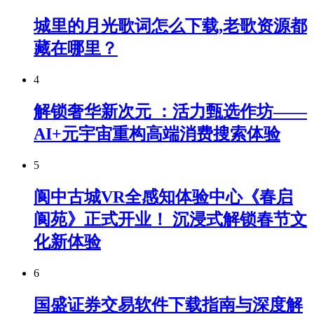
城里的月光歌词怎么下载,老歌资源都
藏在哪里？
4
解锁奢华新次元 ：活力甄选作坊——
AI+元宇宙重构高端消费搜索体验
5
阆中古城VR全感知体验中心《春启
阆苑》正式开业！ 沉浸式解锁春节文
化新体验
6
国盛证券交易软件下载指南与深度解