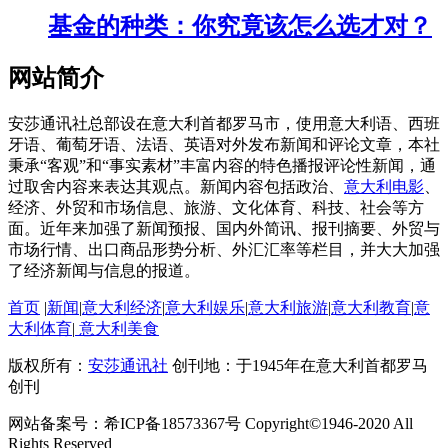
基金的种类：你究竟该怎么选才对？
网站简介
安莎通讯社总部设在意大利首都罗马市，使用意大利语、西班
牙语、葡萄牙语、法语、英语对外发布新闻和评论文章，本社
秉承“客观”和“事实素材”丰富内容的特色播报评论性新闻，通
过取舍内容来表达其观点。新闻内容包括政治、
意大利电影
、
经济、外贸和市场信息、旅游、文化体育、科技、社会等方
面。近年来加强了新闻预报、国内外简讯、报刊摘要、外贸与
市场行情、出口商品形势分析、外汇汇率等栏目，并大大加强
了经济新闻与信息的报道。
首页
|
新闻
|
意大利经济
|
意大利娱乐
|
意大利旅游
|
意大利教育
|
意
大利体育
|
意大利美食
版权所有：
安莎通讯社
创刊地：于1945年在意大利首都罗马
创刊
网站备案号：希ICP备18573367号 Copyright©1946-2020 All
Rights Reserved