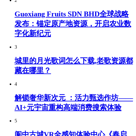
2
Guoxiang Fruits SDN BHD全球战略
发布：锚定原产地资源，开启农业数
字化新纪元
3
城里的月光歌词怎么下载,老歌资源都
藏在哪里？
4
解锁奢华新次元 ：活力甄选作坊——
AI+元宇宙重构高端消费搜索体验
5
阆中古城VR全感知体验中心《春启