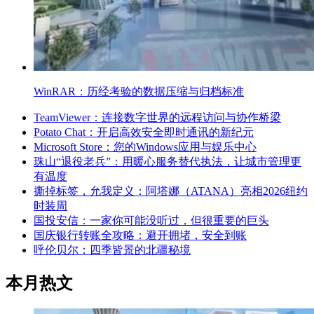
WinRAR：历经考验的数据压缩与归档标准
TeamViewer：连接数字世界的远程访问与协作桥梁
Potato Chat：开启高效安全即时通讯的新纪元
Microsoft Store：您的Windows应用与娱乐中心
珠山“退役老兵”：用暖心服务替代执法，让城市管理更
有温度
撕掉标签，允我定义：阿塔娜（ATANA）亮相2026纽约
时装周
国投安信：一家你可能没听过，但很重要的巨头
国庆银行转账全攻略：避开拥堵，安全到账
呼伦贝尔：四季皆景的北疆秘境
本月热文