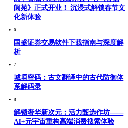
阆苑》正式开业！ 沉浸式解锁春节文
化新体验
6
国盛证券交易软件下载指南与深度解
析
7
城垣密码：古文翻译中的古代防御体
系解码录
8
解锁奢华新次元：活力甄选作坊——
AI+元宇宙重构高端消费搜索体验