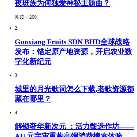
夜班族为何独爱神秘主题曲？
阅读：200
2
Guoxiang Fruits SDN BHD全球战略
发布：锚定原产地资源，开启农业数
字化新纪元
3
城里的月光歌词怎么下载,老歌资源都
藏在哪里？
4
解锁奢华新次元 ：活力甄选作坊——
AI+元宇宙重构高端消费搜索体验