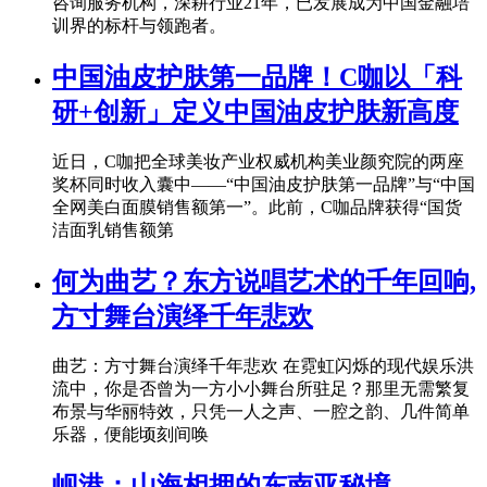
咨询服务机构，深耕行业21年，已发展成为中国金融培
训界的标杆与领跑者。
中国油皮护肤第一品牌！C咖以「科
研+创新」定义中国油皮护肤新高度
近日，C咖把全球美妆产业权威机构美业颜究院的两座
奖杯同时收入囊中——“中国油皮护肤第一品牌”与“中国
全网美白面膜销售额第一”。此前，C咖品牌获得“国货
洁面乳销售额第
何为曲艺？东方说唱艺术的千年回响,
方寸舞台演绎千年悲欢
曲艺：方寸舞台演绎千年悲欢 在霓虹闪烁的现代娱乐洪
流中，你是否曾为一方小小舞台所驻足？那里无需繁复
布景与华丽特效，只凭一人之声、一腔之韵、几件简单
乐器，便能顷刻间唤
岘港：山海相拥的东南亚秘境