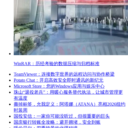
WinRAR：历经考验的数据压缩与归档标准
TeamViewer：连接数字世界的远程访问与协作桥梁
Potato Chat：开启高效安全即时通讯的新纪元
Microsoft Store：您的Windows应用与娱乐中心
珠山“退役老兵”：用暖心服务替代执法，让城市管理更
有温度
撕掉标签，允我定义：阿塔娜（ATANA）亮相2026纽约
时装周
国投安信：一家你可能没听过，但很重要的巨头
国庆银行转账全攻略：避开拥堵，安全到账