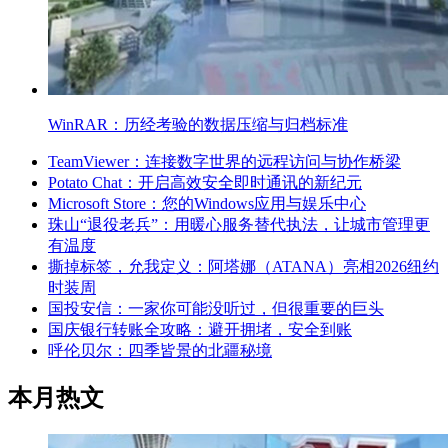
WinRAR：历经考验的数据压缩与归档标准
TeamViewer：连接数字世界的远程访问与协作桥梁
Potato Chat：开启高效安全即时通讯的新纪元
Microsoft Store：您的Windows应用与娱乐中心
珠山“退役老兵”：用暖心服务替代执法，让城市管理更
有温度
撕掉标签，允我定义：阿塔娜（ATANA）亮相2026纽约
时装周
国投安信：一家你可能没听过，但很重要的巨头
国庆银行转账全攻略：避开拥堵，安全到账
呼伦贝尔：四季皆景的北疆秘境
本月热文