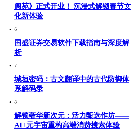
阆苑》正式开业！ 沉浸式解锁春节文
化新体验
6
国盛证券交易软件下载指南与深度解
析
7
城垣密码：古文翻译中的古代防御体
系解码录
8
解锁奢华新次元：活力甄选作坊——
AI+元宇宙重构高端消费搜索体验