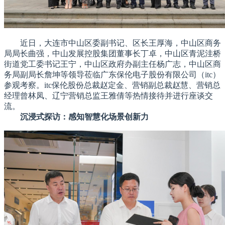
近日，大连市中山区委副
书记
、区长王厚海，中山区商务
局局长曲强，中山发展控股集团董事长丁卓，中山区青泥洼桥
街道党工委
书记
王宁，中山区政府办副主任杨广志，中山区商
务局副局长詹坤等领导莅临广东保伦电子股份有限公司（itc）
参观考察。itc保伦股份总裁赵定金、营销副总裁赵慧、营销总
经理曾林凤、辽宁营销总监王雅倩等热情接待并进行座谈交
流。
沉浸式探访：感知智慧化场景创新力