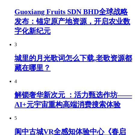
Guoxiang Fruits SDN BHD全球战略
发布：锚定原产地资源，开启农业数
字化新纪元
3
城里的月光歌词怎么下载,老歌资源都
藏在哪里？
4
解锁奢华新次元 ：活力甄选作坊——
AI+元宇宙重构高端消费搜索体验
5
阆中古城VR全感知体验中心《春启