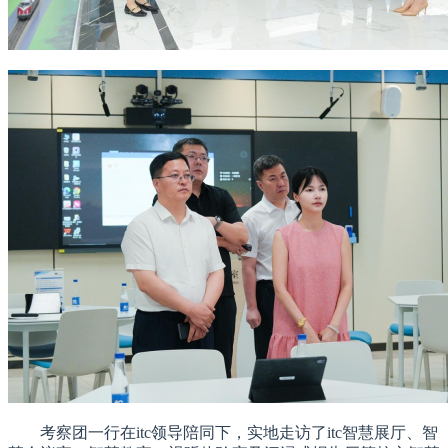
考察团一行在itc领导陪同下，实地走访了itc智慧展厅、智