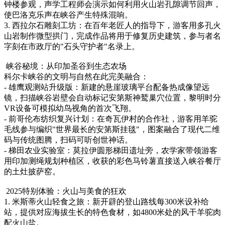
钟楼参观，声学工程师会演示如何利用火山岩孔隙调节回声，
使巴洛克乐声在峡谷产生特殊混响。
3. 西拉尔石雕刻工坊：在百年老匠人的指导下，游客用多孔火
山岩制作微型拱门，完成作品将用于修复历史建筑，参与者名
字刻在市政厅的"石头守护者"名录上。
峡谷秘境：从印加圣谷到生态农场
科尔卡峡谷的文明与自然在此完美融合：
- 雄鹰观测站升级版：新建的悬崖玻璃平台配备热成像望远
镜，扫描峡谷岩壁会自动标记安第斯神鹫巢穴位置，黎明时分
VR设备可模拟幼鸟视角的首次飞翔。
- 前哥伦布纺织复兴计划：在奇瓦伊村的合作社，游客用羊驼
毛线参与编织"世界最长的安第斯挂毯"，图案融合了现代二维
码与传统图腾，扫码可听创世神话。
- 梯田农业实验室：莫拉伊圆形梯田遗址旁，农学家带领游客
用印加测绳规划种植区，收获的彩色马铃薯直接送入峡谷餐厅
的土灶披萨窑。
2025特别体验：火山与美食的狂欢
1. 米斯蒂火山轻食之旅：新开辟的登山路线每300米设补给
站，提供对应海拔生长的特色食材，如4800米处的风干羊驼肉
配火山盐。