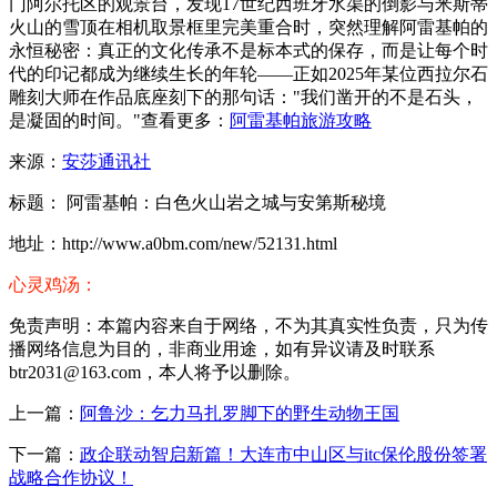
门阿尔托区的观景台，发现17世纪西班牙水渠的倒影与米斯蒂
火山的雪顶在相机取景框里完美重合时，突然理解阿雷基帕的
永恒秘密：真正的文化传承不是标本式的保存，而是让每个时
代的印记都成为继续生长的年轮——正如2025年某位西拉尔石
雕刻大师在作品底座刻下的那句话："我们凿开的不是石头，
是凝固的时间。"查看更多：
阿雷基帕旅游攻略
来源：
安莎通讯社
标题： 阿雷基帕：白色火山岩之城与安第斯秘境
地址：http://www.a0bm.com/new/52131.html
心灵鸡汤：
免责声明：本篇内容来自于网络，不为其真实性负责，只为传
播网络信息为目的，非商业用途，如有异议请及时联系
btr2031@163.com，本人将予以删除。
上一篇：
阿鲁沙：乞力马扎罗脚下的野生动物王国
下一篇：
政企联动智启新篇！大连市中山区与itc保伦股份签署
战略合作协议！