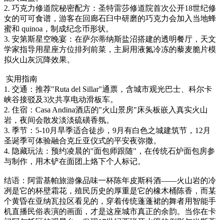
2. 巧克力修道院秘密配方：圣特雷莎修道院首次公开18世纪修
女的可可食谱，游客在回廊石臼中研磨的巧克力会加入当地蜂
蜜和 quinoa，制成纪念币形状。
3. 安第斯星空晚宴：在萨尔蒂纳斯盐沼搭建的透明餐厅，天文
学家指导用星座方位排列前菜，主厨用液氮冷冻的藜麦脆片模
拟火山灰沉降效果。
实用指南
1. 交通：推荐"Ruta del Sillar"通票，含城市观光巴士、科尔卡
峡谷接驳及3次共享电动滑板车。
2. 住宿：Casa Andina酒店的"火山景房"床头板嵌入真实火山
岩，夜间会散发淡淡硫磺香氛。
3. 季节：5-10月旱季适合徒步，9月有白色之城建筑节，12月
圣诞季可体验融合克丘亚仪式的平安夜弥撒。
4. 隐藏玩法：预约凌晨的"面包师跟随"，在传统石炉面包房参
与制作，用木铲在面团上烙下个人标记。
结语：阿雷基帕旅游像品味一杯陈年皮斯科酒——火山岩的冷
冽是它的杯壁霜花，殖民历史的厚重是它的橡木桶陈香，而某
个黄昏在亚纳瓦拉区看见的，穿着传统蓬蓬裙的舞者用智能手
机直播民俗表演的画面，才是这座城市真正的余韵。当你在卡