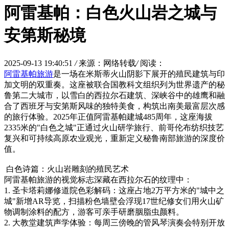
阿雷基帕：白色火山岩之城与
安第斯秘境
2025-09-13 19:40:51
/
来源：网络转载
/
阅读：
阿雷基帕旅游
是一场在米斯蒂火山阴影下展开的殖民建筑与印
加文明的双重奏。这座被联合国教科文组织列为世界遗产的秘
鲁第二大城市，以雪白的西拉尔石建筑、深峡谷中的雄鹰和融
合了西班牙与安第斯风味的独特美食，构筑出南美最富层次感
的旅行体验。2025年正值阿雷基帕建城485周年，这座海拔
2335米的"白色之城"正通过火山研学旅行、前哥伦布纺织技艺
复兴和可持续高原农业观光，重新定义秘鲁南部旅游的深度价
值。
白色诗篇：火山岩雕刻的殖民艺术
阿雷基帕旅游的视觉标志深藏在西拉尔石的纹理中：
1. 圣卡塔莉娜修道院色彩解码：这座占地2万平方米的"城中之
城"新增AR导览，扫描粉色墙壁会浮现17世纪修女们用火山矿
物调制涂料的配方，游客可亲手研磨胭脂虫颜料。
2. 大教堂建筑声学体验：每周三傍晚的管风琴演奏会特别开放