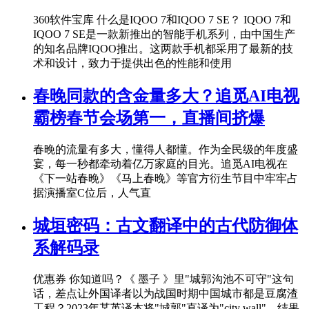
360软件宝库 什么是IQOO 7和IQOO 7 SE？ IQOO 7和
IQOO 7 SE是一款新推出的智能手机系列，由中国生产
的知名品牌IQOO推出。这两款手机都采用了最新的技
术和设计，致力于提供出色的性能和使用
春晚同款的含金量多大？追觅AI电视
霸榜春节会场第一，直播间挤爆
春晚的流量有多大，懂得人都懂。作为全民级的年度盛
宴，每一秒都牵动着亿万家庭的目光。追觅AI电视在
《下一站春晚》《马上春晚》等官方衍生节目中牢牢占
据演播室C位后，人气直
城垣密码：古文翻译中的古代防御体
系解码录
优惠券 你知道吗？《 墨子 》里"城郭沟池不可守"这句
话，差点让外国译者以为战国时期中国城市都是豆腐渣
工程？2023年某英译本将"城郭"直译为"city wall"，结果