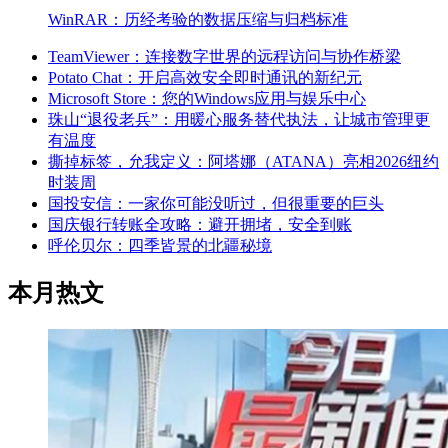
WinRAR：历经考验的数据压缩与归档标准
TeamViewer：连接数字世界的远程访问与协作桥梁
Potato Chat：开启高效安全即时通讯的新纪元
Microsoft Store：您的Windows应用与娱乐中心
珠山“退役老兵”：用暖心服务替代执法，让城市管理更
有温度
撕掉标签，允我定义：阿塔娜（ATANA）亮相2026纽约
时装周
国投安信：一家你可能没听过，但很重要的巨头
国庆银行转账全攻略：避开拥堵，安全到账
呼伦贝尔：四季皆景的北疆秘境
本月热文