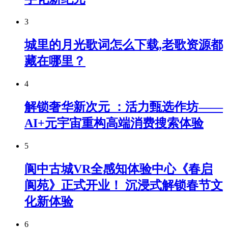
3
城里的月光歌词怎么下载,老歌资源都
藏在哪里？
4
解锁奢华新次元 ：活力甄选作坊——
AI+元宇宙重构高端消费搜索体验
5
阆中古城VR全感知体验中心《春启
阆苑》正式开业！ 沉浸式解锁春节文
化新体验
6