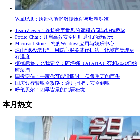
WinRAR：历经考验的数据压缩与归档标准
TeamViewer：连接数字世界的远程访问与协作桥梁
Potato Chat：开启高效安全即时通讯的新纪元
Microsoft Store：您的Windows应用与娱乐中心
珠山“退役老兵”：用暖心服务替代执法，让城市管理更
有温度
撕掉标签，允我定义：阿塔娜（ATANA）亮相2026纽约
时装周
国投安信：一家你可能没听过，但很重要的巨头
国庆银行转账全攻略：避开拥堵，安全到账
呼伦贝尔：四季皆景的北疆秘境
本月热文