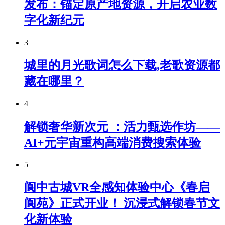
发布：锚定原产地资源，开启农业数
字化新纪元
3
城里的月光歌词怎么下载,老歌资源都
藏在哪里？
4
解锁奢华新次元 ：活力甄选作坊——
AI+元宇宙重构高端消费搜索体验
5
阆中古城VR全感知体验中心《春启
阆苑》正式开业！ 沉浸式解锁春节文
化新体验