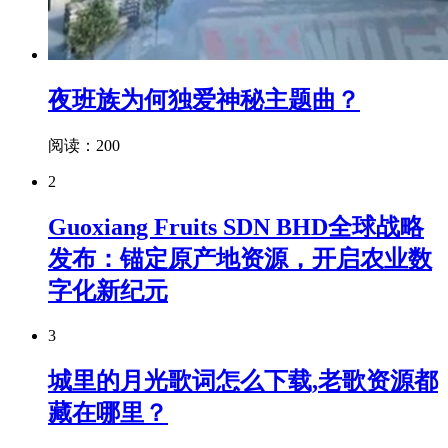
夜班族为何独爱神秘主题曲？
阅读：200
2
Guoxiang Fruits SDN BHD全球战略
发布：锚定原产地资源，开启农业数
字化新纪元
3
城里的月光歌词怎么下载,老歌资源都
藏在哪里？