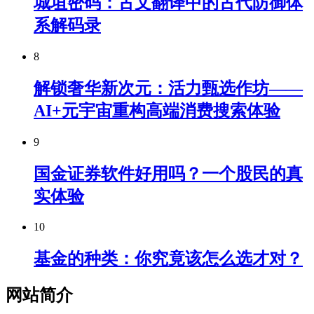
城垣密码：古文翻译中的古代防御体
系解码录
8
解锁奢华新次元：活力甄选作坊——
AI+元宇宙重构高端消费搜索体验
9
国金证券软件好用吗？一个股民的真
实体验
10
基金的种类：你究竟该怎么选才对？
网站简介