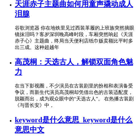
天涯赤子主题曲如何用童声撬动成人
泪腺
谷歌浏览器 你在地铁里见过西装革履的上班族突然摘眼
镜抹泪吗？客岁深圳晚高峰时段，车厢突然响起《天涯
赤子心》主题曲，终局当天便利店纸巾贩卖额比平时多
出三成。这种超越年
高茂桐：天选古人，解锁双面角色魅
力
在当下影视圈，不少演员在古装剧里的扮相和表演备受
争议，而新生代演员高茂桐却凭借出色的古装适配度，
脱颖而出，成为观众眼中的“天选古人”。 在热播古装剧
《与晋长安》中，
keyword是什么意思_keyword是什么
意思中文