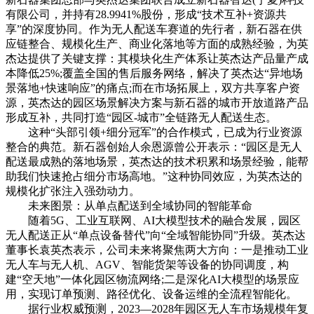
有限公司，并持有28.9941%股份，形成“技术互补+资源共
享”的深度协同。作为无人配送车赛道的先行者，新石器在供
应链整合、规模化生产、商业化落地等方面的成熟经验，为英
杰达提供了关键支撑：其模块化生产体系让英杰达产品量产成
本降低25%;覆盖全国的售后服务网络，解决了英杰达“异地场
景落地+快速响应”的痛点;而在市场拓展上，双方共享客户资
源，英杰达的园区场景解决方案与新石器的城市开放道路产品
形成互补，共同打造“园区-城市”全链路无人配送生态。
这种“头部引领+细分冠军”的合作模式，已成为行业资源
整合的典范。新石器创始人余恩源曾公开表示：“园区是无人
配送最成熟的落地场景，英杰达的技术积累和场景经验，能帮
助我们快速抢占细分市场高地。”这种协同效应，为英杰达的
规模化扩张注入强劲动力。
未来图景：从单点配送到全域协同的智能革命
随着5G、工业互联网、AI大模型技术的融合发展，园区
无人配送正从“单点设备替代”向“全域智能协同”升级。英杰达
董事长袁英杰表示，公司未来将聚焦两大方向：一是推动工业
无人车与无人机、AGV、智能货架等设备的协同调度，构
建“空天地”一体化园区物流网络;二是深化AI大模型的场景应
用，实现订单预测、路径优化、设备运维的全流程智能化。
据行业权威预测，2023—2028年园区无人车市场规模年复