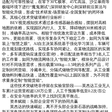
适配与可靠性验证，在零下30℃极寒、45℃高温、沙尘暴雨等
极端环境下进行“魔鬼测试”;深圳研发中心则深耕前沿算法与
智能化升级，形成“技术研发-场景验证-全国复制”的闭环体
系。其核心技术突破堪称行业标杆：
BEV视觉感知技术通过多传感器融合感知，摆脱对高精
地图的依赖，实现园区内行人、叉车、障碍物的30米精准识
别，准确率高达90%。相较于传统激光雷达方案，成本降低
30%，更能在雨雾、强光等复杂天气下稳定工作，如同为车辆
装上“智慧之眼”。AI自主决策系统基于强化学
习
算法，车辆可
自主规划最优路线，实现多车协同避让。在某物流园区的实测
中，多车调度响应速度仅需3秒，单日配送效率相当于3名人工
的工作量，如同为物流网络注入“智能大脑”。模块化产品设计
针对不同场景需求，推出载重500kg—1.5吨的全系列产品，可
定制封闭货箱、冷藏单元、分隔式储物空间等配置。从工业重
载物料到餐品快递，适配性覆盖90%以上园区场景，为不同需
求量身定制“智能货箱”。
这些技术突破绝非停留在实验室阶段——英杰达工业无人
车累计运营里程超120万公里，人工干预频率低至0.2次/百公
里，在安全与效率的天平上找到完美平衡点。
资本赋能：头部企业背书下的协同共赢
英杰达的快速崛起，离不开头部企业新石器的战略加持。
新石器集团总部与英杰达集团联合成立新石器智达(宁夏)科技