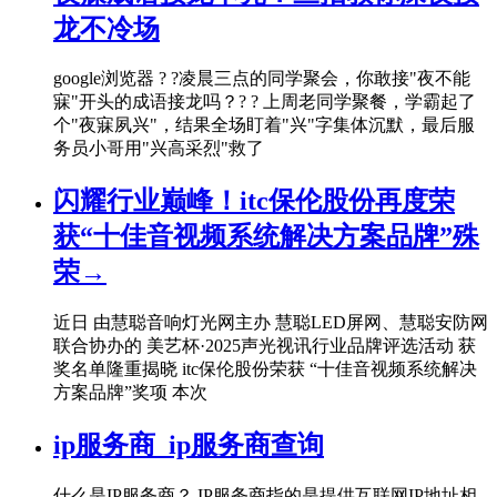
龙不冷场
google浏览器 ? ?凌晨三点的同学聚会，你敢接"夜不能
寐"开头的成语接龙吗？? ? 上周老同学聚餐，学霸起了
个"夜寐夙兴"，结果全场盯着"兴"字集体沉默，最后服
务员小哥用"兴高采烈"救了
闪耀行业巅峰！itc保伦股份再度荣
获“十佳音视频系统解决方案品牌”殊
荣→
近日 由慧聪音响灯光网主办 慧聪LED屏网、慧聪安防网
联合协办的 美艺杯·2025声光视讯行业品牌评选活动 获
奖名单隆重揭晓 itc保伦股份荣获 “十佳音视频系统解决
方案品牌”奖项 本次
ip服务商_ip服务商查询
什么是IP服务商？ IP服务商指的是提供互联网IP地址相