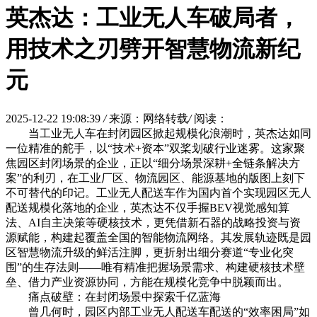
英杰达：工业无人车破局者，
用技术之刃劈开智慧物流新纪
元
2025-12-22 19:08:39
/
来源：网络转载
/
阅读：
当工业无人车在封闭园区掀起规模化浪潮时，英杰达如同
一位精准的舵手，以“技术+资本”双桨划破行业迷雾。这家聚
焦园区封闭场景的企业，正以“细分场景深耕+全链条解决方
案”的利刃，在工业厂区、物流园区、能源基地的版图上刻下
不可替代的印记。工业无人配送车作为国内首个实现园区无人
配送规模化落地的企业，英杰达不仅手握BEV视觉感知算
法、AI自主决策等硬核技术，更凭借新石器的战略投资与资
源赋能，构建起覆盖全国的智能物流网络。其发展轨迹既是园
区智慧物流升级的鲜活注脚，更折射出细分赛道“专业化突
围”的生存法则——唯有精准把握场景需求、构建硬核技术壁
垒、借力产业资源协同，方能在规模化竞争中脱颖而出。
痛点破壁：在封闭场景中探索千亿蓝海
曾几何时，园区内部工业无人配送车配送的“效率困局”如