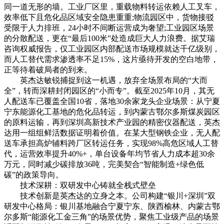
同一道无形的墙。工业厂区里，重载物料转运依赖人工叉车，
效率低下且危化品区域安全隐患重重;物流园区中，货物接驳
受限于人力排班，24小时不间断运营成为奢望;工业园区场景
的分散配送，更在“最后100米”处造成巨大人力浪费。据艾瑞
咨询权威报告，仅工业园区内部配送市场规模就达千亿级别，
而人工替代需求渗透率不足15%，这片亟待开发的空白地带，
正等待着破局者的到来。
英杰达敏锐捕捉到这一机遇，放弃全场景布局的“大而
全”，转而深耕封闭园区的“小而专”。截至2025年10月，其无
人配送车已覆盖全国10省，落地30余家龙头企业场景：从宁夏
宁东能源化工基地的危化品转运，到内蒙古鄂尔多斯煤炭园区
的原料运输，再到深圳高新技术产业园的精密仪器配送，英杰
达用一组组鲜活数据证明着价值。在某大型钢铁企业，无人配
送车承担高炉辅料跨厂区转运任务，实现98%高危区域人工替
代，运营效率提升40%+，单台设备年均节省人力成本超30余
万元，同时减少碳排放36吨，完美契合“智能制造+绿色低
碳”的政策导向。
技术深耕：双研发中心铸就全栈式壁垒
技术创新是英杰达的立身之本。公司构建“银川+深圳”双
研发中心格局：银川基地融合宁夏宁东、陕西榆林、内蒙古鄂
尔多斯“能源化工金三角”的场景优势，聚焦工业级产品的场景