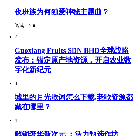
夜班族为何独爱神秘主题曲？
阅读：200
2
Guoxiang Fruits SDN BHD全球战略
发布：锚定原产地资源，开启农业数
字化新纪元
3
城里的月光歌词怎么下载,老歌资源都
藏在哪里？
4
解锁奢华新次元 ：活力甄选作坊——