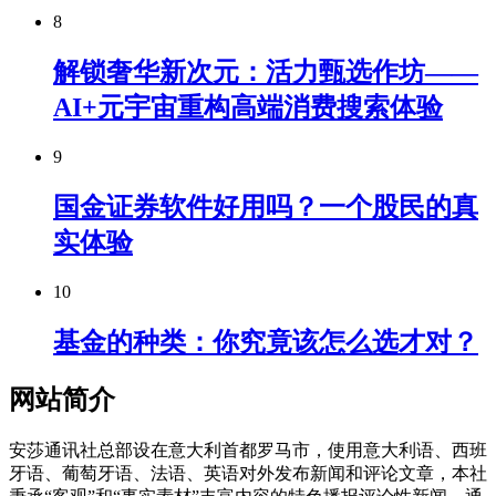
8
解锁奢华新次元：活力甄选作坊——
AI+元宇宙重构高端消费搜索体验
9
国金证券软件好用吗？一个股民的真
实体验
10
基金的种类：你究竟该怎么选才对？
网站简介
安莎通讯社总部设在意大利首都罗马市，使用意大利语、西班
牙语、葡萄牙语、法语、英语对外发布新闻和评论文章，本社