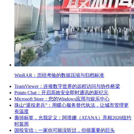
WinRAR：历经考验的数据压缩与归档标准
TeamViewer：连接数字世界的远程访问与协作桥梁
Potato Chat：开启高效安全即时通讯的新纪元
Microsoft Store：您的Windows应用与娱乐中心
珠山“退役老兵”：用暖心服务替代执法，让城市管理更
有温度
撕掉标签，允我定义：阿塔娜（ATANA）亮相2026纽约
时装周
国投安信：一家你可能没听过，但很重要的巨头