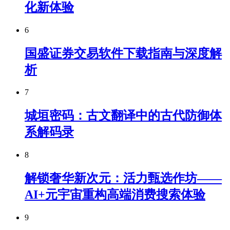
化新体验
6
国盛证券交易软件下载指南与深度解
析
7
城垣密码：古文翻译中的古代防御体
系解码录
8
解锁奢华新次元：活力甄选作坊——
AI+元宇宙重构高端消费搜索体验
9