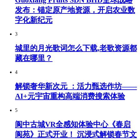
Guoxiang Fruits SDN BHD全球战略
发布：锚定原产地资源，开启农业数
字化新纪元
3
城里的月光歌词怎么下载,老歌资源都
藏在哪里？
4
解锁奢华新次元 ：活力甄选作坊——
AI+元宇宙重构高端消费搜索体验
5
阆中古城VR全感知体验中心《春启
阆苑》正式开业！ 沉浸式解锁春节文