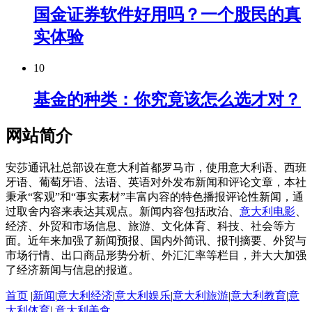
国金证券软件好用吗？一个股民的真
实体验
10
基金的种类：你究竟该怎么选才对？
网站简介
安莎通讯社总部设在意大利首都罗马市，使用意大利语、西班
牙语、葡萄牙语、法语、英语对外发布新闻和评论文章，本社
秉承“客观”和“事实素材”丰富内容的特色播报评论性新闻，通
过取舍内容来表达其观点。新闻内容包括政治、
意大利电影
、
经济、外贸和市场信息、旅游、文化体育、科技、社会等方
面。近年来加强了新闻预报、国内外简讯、报刊摘要、外贸与
市场行情、出口商品形势分析、外汇汇率等栏目，并大大加强
了经济新闻与信息的报道。
首页
|
新闻
|
意大利经济
|
意大利娱乐
|
意大利旅游
|
意大利教育
|
意
大利体育
|
意大利美食