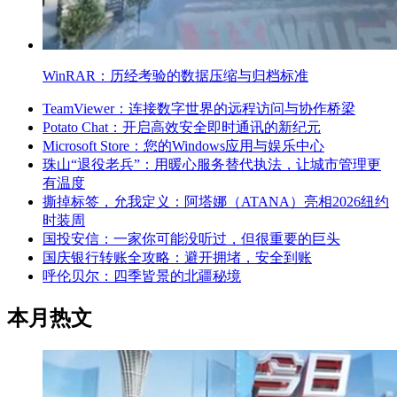
WinRAR：历经考验的数据压缩与归档标准
TeamViewer：连接数字世界的远程访问与协作桥梁
Potato Chat：开启高效安全即时通讯的新纪元
Microsoft Store：您的Windows应用与娱乐中心
珠山“退役老兵”：用暖心服务替代执法，让城市管理更
有温度
撕掉标签，允我定义：阿塔娜（ATANA）亮相2026纽约
时装周
国投安信：一家你可能没听过，但很重要的巨头
国庆银行转账全攻略：避开拥堵，安全到账
呼伦贝尔：四季皆景的北疆秘境
本月热文