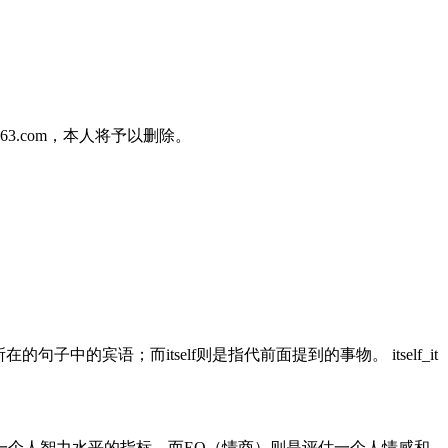
3.com，本人将予以删除。
主语是它所在的句子中的宾语；而itself则是指代前面提到的事物。 itself_it
量一个人智力水平的指标，而EQ（情商）则是评估一个人情感和