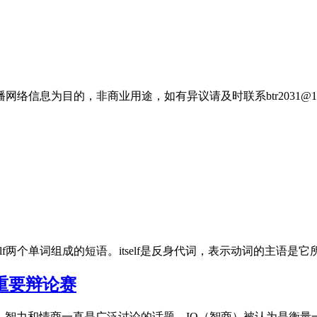
信息为目的，非商业用途，如有异议请及时联系btr2031@16
是一个由itself和itself两个单词组成的短语。itself是反身代词，表示动词的
更重要辩论赛
过程中，智力和情商一直是广泛讨论的话题。IQ（智商）被认为是衡