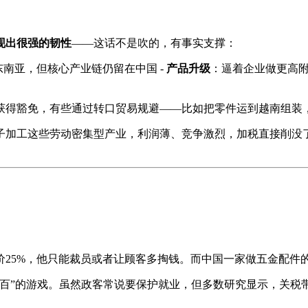
现出很强的韧性
——这话不是吹的，有事实支撑：
南亚，但核心产业链仍留在中国 -
产品升级
：逼着企业做更高附
获得豁免，有些通过转口贸易规避——比如把零件运到越南组装
子加工这些劳动密集型产业，利润薄、竞争激烈，加税直接削没
价25%，他只能裁员或者让顾客多掏钱。而中国一家做五金配件
八百”的游戏。虽然政客常说要保护就业，但多数研究显示，关税