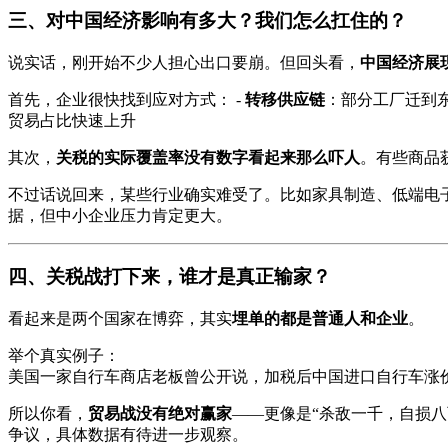
三、对中国经济影响有多大？我们怎么扛住的？
说实话，刚开始不少人担心出口要崩。但回头看，
中国经济展
首先，企业很快找到应对方式： -
转移供应链
：部分工厂迁到东
贸易占比快速上升
其次，
关税的实际覆盖率没有数字看起来那么吓人
。有些商品
不过话说回来，某些行业确实难受了。比如家具制造、低端电
据，但中小企业压力肯定更大。
四、关税战打下来，谁才是真正输家？
看起来是两个国家在博弈，其实
埋单的都是普通人和企业
。
举个真实例子：
美国一家自行车商店老板曾公开说，加税后中国进口自行车涨
所以你看，
贸易战没有绝对赢家
——更像是“杀敌一千，自损
争议，具体数据有待进一步观察。