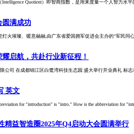
Intelligence Quotient）即智商指数，是用来度量一个人智
会圆满成功
空军礼堂灯火璀璨、暖意融融,由广东省爱国拥军促进会主办的“军民
荣耀启航，共赴行业新征程！
技有限公司 在成都锦江区白鹭湾科技生态园 盛大举行开业典礼 标志
缩写 英文
viation for "introduction" is "intro." How is the abbreviation for "in
性精益智造圈2025年Q4启动大会圆满举行