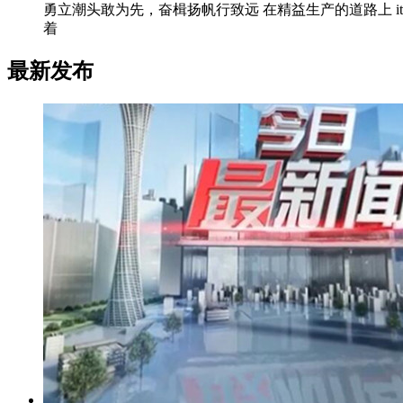
勇立潮头敢为先，奋楫扬帆行致远 在精益生产的道路上 i
着
最新发布