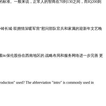
力水平的标准。一般来说，正常人的智商在70到130之间，而IQ200则
同心铸长城·双拥情深暖军营”慰问部队官兵和家属的迎新年文艺晚
着itc保伦股份在西南地区的 战略布局和服务网络进一步完善 更
troduction" used? The abbreviation "intro" is commonly used in