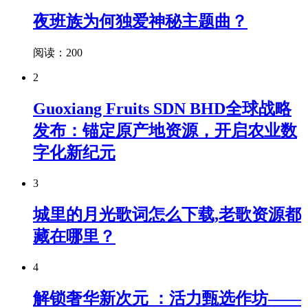
夜班族为何独爱神秘主题曲？
阅读：200
2
Guoxiang Fruits SDN BHD全球战略
发布：锚定原产地资源，开启农业数
字化新纪元
3
城里的月光歌词怎么下载,老歌资源都
藏在哪里？
4
解锁奢华新次元 ：活力甄选作坊——