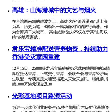
高雄：山海港城中的文艺与烟火
在台湾西南部的碧波之上，高雄这座“浪漫港都”以山海
为幕、历史为笔，勾勒出一幅动静相宜的旅行画卷。作
为台湾第二大城市， 高雄旅游 魅力不仅在于其“山海双
绝”的地理禀赋，
君乐宝精准配送营养物资，持续助力
香港受灾家园重建
12月15日，25000提君乐宝简醇酸奶承载内地同胞的深情
厚谊抵达香港，正式交付香港工会联合会与香港经济民
生联盟，专项支援大埔宏福苑火灾受灾居民。继此前捐
赠1000万港元现金及30
光彩基地项目路演活动
为进一步优化创业服务生态:整合邯郸市本级孵化基地资