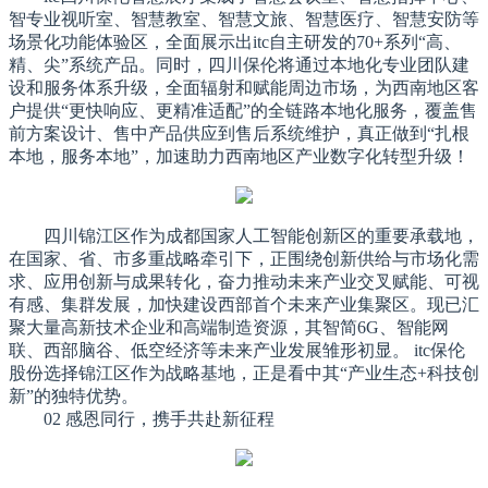
智专业视听室、智慧教室、智慧文旅、智慧医疗、智慧安防等
场景化功能体验区，全面展示出itc自主研发的70+系列“高、
精、尖”系统产品。同时，四川保伦将通过本地化专业团队建
设和服务体系升级，全面辐射和赋能周边市场，为西南地区客
户提供“更快响应、更精准适配”的全链路本地化服务，覆盖售
前方案设计、售中产品供应到售后系统维护，真正做到“扎根
本地，服务本地”，加速助力西南地区产业数字化转型升级！
四川锦江区作为成都国家人工智能创新区的重要承载地，
在国家、省、市多重战略牵引下，正围绕创新供给与市场化需
求、应用创新与成果转化，奋力推动未来产业交叉赋能、可视
有感、集群发展，加快建设西部首个未来产业集聚区。现已汇
聚大量高新技术企业和高端制造资源，其智简6G、智能网
联、西部脑谷、低空经济等未来产业发展雏形初显。 itc保伦
股份选择锦江区作为战略基地，正是看中其“产业生态+科技创
新”的独特优势。
02 感恩同行，携手共赴新征程