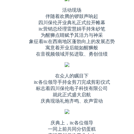
活动现场
伴随着欢腾的锣鼓声响起
四川保伦开业典礼正式拉开帷幕
itc营销总经理雷慧娟手持朱砂笔
为醒狮点睛赋予其活力与神采
象征着itc在西南地区蓬勃向上的发展态势
寓意着开业后能如醒狮般
在音视频领域开拓进取、勇创佳绩
在众人的瞩目下
itc各位领导手持金剪刀完成剪彩仪式
标志着四川保伦电子科技有限公司
就此正式盛大启航
庆典现场礼炮齐鸣、欢声雷动
庆典上，itc各位领导
一同上前共同分切蛋糕