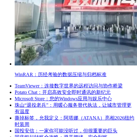
WinRAR：历经考验的数据压缩与归档标准
TeamViewer：连接数字世界的远程访问与协作桥梁
Potato Chat：开启高效安全即时通讯的新纪元
Microsoft Store：您的Windows应用与娱乐中心
珠山“退役老兵”：用暖心服务替代执法，让城市管理更
有温度
撕掉标签，允我定义：阿塔娜（ATANA）亮相2026纽约
时装周
国投安信：一家你可能没听过，但很重要的巨头