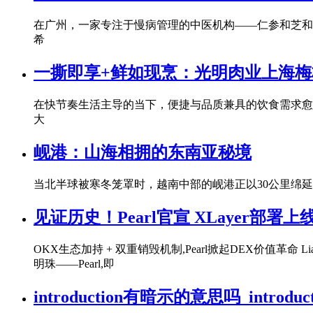
在广州，一家专注于慢病管理的中医机构——仁参和芝和
希
一撕即享+鲜如现烹：光明肉业上海
在快节奏生活主导的当下，便捷与品质兼具的饮食需求愈
大
岘港：山海相拥的东南亚秘境
当北半球被寒冬笼罩时，越南中部的岘港正以30公里绵延
见证历史！Pearl官宣 XLayer部
OKX生态加持 + 双重销毁机制,Pearl掀起DEX价值革命 
明珠——Pearl,即
introduction有暗示的意思吗_introdu