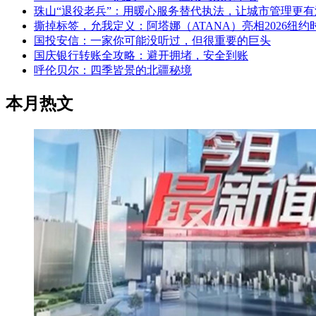
珠山“退役老兵”：用暖心服务替代执法，让城市管理更有
撕掉标签，允我定义：阿塔娜（ATANA）亮相2026纽约
国投安信：一家你可能没听过，但很重要的巨头
国庆银行转账全攻略：避开拥堵，安全到账
呼伦贝尔：四季皆景的北疆秘境
本月热文