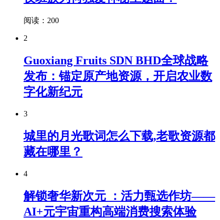
阅读：200
2
Guoxiang Fruits SDN BHD全球战略
发布：锚定原产地资源，开启农业数
字化新纪元
3
城里的月光歌词怎么下载,老歌资源都
藏在哪里？
4
解锁奢华新次元 ：活力甄选作坊——
AI+元宇宙重构高端消费搜索体验