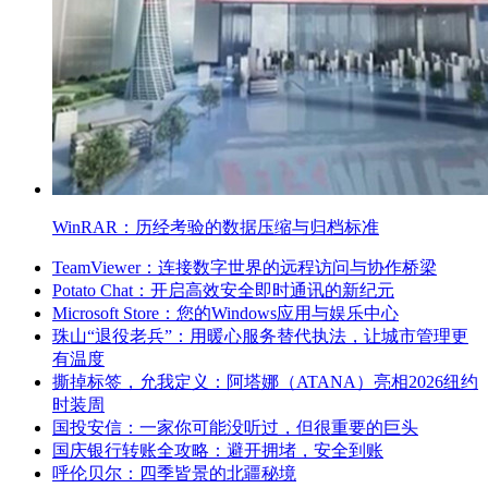
WinRAR：历经考验的数据压缩与归档标准
TeamViewer：连接数字世界的远程访问与协作桥梁
Potato Chat：开启高效安全即时通讯的新纪元
Microsoft Store：您的Windows应用与娱乐中心
珠山“退役老兵”：用暖心服务替代执法，让城市管理更
有温度
撕掉标签，允我定义：阿塔娜（ATANA）亮相2026纽约
时装周
国投安信：一家你可能没听过，但很重要的巨头
国庆银行转账全攻略：避开拥堵，安全到账
呼伦贝尔：四季皆景的北疆秘境