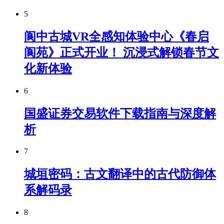
5
阆中古城VR全感知体验中心《春启
阆苑》正式开业！ 沉浸式解锁春节文
化新体验
6
国盛证券交易软件下载指南与深度解
析
7
城垣密码：古文翻译中的古代防御体
系解码录
8