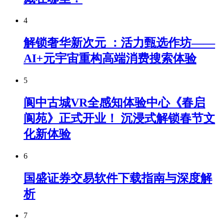
4
解锁奢华新次元 ：活力甄选作坊——
AI+元宇宙重构高端消费搜索体验
5
阆中古城VR全感知体验中心《春启
阆苑》正式开业！ 沉浸式解锁春节文
化新体验
6
国盛证券交易软件下载指南与深度解
析
7