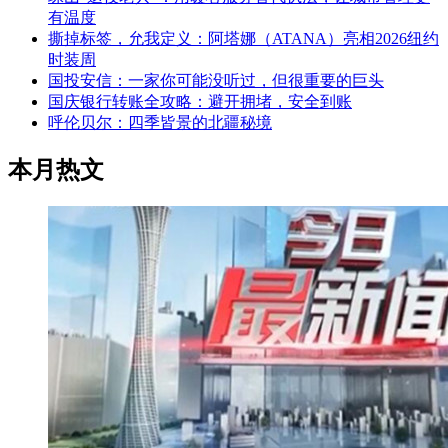
有温度
撕掉标签，允我定义：阿塔娜（ATANA）亮相2026纽约
时装周
国投安信：一家你可能没听过，但很重要的巨头
国庆银行转账全攻略：避开拥堵，安全到账
呼伦贝尔：四季皆景的北疆秘境
本月热文