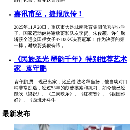
敢打包票，看完这篇攻略
嘉讯甫至，捷报欣传！
2025年11月20日，重庆市大足城南教育集团优秀毕业学
子、国家运动健将谢馥蔚和队友李贺、朱俊颖、许佳璐
斩获全运会田径女子4×100米决赛冠军！ 作为决赛的第
一棒，谢馥蔚扬鞭奋蹄，
《民族圣光 墨韵千年》特别推荐艺术
家--袁守鹏
袁守鹏,男，现已出家，比丘僧,法名释当扬，他自幼对口
哨非常痴迷，经过53年的刻苦摸索和练习，如今他已经
能吹《梁祝》、《二泉映乐》、《红梅赞》、《祖国你
好》、《西班牙斗牛
最新发布