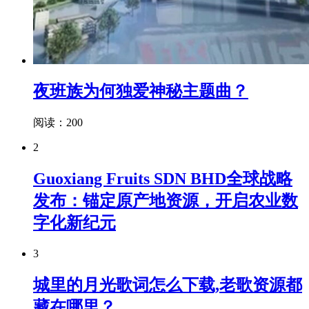
夜班族为何独爱神秘主题曲？
阅读：200
2
Guoxiang Fruits SDN BHD全球战略
发布：锚定原产地资源，开启农业数
字化新纪元
3
城里的月光歌词怎么下载,老歌资源都
藏在哪里？