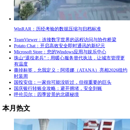
WinRAR：历经考验的数据压缩与归档标准
TeamViewer：连接数字世界的远程访问与协作桥梁
Potato Chat：开启高效安全即时通讯的新纪元
Microsoft Store：您的Windows应用与娱乐中心
珠山“退役老兵”：用暖心服务替代执法，让城市管理更
有温度
撕掉标签，允我定义：阿塔娜（ATANA）亮相2026纽约
时装周
国投安信：一家你可能没听过，但很重要的巨头
国庆银行转账全攻略：避开拥堵，安全到账
呼伦贝尔：四季皆景的北疆秘境
本月热文