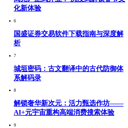
化新体验
6
国盛证券交易软件下载指南与深度解
析
7
城垣密码：古文翻译中的古代防御体
系解码录
8
解锁奢华新次元：活力甄选作坊——
AI+元宇宙重构高端消费搜索体验
9