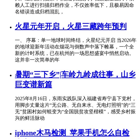
赖人工进行扫描归档作业，不仅效率低下，且极易因命
名错误造成归档混乱，
火星元年开启，火星三藏跨年预判
一、 序幕：单一地球时间终结，火星纪元开启 当2026年
的地球迎新年活动在烟花与倒数声中落下帷幕，一个全
新的计时系统，已在杭州的一场思想盛宴中悄然启动。
这并非一次简单的年
暑期“三下乡”|车岭九岭成往事，山乡
巨变谱新篇
2025年8月16日，东雨实践队深入福建省寿宁县下党村，
用脚步丈量这片“无公路、无自来水、无电灯照明”的“三
无”贫困村如何蜕变为“全国脱贫攻坚楷模”，感受乡村振
兴的鲜活脉动
iphone木马检测_苹果手机怎么自检