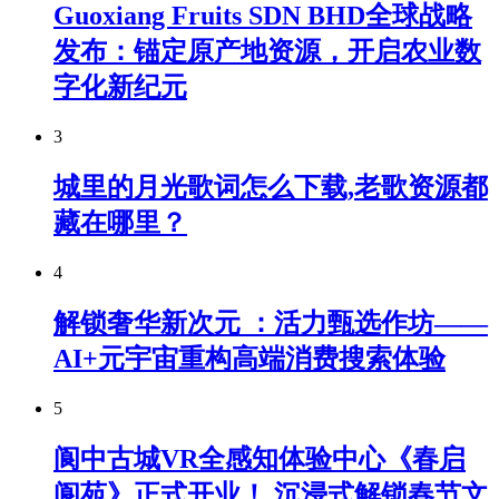
Guoxiang Fruits SDN BHD全球战略
发布：锚定原产地资源，开启农业数
字化新纪元
3
城里的月光歌词怎么下载,老歌资源都
藏在哪里？
4
解锁奢华新次元 ：活力甄选作坊——
AI+元宇宙重构高端消费搜索体验
5
阆中古城VR全感知体验中心《春启
阆苑》正式开业！ 沉浸式解锁春节文