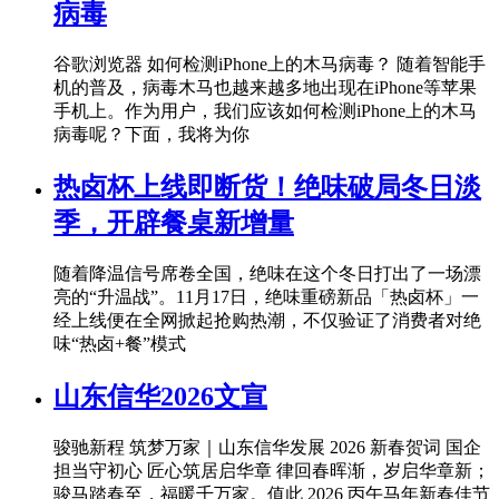
病毒
谷歌浏览器 如何检测iPhone上的木马病毒？ 随着智能手
机的普及，病毒木马也越来越多地出现在iPhone等苹果
手机上。作为用户，我们应该如何检测iPhone上的木马
病毒呢？下面，我将为你
热卤杯上线即断货！绝味破局冬日淡
季，开辟餐桌新增量
随着降温信号席卷全国，绝味在这个冬日打出了一场漂
亮的“升温战”。11月17日，绝味重磅新品「热卤杯」一
经上线便在全网掀起抢购热潮，不仅验证了消费者对绝
味“热卤+餐”模式
山东信华2026文宣
骏驰新程 筑梦万家｜山东信华发展 2026 新春贺词 国企
担当守初心 匠心筑居启华章 律回春晖渐，岁启华章新；
骏马踏春至，福暖千万家。值此 2026 丙午马年新春佳节