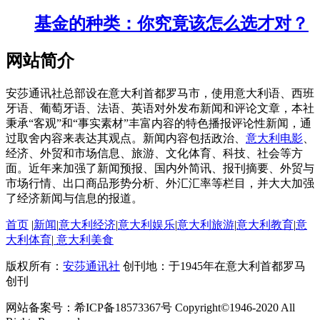
基金的种类：你究竟该怎么选才对？
网站简介
安莎通讯社总部设在意大利首都罗马市，使用意大利语、西班
牙语、葡萄牙语、法语、英语对外发布新闻和评论文章，本社
秉承“客观”和“事实素材”丰富内容的特色播报评论性新闻，通
过取舍内容来表达其观点。新闻内容包括政治、
意大利电影
、
经济、外贸和市场信息、旅游、文化体育、科技、社会等方
面。近年来加强了新闻预报、国内外简讯、报刊摘要、外贸与
市场行情、出口商品形势分析、外汇汇率等栏目，并大大加强
了经济新闻与信息的报道。
首页
|
新闻
|
意大利经济
|
意大利娱乐
|
意大利旅游
|
意大利教育
|
意
大利体育
|
意大利美食
版权所有：
安莎通讯社
创刊地：于1945年在意大利首都罗马
创刊
网站备案号：希ICP备18573367号 Copyright©1946-2020 All