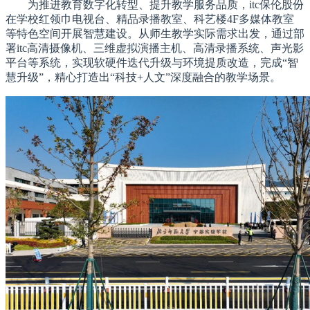
为推进教育数字化转型、提升教学服务品质，itc保伦股份
在学校红领巾电视台、精品录播教室、科艺楼4F多媒体教室
等特色空间开展智慧建设。从师生教学实际需求出发，通过部
署itc高清摄像机、三维虚拟演播主机、高清录播系统、声光影
平台等系统，实现软硬件迭代升级与环境提质改造，完成“智
慧升级”，精心打造出“科技+人文”深度融合的教学场景。