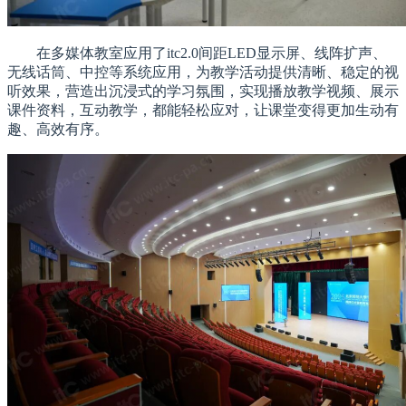
在多媒体教室应用了itc2.0间距LED显示屏、线阵扩声、
无线话筒、中控等系统应用，为教学活动提供清晰、稳定的视
听效果，营造出沉浸式的学
习
氛围，实现播放教学视频、展示
课件资料，互动教学，都能轻松应对，让课堂变得更加生动有
趣、高效有序。