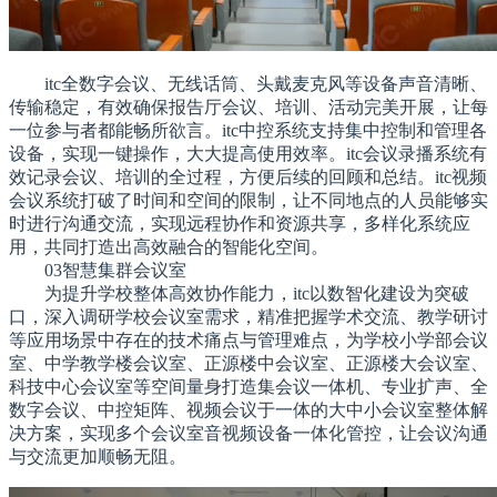
itc全数字会议、无线话筒、头戴麦克风等设备声音清晰、
传输稳定，有效确保报告厅会议、培训、活动完美开展，让每
一位参与者都能畅所欲言。itc中控系统支持集中控制和管理各
设备，实现一键操作，大大提高使用效率。itc会议录播系统有
效记录会议、培训的全过程，方便后续的回顾和总结。itc视频
会议系统打破了时间和空间的限制，让不同地点的人员能够实
时进行沟通交流，实现远程协作和资源共享，多样化系统应
用，共同打造出高效融合的智能化空间。
03智慧集群会议室
为提升学校整体高效协作能力，itc以数智化建设为突破
口，深入调研学校会议室需求，精准把握学术交流、教学研讨
等应用场景中存在的技术痛点与管理难点，为学校小学部会议
室、中学教学楼会议室、正源楼中会议室、正源楼大会议室、
科技中心会议室等空间量身打造集会议一体机、专业扩声、全
数字会议、中控矩阵、视频会议于一体的大中小会议室整体解
决方案，实现多个会议室音视频设备一体化管控，让会议沟通
与交流更加顺畅无阻。