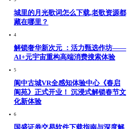
城里的月光歌词怎么下载,老歌资源都
藏在哪里？
4
解锁奢华新次元 ：活力甄选作坊——
AI+元宇宙重构高端消费搜索体验
5
阆中古城VR全感知体验中心《春启
阆苑》正式开业！ 沉浸式解锁春节文
化新体验
6
国盛证券交易软件下载指南与深度解