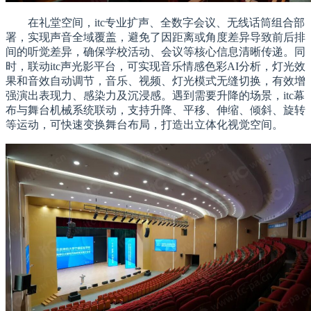
在礼堂空间，itc专业扩声、全数字会议、无线话筒组合部
署，实现声音全域覆盖，避免了因距离或角度差异导致前后排
间的听觉差异，确保学校活动、会议等核心信息清晰传递。同
时，联动itc声光影平台，可实现音乐情感色彩AI分析，灯光效
果和音效自动调节，音乐、视频、灯光模式无缝切换，有效增
强演出表现力、感染力及沉浸感。遇到需要升降的场景，itc幕
布与舞台机械系统联动，支持升降、平移、伸缩、倾斜、旋转
等运动，可快速变换舞台布局，打造出立体化视觉空间。