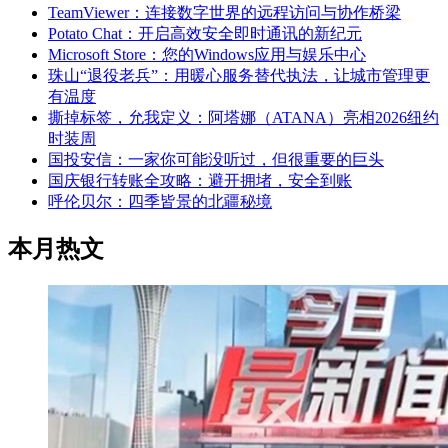
TeamViewer：连接数字世界的远程访问与协作桥梁
Potato Chat：开启高效安全即时通讯的新纪元
Microsoft Store：您的Windows应用与娱乐中心
珠山“退役老兵”：用暖心服务替代执法，让城市管理更
有温度
撕掉标签，允我定义：阿塔娜（ATANA）亮相2026纽约
时装周
国投安信：一家你可能没听过，但很重要的巨头
国庆银行转账全攻略：避开拥堵，安全到账
呼伦贝尔：四季皆景的北疆秘境
本月热文