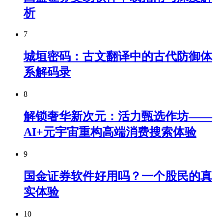
析
7
城垣密码：古文翻译中的古代防御体
系解码录
8
解锁奢华新次元：活力甄选作坊——
AI+元宇宙重构高端消费搜索体验
9
国金证券软件好用吗？一个股民的真
实体验
10