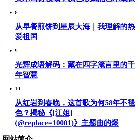
8
从早餐煎饼到星辰大海｜我理解的热
爱祖国
9
光辉成语解码：藏在四字箴言里的千
年智慧
10
从红岩到春晚，这首歌为何58年不褪
色？揭秘《[江姐]
(@replace=10001)》主题曲的爆
网站简介