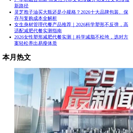
新路径
灵芝孢子油买大瓶还是小规格？2026十大品牌包装、保
存与复购成本全解析
女生身材管理代餐产品推荐｜2026科学塑形不反弹，高
适配减肥代餐实测指南
2026女性塑形减肥代餐实测｜科学减脂不松垮，选对方
案轻松养出易瘦体质
本月热文