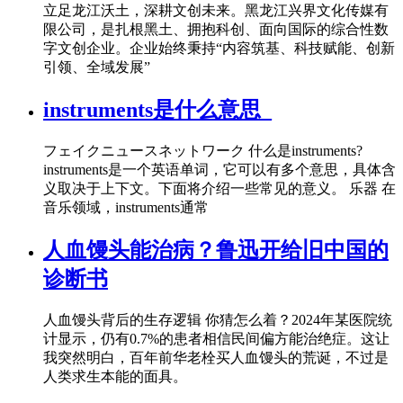
立足龙江沃土，深耕文创未来。黑龙江兴界文化传媒有
限公司，是扎根黑土、拥抱科创、面向国际的综合性数
字文创企业。企业始终秉持“内容筑基、科技赋能、创新
引领、全域发展”
instruments是什么意思_
フェイクニュースネットワーク 什么是instruments?
instruments是一个英语单词，它可以有多个意思，具体含
义取决于上下文。下面将介绍一些常见的意义。 乐器 在
音乐领域，instruments通常
人血馒头能治病？鲁迅开给旧中国的
诊断书
人血馒头背后的生存逻辑 你猜怎么着？2024年某医院统
计显示，仍有0.7%的患者相信民间偏方能治绝症。这让
我突然明白，百年前华老栓买人血馒头的荒诞，不过是
人类求生本能的面具。