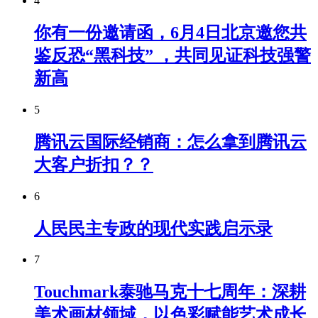
4
你有一份邀请函，6月4日北京邀您共
鉴反恐“黑科技” ，共同见证科技强警
新高
5
腾讯云国际经销商：怎么拿到腾讯云
大客户折扣？？
6
人民民主专政的现代实践启示录
7
Touchmark泰驰马克十七周年：深耕
美术画材领域，以色彩赋能艺术成长