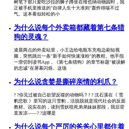
树笔下那只爱吃沙拉的狮子蹲坐在维也纳动物园时，我
正被手机里推送的"自律人生十大准则"轰炸得喘不过
气。这本看似轻松的小
为什么说每个外卖箱都藏着第七条猎
狗的灵魂？
凌晨两点的外卖站里，小王边给电瓶车充电边刷短视
频，突然跳出一条"新手如何快速涨粉"的教程。他手指
一滑切到读书App，《第七条猎狗》的章节标题"被误解
的忠诚"在屏幕闪烁。这场
为什么说贪婪是撕碎亲情的利爪？
? ?你见过被自己欲望反噬的动物吗？? ? 沈石溪在《 雪
豹悲歌 》里写的这只雪豹，活脱脱就是现代社会的反面
教材。说实在的，读到雪妖咬死弟弟妹妹那段，我后背
直发凉——? ?这哪是
为什么说每个严厉的爸爸心里都住着