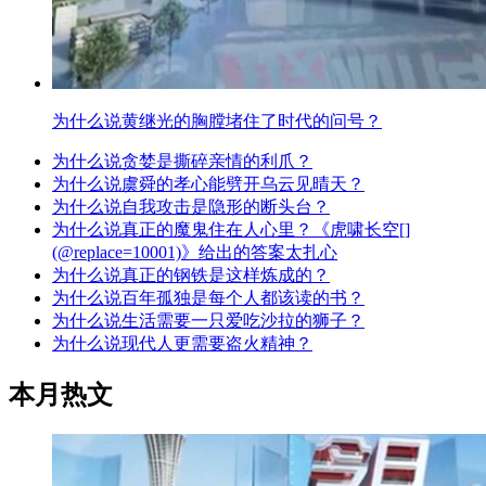
为什么说黄继光的胸膛堵住了时代的问号？
为什么说贪婪是撕碎亲情的利爪？
为什么说虞舜的孝心能劈开乌云见晴天？
为什么说自我攻击是隐形的断头台？
为什么说真正的魔鬼住在人心里？《虎啸长空[]
(@replace=10001)》给出的答案太扎心
为什么说真正的钢铁是这样炼成的？
为什么说百年孤独是每个人都该读的书？
为什么说生活需要一只爱吃沙拉的狮子？
为什么说现代人更需要盗火精神？
本月热文