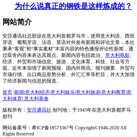
为什么说真正的钢铁是这样炼成的？
网站简介
安莎通讯社总部设在意大利首都罗马市，使用意大利语、西班
牙语、葡萄牙语、法语、英语对外发布新闻和评论文章，本社
秉承“客观”和“事实素材”丰富内容的特色播报评论性新闻，通
过取舍内容来表达其观点。新闻内容包括政治、
意大利电影
、
经济、外贸和市场信息、旅游、文化体育、科技、社会等方
面。近年来加强了新闻预报、国内外简讯、报刊摘要、外贸与
市场行情、出口商品形势分析、外汇汇率等栏目，并大大加强
了经济新闻与信息的报道。
首页
|
新闻
|
意大利经济
|
意大利娱乐
|
意大利旅游
|
意大利教育
|
意
大利体育
|
意大利美食
版权所有：
安莎通讯社
创刊地：于1945年在意大利首都罗马
创刊
网站备案号：希ICP备18573367号 Copyright©1946-2020 All
Rights Reserved