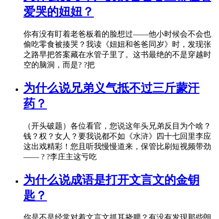
爱哭的妞妞？
你有没有盯着老爸板着的脸想过——他小时候会不会也
偷吃零食被揍哭？我读《妞妞和爸爸同岁》时，发现张
之路早把答案藏在水管子里了。这书最绝的不是穿越时
空的脑洞，而是? ?把
为什么说兄弟义气抵不过三斤蒙汗
药？
（开头破题）各位看官，您说这年头兄弟反目为个啥？
钱？权？女人？要我说都不如《水浒》四十七回里李应
这出戏精彩！您且听我慢慢道来，保管比刷短视频带劲
—— ? ?李庄主这亏吃
为什么说成语是打开文言文的金钥
匙？
你是不是经常对着文言文抓耳挠腮？有没有发现那些朗