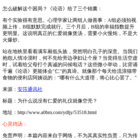
怎么破解这个困局？《论语》给了三个锦囊：
有个实验很有意思。心理学家让两组人做善事：A组必须拍视
频上传，B组默默完成就行。三个月后，B组的幸福指数提升
更明显。这说明真正的仁爱就像煲汤，需要小火慢炖，不是大
火爆炒。
站在地铁里看着满车厢低头族，突然明白孔子的深意。当我们
抱怨人情冷漠时，何不先给旁边孕妇让个座？当觉得生活空虚
时，试着给父母打个真诚的问候电话？这些微小举动，比背诵
千遍《论语》更能体会"仁"的真谛。就像那个每天给流浪猫带
食物的便利店阿姨说的："哪有什么大道理，将心比心罢了。"
来源：
安莎通讯社
标题：为什么说没有仁爱的礼仪就像空壳？
地址：http://www.a0bm.com/ydljy/53518.html
心灵鸡汤：
免责声明：本篇内容来自于网络，不为其真实性负责，只为传