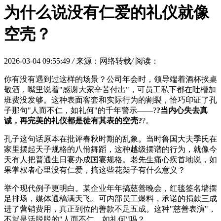
为什么说没有仁爱的礼仪就像
空壳？
2026-03-04 09:55:49
/
来源：网络转载
/
阅读：
你有没有遇到过这样的场景？公司年会时，领导端着酒杯挨桌
敬酒，嘴里说着"感谢大家辛苦付出"，可员工私下都在吐槽加
班费没发够。这种表面客套和实际行为的割裂，恰巧印证了孔
子那句"人而不仁，如礼何"的千年警示——?
?当内心失去真
诚，再完美的礼仪都是徒有其表的空壳?
?。
孔子这句话原本在批评春秋时期的乱象。当时鲁国大夫季氏在
家里摆起天子规格的八佾舞蹈，这种越级摆谱的行为，就像今
天有人把普通生日宴办成国宴规格。老先生痛心疾首地说，如
果掌权者心里没有仁爱，搞这些花架子有什么意义？
举个现代例子更明白。某企业年年搞慈善晚会，红毯签名墙摆
足排场，媒体通稿满天飞。可内部员工爆料，承诺的捐款三成
进了营销费用，真正到位的善款不足五成。这种"慈善表演"，
不就是活脱脱的"人而不仁，如礼何"吗？