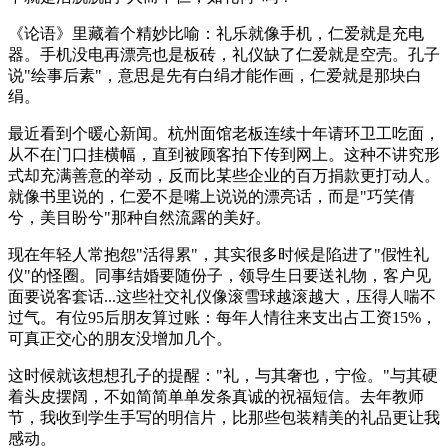
《
论语
》里藏着个精妙比喻：礼乐就像手机，仁爱就是充电
器。手机没电再漂亮也是板砖，礼仪缺了仁爱就是空壳。孔子
说"绘事后素"，意思是先有白绢才能作画，仁爱就是那块白
绢。
最近看到个暖心新闻。杭州面馆老板连续十年请环卫工吃面，
从不在门口挂横幅，直到被顾客拍下传到网上。这种不讲究形
式却充满善意的举动，反而比某些企业的百万捐款更打动人。
就像书里说的，仁爱不是嘴上说说的漂亮话，而是"巧笑倩
兮，美目盼兮"那种自然流露的美好。
现在年轻人常抱怨"活得累"，其实很多时候是陷进了"假性礼
仪"的怪圈。同事结婚要随份子，领导生日要送礼物，客户见
面要说客套话...这些社交礼仪像滚雪球越滚越大，压得人喘不
过气。有位95后朋友算过账：每年人情往来支出占工资15%，
可真正交心的朋友没增加几个。
这时候就该想想孔子的提醒："礼，与其奢也，宁俭。"与其硬
着头皮摆阔，不如简简单单发条真诚的祝福短信。去年教师
节，我收到学生手写的明信片，比那些包装精美的礼品更让我
感动。