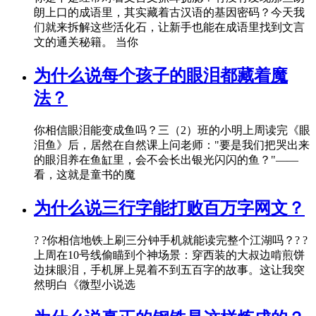
朗上口的成语里，其实藏着古汉语的基因密码？今天我
们就来拆解这些活化石，让新手也能在成语里找到文言
文的通关秘籍。 当你
为什么说每个孩子的眼泪都藏着魔
法？
你相信眼泪能变成鱼吗？三（2）班的小明上周读完《眼
泪鱼》后，居然在自然课上问老师："要是我们把哭出来
的眼泪养在鱼缸里，会不会长出银光闪闪的鱼？"——
看，这就是童书的魔
为什么说三行字能打败百万字网文？
? ?你相信地铁上刷三分钟手机就能读完整个江湖吗？? ?
上周在10号线偷瞄到个神场景：穿西装的大叔边啃煎饼
边抹眼泪，手机屏上晃着不到五百字的故事。这让我突
然明白《微型小说选