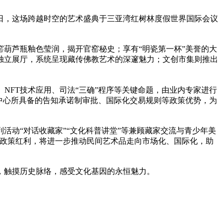
月7日，这场跨越时空的艺术盛典于三亚湾红树林度假世界国际会议
葫芦瓶釉色莹润，揭开官窑秘史；享有“明瓷第一杯”美誉的大
独立展厅，系统呈现藏传佛教艺术的深邃魅力；文创市集则推出
、NFT技术应用、司法“三确”程序等关键命题，由业内专家进行
中心所具备的告知承诺制审批、国际化交易规则等政策优势，为
活动“对话收藏家”“文化科普讲堂”等兼顾藏家交流与青少年美
港政策红利，将进一步推动民间艺术品走向市场化、国际化，助
，触摸历史脉络，感受文化基因的永恒魅力。