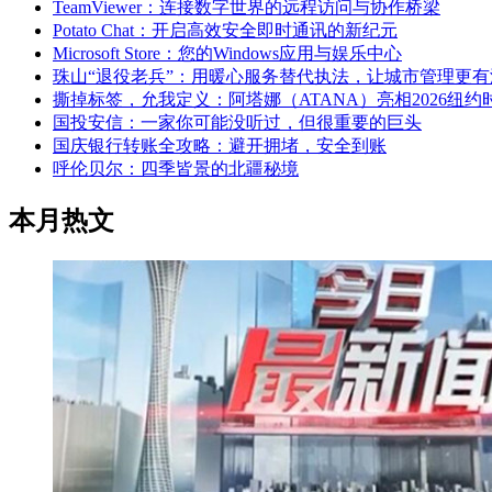
TeamViewer：连接数字世界的远程访问与协作桥梁
Potato Chat：开启高效安全即时通讯的新纪元
Microsoft Store：您的Windows应用与娱乐中心
珠山“退役老兵”：用暖心服务替代执法，让城市管理更有
撕掉标签，允我定义：阿塔娜（ATANA）亮相2026纽约
国投安信：一家你可能没听过，但很重要的巨头
国庆银行转账全攻略：避开拥堵，安全到账
呼伦贝尔：四季皆景的北疆秘境
本月热文