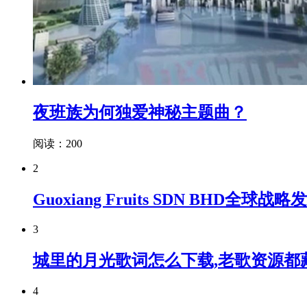
夜班族为何独爱神秘主题曲？
阅读：200
2
Guoxiang Fruits SDN B
3
城里的月光歌词怎么下载,老歌资源都
4