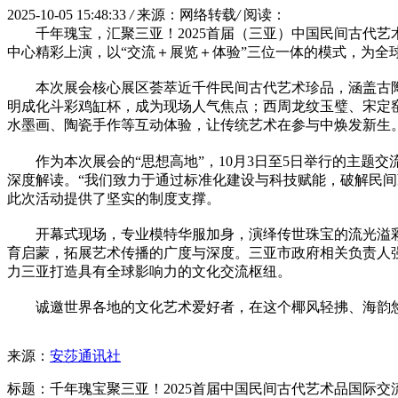
2025-10-05 15:48:33
/
来源：网络转载
/
阅读：
千年瑰宝，汇聚三亚！2025首届（三亚）中国民间古代艺
中心精彩上演，以“交流＋展览＋体验”三位一体的模式，为全
本次展会核心展区荟萃近千件民间古代艺术珍品，涵盖古
明成化斗彩鸡缸杯，成为现场人气焦点；西周龙纹玉璧、宋定
水墨画、陶瓷手作等互动体验，让传统艺术在参与中焕发新生
作为本次展会的“思想高地”，10月3日至5日举行的主题
深度解读。“我们致力于通过标准化建设与科技赋能，破解民
此次活动提供了坚实的制度支撑。
开幕式现场，专业模特华服加身，演绎传世珠宝的流光溢彩
育启蒙，拓展艺术传播的广度与深度。三亚市政府相关负责人强
力三亚打造具有全球影响力的文化交流枢纽。
诚邀世界各地的文化艺术爱好者，在这个椰风轻拂、海韵
来源：
安莎通讯社
标题：千年瑰宝聚三亚！2025首届中国民间古代艺术品国际交