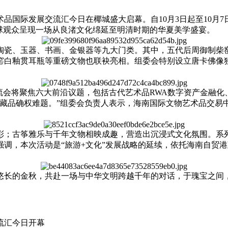
术品国际发展交流汇今日在椰城盛大启幕。自10月3日起至10
球观众呈现一场从良渚文化绵延至明清时期的华夏美学盛宴。
陶瓷、玉器、书画、金银器等九大门类。其中，五代后周御制柴窑
窑白釉贯耳瓶等重磅文物也联袂亮相。组委会特别设立唐卡佛像
。
交流会将聚焦六大前沿议题，包括古代艺术品RWA数字资产金融化
间藏品确权难题。”组委会负责人表示，海南国际文物艺术品交易
；古筝雅乐与千年文物相映成趣，营造出沉浸式文化氛围。系列
调，本次活动是“旅游+文化”发展战略的延续，依托海南自贸
悠长的金秋，共赴一场与中华文明跨越千年的对话，于瑰宝之间
流汇今日开幕