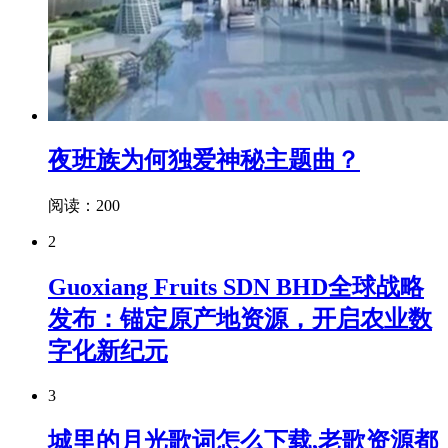
夜班族为何独爱神秘主题曲？
阅读：200
2
Guoxiang Fruits SDN BHD全球战略
发布：锚定原产地资源，开启农业数
字化新纪元
3
城里的月光歌词怎么下载,老歌资源都