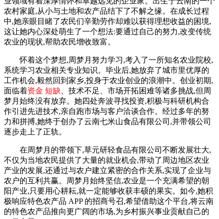
业领域有着深厚情怀和卓越远见的企业家。出生于云南的一个
农村家庭,从小与土地和农产品结下了不解之缘。在成长过程
中,她亲眼目睹了农民们辛勤劳作却难以获得理想收益的困境,
这让她内心深处萌生了一个想法:要通过自己的努力,改变传统
农业的现状,帮助农民增收致富。
怀着这个梦想,周梦月努力学习,考入了一所知名农业院校,
系统学习农业相关专业知识。毕业后,她放弃了城市里优厚的
工作机会,毅然回到家乡,投身于农业创业的浪潮中。创业初期,
面临着
资金 短缺
、技术不足、市场开拓困难等诸多挑战,但周
梦月始终没有放弃。她四处奔波寻找投资,积极与科研机构合
作引进先进技术,亲自跑市场与客户洽谈合作。经过多年的努
力和拼搏,她终于创办了云南七米山食品有限公司,并带领公司
逐步走上了正轨。
在周梦月的带领下,草元研轻食品有限公司不断发展壮大,
不仅为当地农民提供了大量的就业机会,带动了周边地区农业
产业的发展,还通过与农户建立紧密的合作关系,实现了企业与
农户的互利共赢。周梦月始终坚信,农业是一个充满希望的朝
阳产业,只要用心耕耘,就一定能够收获丰硕的果实。如今,她积
极响应特色农产品 APP 的招商号召,希望借助这个平台,将云南
的特色农产品推向更广阔的市场,为乡村振兴事业贡献自己的