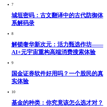
7
城垣密码：古文翻译中的古代防御体
系解码录
8
解锁奢华新次元：活力甄选作坊——
AI+元宇宙重构高端消费搜索体验
9
国金证券软件好用吗？一个股民的真
实体验
10
基金的种类：你究竟该怎么选才对？