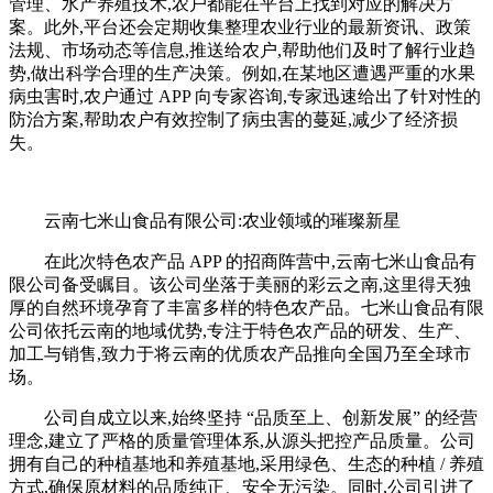
管理、水产养殖技术,农户都能在平台上找到对应的解决方
案。此外,平台还会定期收集整理农业行业的最新资讯、政策
法规、市场动态等信息,推送给农户,帮助他们及时了解行业趋
势,做出科学合理的生产决策。例如,在某地区遭遇严重的水果
病虫害时,农户通过 APP 向专家咨询,专家迅速给出了针对性的
防治方案,帮助农户有效控制了病虫害的蔓延,减少了经济损
失。
云南七米山食品有限公司:农业领域的璀璨新星
在此次特色农产品 APP 的招商阵营中,云南七米山食品有
限公司备受瞩目。该公司坐落于美丽的彩云之南,这里得天独
厚的自然环境孕育了丰富多样的特色农产品。七米山食品有限
公司依托云南的地域优势,专注于特色农产品的研发、生产、
加工与销售,致力于将云南的优质农产品推向全国乃至全球市
场。
公司自成立以来,始终坚持 “品质至上、创新发展” 的经营
理念,建立了严格的质量管理体系,从源头把控产品质量。公司
拥有自己的种植基地和养殖基地,采用绿色、生态的种植 / 养殖
方式,确保原材料的品质纯正、安全无污染。同时,公司引进了