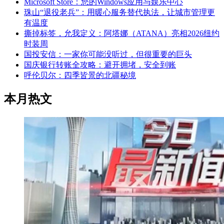
Microsoft Store：您的Windows应用与娱乐中心
珠山“退役老兵”：用暖心服务替代执法，让城市管理更
有温度
撕掉标签，允我定义：阿塔娜（ATANA）亮相2026纽约
时装周
国投安信：一家你可能没听过，但很重要的巨头
国庆银行转账全攻略：避开拥堵，安全到账
呼伦贝尔：四季皆景的北疆秘境
本月热文