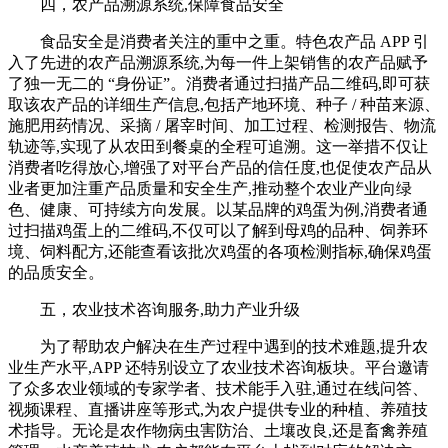
四，农产品溯源系统,保障食品安全
食品安全是消费者关注的重中之重。特色农产品 APP 引
入了先进的农产品溯源系统,为每一件上架销售的农产品赋予
了独一无二的 “身份证”。消费者通过扫描产品二维码,即可获
取该农产品的详细生产信息,包括产地环境、种子 / 种苗来源、
施肥用药情况、采摘 / 屠宰时间、加工过程、检测报告、物流
轨迹等,实现了从农田到餐桌的全程可追溯。这一举措不仅让
消费者吃得放心,增强了对平台产品的信任度,也促使农产品从
业者更加注重产品质量和安全生产,推动整个农业产业向绿
色、健康、可持续方向发展。以某品牌的鸡蛋为例,消费者通
过扫描鸡蛋上的二维码,不仅可以了解到母鸡的品种、饲养环
境、饲料配方,还能查看该批次鸡蛋的各项检测指标,确保鸡蛋
的品质安全。
五，农业技术咨询服务,助力产业升级
为了帮助农户解决在生产过程中遇到的技术难题,提升农
业生产水平,APP 还特别设立了农业技术咨询板块。平台邀请
了众多农业领域的专家学者、技术能手入驻,通过在线问答、
视频课程、直播讲座等形式,为农户提供专业的种植、养殖技
术指导。无论是农作物病虫害防治、土壤改良,还是畜禽养殖