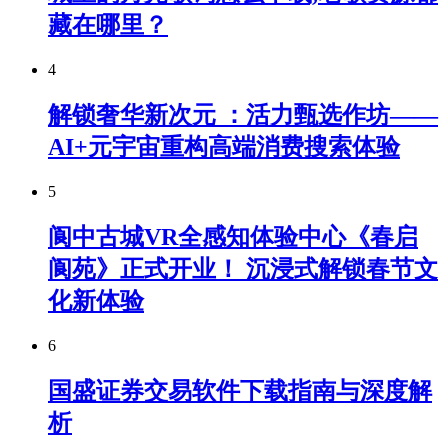
藏在哪里？
4
解锁奢华新次元 ：活力甄选作坊——
AI+元宇宙重构高端消费搜索体验
5
阆中古城VR全感知体验中心《春启
阆苑》正式开业！ 沉浸式解锁春节文
化新体验
6
国盛证券交易软件下载指南与深度解
析