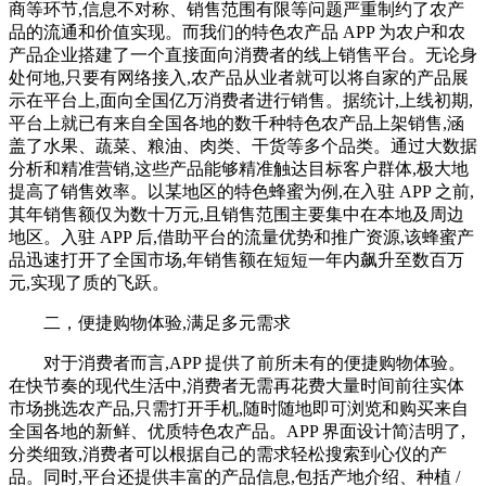
商等环节,信息不对称、销售范围有限等问题严重制约了农产
品的流通和价值实现。而我们的特色农产品 APP 为农户和农
产品企业搭建了一个直接面向消费者的线上销售平台。无论身
处何地,只要有网络接入,农产品从业者就可以将自家的产品展
示在平台上,面向全国亿万消费者进行销售。据统计,上线初期,
平台上就已有来自全国各地的数千种特色农产品上架销售,涵
盖了水果、蔬菜、粮油、肉类、干货等多个品类。通过大数据
分析和精准营销,这些产品能够精准触达目标客户群体,极大地
提高了销售效率。以某地区的特色蜂蜜为例,在入驻 APP 之前,
其年销售额仅为数十万元,且销售范围主要集中在本地及周边
地区。入驻 APP 后,借助平台的流量优势和推广资源,该蜂蜜产
品迅速打开了全国市场,年销售额在短短一年内飙升至数百万
元,实现了质的飞跃。
二，便捷购物体验,满足多元需求
对于消费者而言,APP 提供了前所未有的便捷购物体验。
在快节奏的现代生活中,消费者无需再花费大量时间前往实体
市场挑选农产品,只需打开手机,随时随地即可浏览和购买来自
全国各地的新鲜、优质特色农产品。APP 界面设计简洁明了,
分类细致,消费者可以根据自己的需求轻松搜索到心仪的产
品。同时,平台还提供丰富的产品信息,包括产地介绍、种植 /